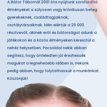
A Bátor Tábornál 2001 óta nyújtunk sorsfordító
élményeket a súlyosan vagy krónikusan beteg
gyerekeknek, családtagjaiknak,
osztálytársaiknak. Idén elértük a 20 000.
résztvevőt, akinek erőt és bátorságot adunk a
játékokon és a közös élményeken keresztül a
nehéz helyzetben. Pacsiddal nekik abban
segítesz, hogy önfeledten jól érezhessék
magukat a legnehezebb időben is, nekünk
pedig abban, hogy folytathassuk a munkánkat.
Köszönjük!