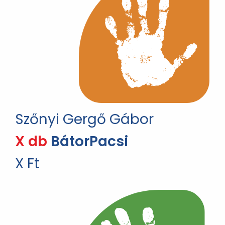
Szőnyi Gergő Gábor
X db
BátorPacsi
X Ft