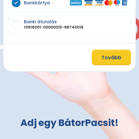
Bankkártya
Banki átutalás
10918001-00000015-88740016
Tovább
Adj egy BátorPacsit!