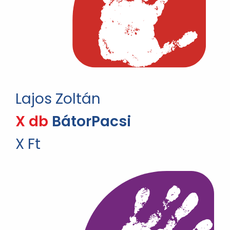
Lajos Zoltán
X db
BátorPacsi
X Ft