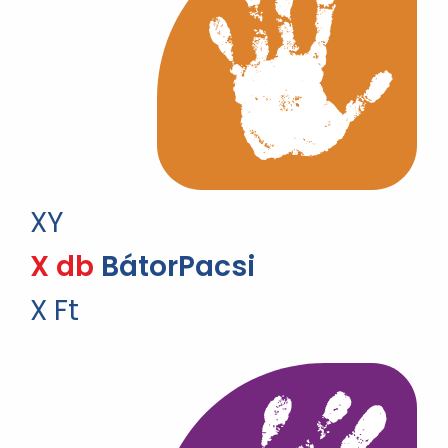
XY
X db
BátorPacsi
X Ft