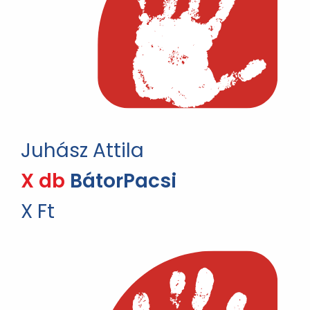
Juhász Attila
X db
BátorPacsi
X Ft