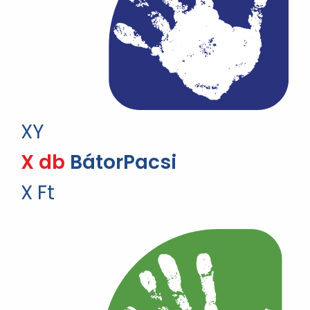
XY
X db
BátorPacsi
X Ft