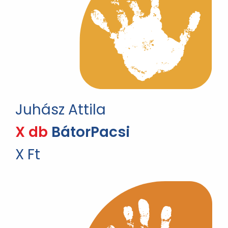
Juhász Attila
X db
BátorPacsi
X Ft