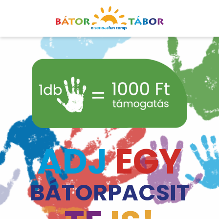
ADJ
EGY
BÁTORPACSIT