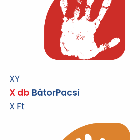
XY
X db
BátorPacsi
X Ft