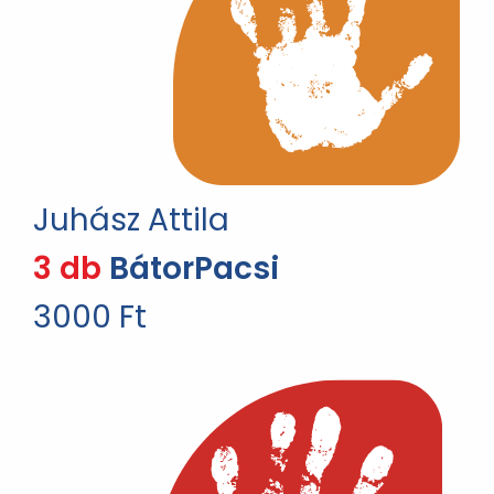
Juhász Attila
3 db
BátorPacsi
3000 Ft