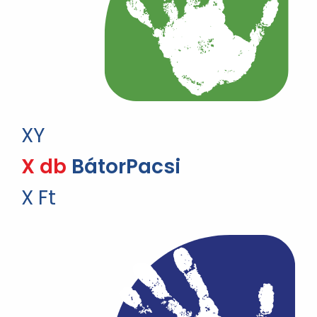
XY
X db
BátorPacsi
X Ft