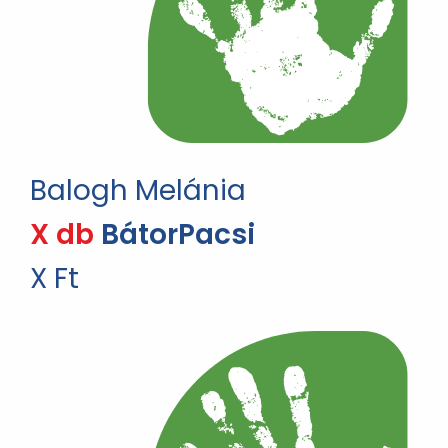
Balogh Melánia
X db
BátorPacsi
X Ft