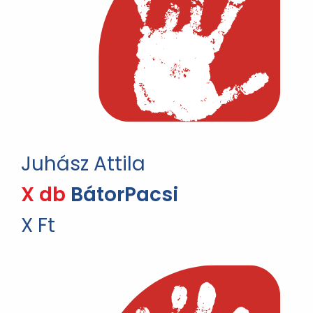
Juhász Attila
X db
BátorPacsi
X Ft