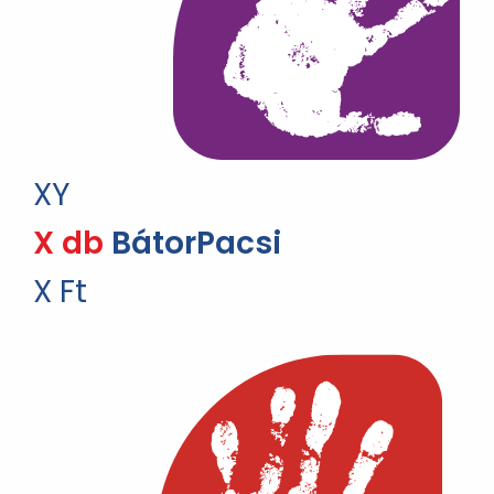
XY
X db
BátorPacsi
X Ft