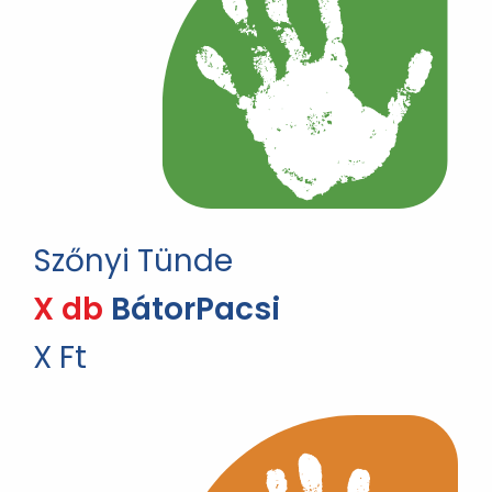
Szőnyi Tünde
X db
BátorPacsi
X Ft