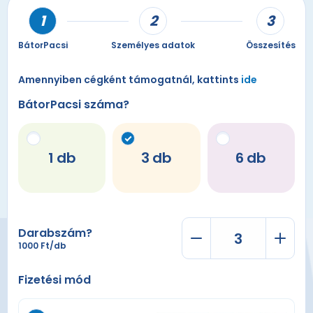
BátorPacsi
Személyes adatok
Összesítés
Amennyiben cégként támogatnál, kattints
ide
BátorPacsi száma?
1
3
6
Darabszám?
1000 Ft/db
Fizetési mód