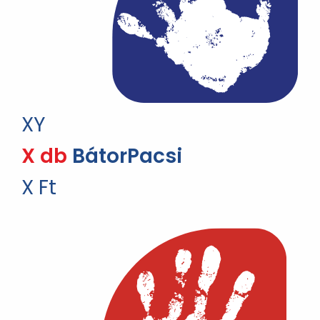
XY
X db
BátorPacsi
X Ft