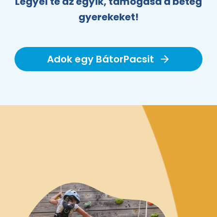
Legyél te az egyik, támogasd a beteg
gyerekeket!
Adok egy BátorPacsit