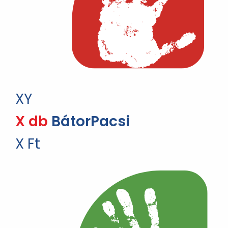
XY
X db
BátorPacsi
X Ft