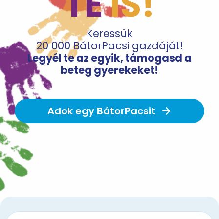
TE
IS!
Keressük
20 000 BátorPacsi gazdáját!
Legyél te az egyik, támogasd a
beteg gyerekeket!
Adok egy BátorPacsit