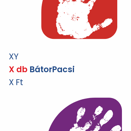
XY
X db
BátorPacsi
X Ft