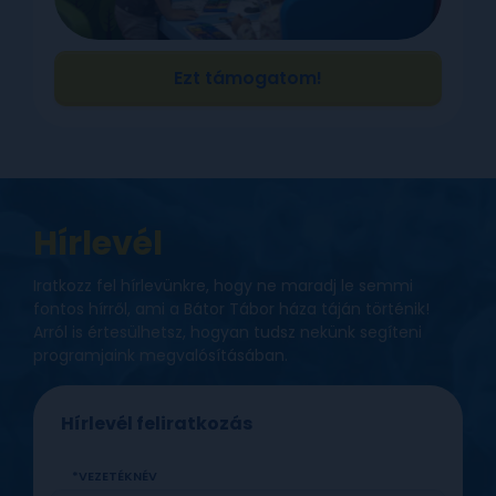
Ezt támogatom!
Ajándékkártya felhasználás
Hírlevél
VEZETÉKNÉV
Iratkozz fel hírlevünkre, hogy ne maradj le semmi
fontos hírről, ami a Bátor Tábor háza táján történik!
Arról is értesülhetsz, hogyan tudsz nekünk segíteni
programjaink megvalósításában.
KERESZTNÉV
Hírlevél feliratkozás
VEZETÉKNÉV
E-MAIL CÍM