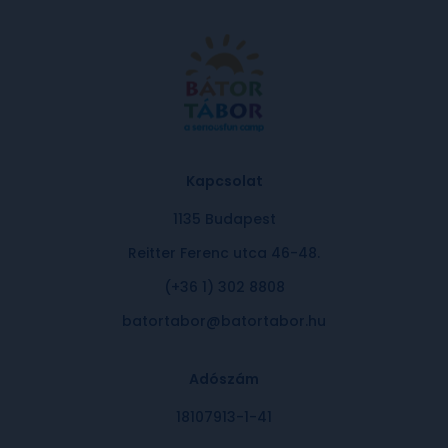
BÁTORKÁRTYA SZÁMA
Elfogadom az
adatkezelési tájékoztatót
.
Kapcsolat
1135 Budapest
Reitter Ferenc utca 46-48.
Küldés
(+36 1) 302 8808
batortabor@batortabor.hu
Adószám
18107913-1-41