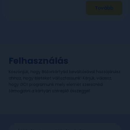
Tovább
Felhasználás
Köszönjük, hogy Bátorkártyád beváltásával hozzájárulsz
ahhoz, hogy életeket változtassunk! Kérjük, válassz,
hogy GO! programunk mely elemét szeretnéd
támogatni a kártyán szereplő összeggel.