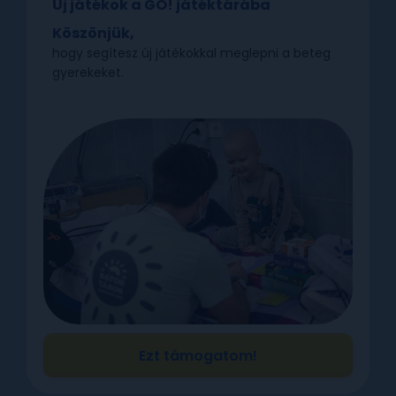
Új játékok a GO! játéktárába
Köszönjük,
hogy segítesz új játékokkal meglepni a beteg
gyerekeket.
Ezt támogatom!