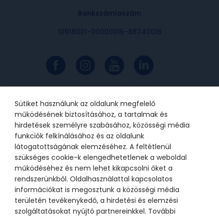
Bankszámlaszám
10918001-00000015-88740016
Az online bankkártyás fizetések a
Barion rendszerén keresztül
valósulnak meg. A bankkártya
Sütiket használunk az oldalunk megfelelő
adatok a kereskedőhöz nem jutnak
el. A szolgáltatást nyújtó Barion
működésének biztosításához, a tartalmak és
Payment Zrt. a Magyar Nemzeti
Bank felügyelete alatt álló
hirdetések személyre szabásához, közösségi média
intézmény, engedélyének száma:
funkciók felkínálásához és az oldalunk
H-EN-I-1064/2013.
látogatottságának elemzéséhez. A feltétlenül
szükséges cookie-k elengedhetetlenek a weboldal
működéséhez és nem lehet kikapcsolni őket a
© 2021 Bátor Tábor Alapítvány
rendszerünkből. Oldalhasználattal kapcsolatos
információkat is megosztunk a közösségi média
Adatkezelési tájékoztató
Sütikezelési beállítások
területén tevékenykedő, a hirdetési és elemzési
szolgáltatásokat nyújtó partnereinkkel. További