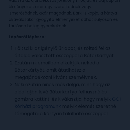
Válaszd az ajándékozás jótékony módját, és adj duplán
élményeket: akár egy szerettednek vagy
ismerősödnek, akár magadnak. Bárki is kapja, a kártya
aktiválásakor gyógyító élményeket adhat súlyosan és
tartósan beteg gyerekeknek.
Lépésről lépésre:
Töltsd ki az igénylő űrlapot, és töltsd fel az
általad választott összeggel a Bátorkártyát.
Ezután mi emailben elküldjük neked a
Bátorkártyát, amit átadhatsz a
megajándékozni kívánt személynek.
Neki ezután nincs más dolga, mint hogy az
oldal alján lévő Bátorkártya felhasználás
gombra kattint, és kiválasztja, hogy melyik
GO!
kórházi programunk
melyik elemét szeretné
támogatni a kártyán található összeggel.