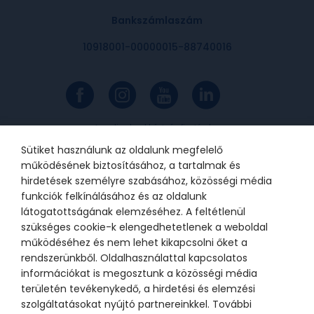
Bankszámlaszám
10918001-00000015-88740016
Az online bankkártyás fizetések a
Barion rendszerén keresztül
valósulnak meg. A bankkártya
Sütiket használunk az oldalunk megfelelő
adatok a kereskedőhöz nem jutnak
el. A szolgáltatást nyújtó Barion
működésének biztosításához, a tartalmak és
Payment Zrt. a Magyar Nemzeti
Bank felügyelete alatt álló
hirdetések személyre szabásához, közösségi média
intézmény, engedélyének száma:
funkciók felkínálásához és az oldalunk
H-EN-I-1064/2013.
látogatottságának elemzéséhez. A feltétlenül
szükséges cookie-k elengedhetetlenek a weboldal
működéséhez és nem lehet kikapcsolni őket a
© 2021 Bátor Tábor Alapítvány
rendszerünkből. Oldalhasználattal kapcsolatos
információkat is megosztunk a közösségi média
Adatkezelési tájékoztató
Sütikezelési beállítások
területén tevékenykedő, a hirdetési és elemzési
szolgáltatásokat nyújtó partnereinkkel. További