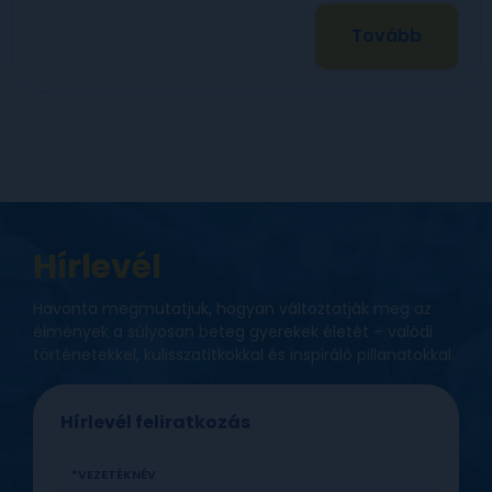
Tovább
Hírlevél
Havonta megmutatjuk, hogyan változtatják meg az
élmények a súlyosan beteg gyerekek életét – valódi
történetekkel, kulisszatitkokkal és inspiráló pillanatokkal.
Hírlevél feliratkozás
VEZETÉKNÉV