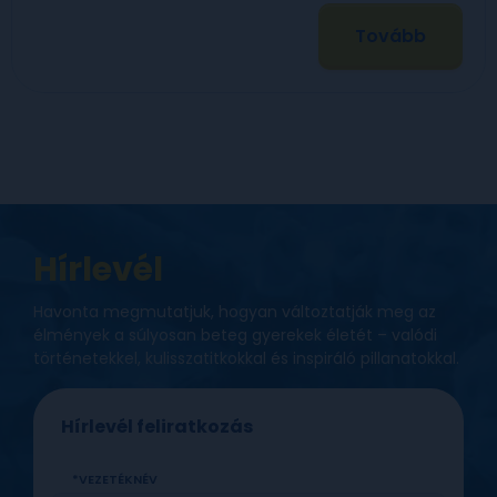
Tovább
Hírlevél
Havonta megmutatjuk, hogyan változtatják meg az
élmények a súlyosan beteg gyerekek életét – valódi
történetekkel, kulisszatitkokkal és inspiráló pillanatokkal.
Hírlevél feliratkozás
VEZETÉKNÉV