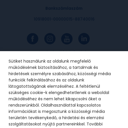
Bankszámlaszám
10918001-00000015-88740016
Az online bankkártyás fizetések a
Barion rendszerén keresztül
valósulnak meg. A bankkártya
Sütiket használunk az oldalunk megfelelő
adatok a kereskedőhöz nem jutnak
el. A szolgáltatást nyújtó Barion
működésének biztosításához, a tartalmak és
Payment Zrt. a Magyar Nemzeti
Bank felügyelete alatt álló
hirdetések személyre szabásához, közösségi média
intézmény, engedélyének száma:
funkciók felkínálásához és az oldalunk
H-EN-I-1064/2013.
látogatottságának elemzéséhez. A feltétlenül
szükséges cookie-k elengedhetetlenek a weboldal
működéséhez és nem lehet kikapcsolni őket a
© 2021 Bátor Tábor Alapítvány
rendszerünkből. Oldalhasználattal kapcsolatos
információkat is megosztunk a közösségi média
Adatkezelési tájékoztató
Sütikezelési beállítások
területén tevékenykedő, a hirdetési és elemzési
szolgáltatásokat nyújtó partnereinkkel. További