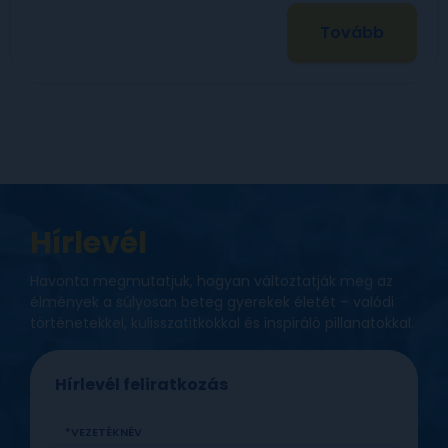
Tovább
Hírlevél
Havonta megmutatjuk, hogyan változtatják meg az
élmények a súlyosan beteg gyerekek életét – valódi
történetekkel, kulisszatitkokkal és inspiráló pillanatokkal.
Hírlevél feliratkozás
VEZETÉKNÉV