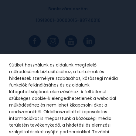
Bankszámlaszám
10918001-00000015-88740016
Az online bankkártyás fizetések a
Barion rendszerén keresztül
valósulnak meg. A bankkártya
Sütiket használunk az oldalunk megfelelő
adatok a kereskedőhöz nem jutnak
el. A szolgáltatást nyújtó Barion
működésének biztosításához, a tartalmak és
Payment Zrt. a Magyar Nemzeti
Bank felügyelete alatt álló
hirdetések személyre szabásához, közösségi média
intézmény, engedélyének száma:
funkciók felkínálásához és az oldalunk
H-EN-I-1064/2013.
látogatottságának elemzéséhez. A feltétlenül
szükséges cookie-k elengedhetetlenek a weboldal
működéséhez és nem lehet kikapcsolni őket a
© 2021 Bátor Tábor Alapítvány
rendszerünkből. Oldalhasználattal kapcsolatos
információkat is megosztunk a közösségi média
Adatkezelési tájékoztató
Sütikezelési beállítások
területén tevékenykedő, a hirdetési és elemzési
szolgáltatásokat nyújtó partnereinkkel. További