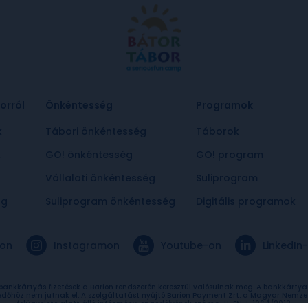
orról
Önkéntesség
Programok
k
Tábori önkéntesség
Táborok
k
GO! önkéntesség
GO! program
Vállalati önkéntesség
Suliprogram
ág
Suliprogram önkéntesség
Digitális programok
on
Instagramon
Youtube-on
LinkedIn
 bankkártyás fizetések a Barion rendszerén keresztül valósulnak meg. A bankkárty
edőhöz nem jutnak el. A szolgáltatást nyújtó Barion Payment Zrt. a Magyar Nemze
felügyelete alatt álló intézmény, engedélyének száma: H-EN-I-1064/2013.