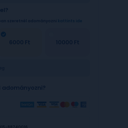
el?
ban szeretnél adományozni
kattints ide
6000
10000
eg
l adományozni?
015-88740016