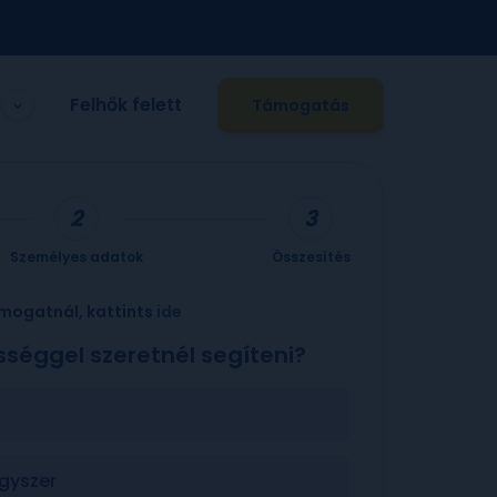
Felhők felett
Támogatás
Személyes adatok
Összesítés
mogatnál, kattints
ide
sséggel szeretnél segíteni?
gyszer