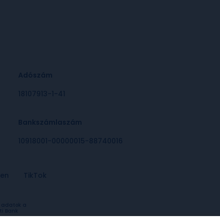
Adószám
18107913-1-41
Bankszámlaszám
10918001-00000015-88740016
-en
TikTok
a adatok a
ti Bank