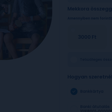
Mekkora összegg
Amennyiben nem forint
3000
Tetszőleges össz
Hogyan szeretné
Bankkártya
Banki átutalás
10918001-00000