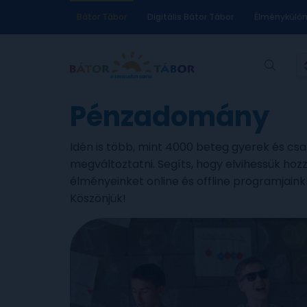
Bátor Tábor
Digitális Bátor Tábor
Élménykülö
Pénzadomány
Idén is több, mint 4000 beteg gyerek és cs
megváltoztatni. Segíts, hogy elvihessük hoz
élményeinket online és offline programjaink
Köszönjük!