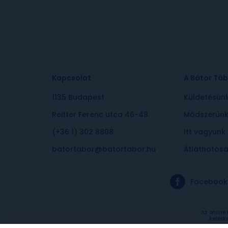
Kapcsolat
A Bátor Táb
1135 Budapest
Küldetésün
Reitter Ferenc utca 46-48.
Módszerün
(+36 1) 302 8808
Itt vagyunk
batortabor@batortabor.hu
Átláthatós
Facebook
Az online
keresk