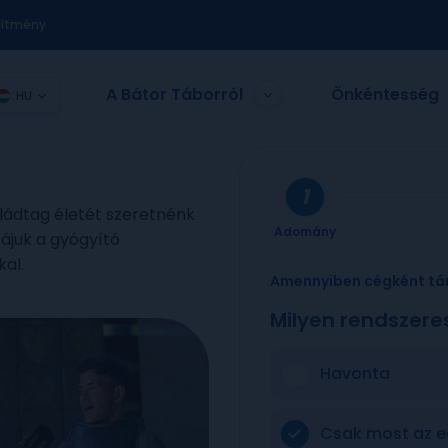
nítmény
A Bátor Táborról
Önkéntesség
HU
aládtag életét szeretnénk
Adomány
zájuk a gyógyító
kal.
Amennyiben cégként tá
Milyen rendszere
Havonta
Csak most az e