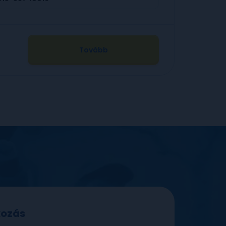
Tovább
tkozás