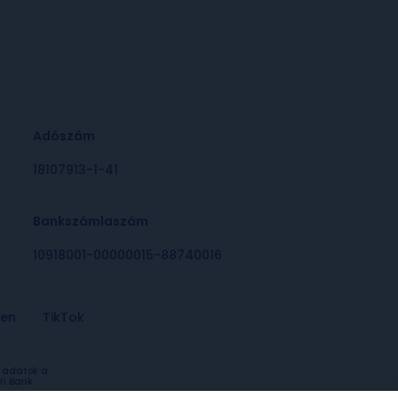
Adószám
18107913-1-41
Bankszámlaszám
10918001-00000015-88740016
-en
TikTok
a adatok a
ti Bank