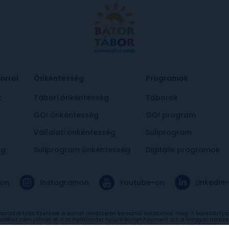
orról
Önkéntesség
Programok
k
Tábori önkéntesség
Táborok
k
GO! önkéntesség
GO! program
Vállalati önkéntesség
Suliprogram
ág
Suliprogram önkéntesség
Digitális programok
on
Instagramon
Youtube-on
LinkedIn
 bankkártyás fizetések a Barion rendszerén keresztül valósulnak meg. A bankkárty
edőhöz nem jutnak el. A szolgáltatást nyújtó Barion Payment Zrt. a Magyar Nemze
felügyelete alatt álló intézmény, engedélyének száma: H-EN-I-1064/2013.