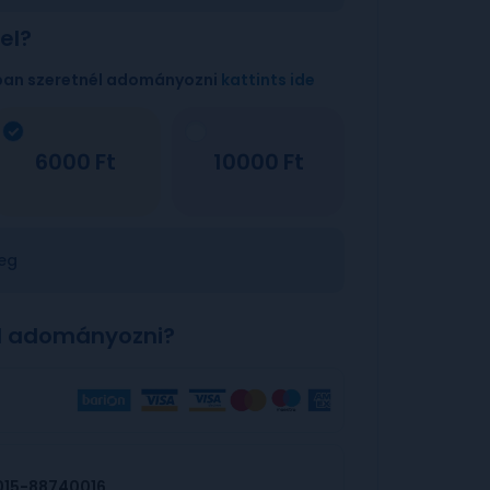
el?
ban szeretnél adományozni
kattints ide
6000
10000
eg
l adományozni?
015-88740016