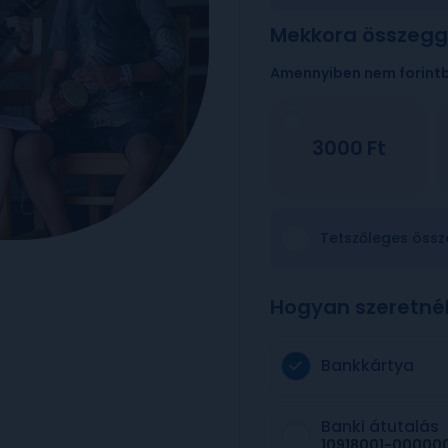
Mekkora összegg
Amennyiben nem forint
3000
Tetszőleges össz
Hogyan szeretné
Bankkártya
Banki átutalás
10918001-00000