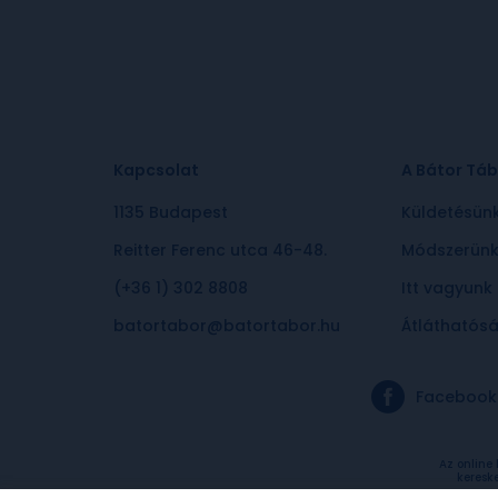
Kapcsolat
A Bátor Táb
1135 Budapest
Küldetésün
Reitter Ferenc utca 46-48.
Módszerün
(+36 1) 302 8808
Itt vagyunk
batortabor@batortabor.hu
Átláthatós
Facebook
Az online
keresk