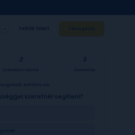
Felhők felett
Támogatás
Személyes adatok
Összesítés
mogatnál, kattints
ide
sséggel szeretnél segíteni?
gyszer