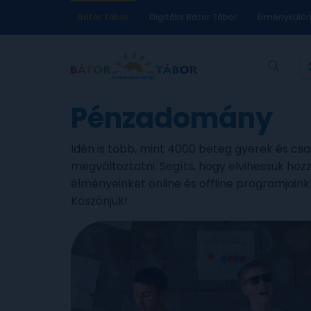
Bátor Tábor
Digitális Bátor Tábor
Élménykülö
Pénzadomány
Idén is több, mint 4000 beteg gyerek és cs
megváltoztatni. Segíts, hogy elvihessük hoz
élményeinket online és offline programjaink
Köszönjük!