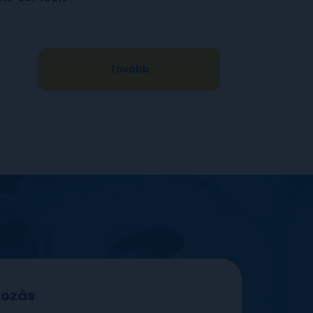
Tovább
tkozás