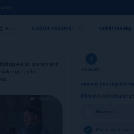
nítmény
A Bátor Táborról
Önkéntesség
HU
aládtag életét szeretnénk
Adomány
zájuk a gyógyító
kal.
Amennyiben cégként tá
Milyen rendszere
Havonta
Csak most az e