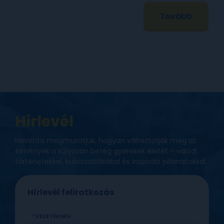
Tovább
Hírlevél
Havonta megmutatjuk, hogyan változtatják meg az
élmények a súlyosan beteg gyerekek életét – valódi
történetekkel, kulisszatitkokkal és inspiráló pillanatokkal.
Hírlevél feliratkozás
VEZETÉKNÉV