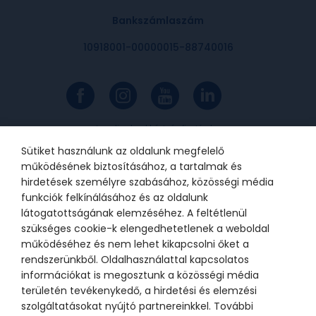
Bankszámlaszám
10918001-00000015-88740016
Az online bankkártyás fizetések a
Barion rendszerén keresztül
valósulnak meg. A bankkártya
Sütiket használunk az oldalunk megfelelő
adatok a kereskedőhöz nem jutnak
el. A szolgáltatást nyújtó Barion
működésének biztosításához, a tartalmak és
Payment Zrt. a Magyar Nemzeti
Bank felügyelete alatt álló
hirdetések személyre szabásához, közösségi média
intézmény, engedélyének száma:
funkciók felkínálásához és az oldalunk
H-EN-I-1064/2013.
látogatottságának elemzéséhez. A feltétlenül
szükséges cookie-k elengedhetetlenek a weboldal
működéséhez és nem lehet kikapcsolni őket a
© 2021 Bátor Tábor Alapítvány
rendszerünkből. Oldalhasználattal kapcsolatos
információkat is megosztunk a közösségi média
Adatkezelési tájékoztató
Sütikezelési beállítások
területén tevékenykedő, a hirdetési és elemzési
szolgáltatásokat nyújtó partnereinkkel. További