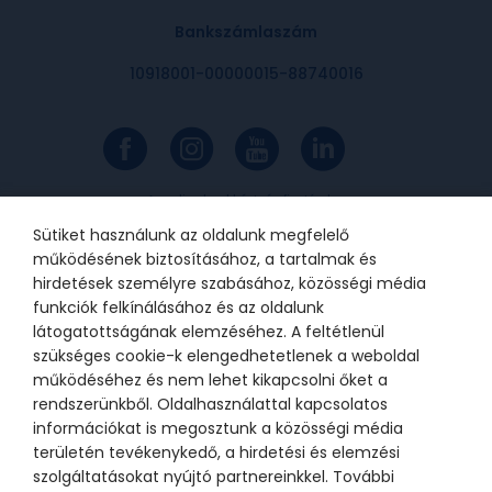
Bankszámlaszám
10918001-00000015-88740016
Az online bankkártyás fizetések a
Barion rendszerén keresztül
valósulnak meg. A bankkártya
Sütiket használunk az oldalunk megfelelő
adatok a kereskedőhöz nem jutnak
el. A szolgáltatást nyújtó Barion
működésének biztosításához, a tartalmak és
Payment Zrt. a Magyar Nemzeti
Bank felügyelete alatt álló
hirdetések személyre szabásához, közösségi média
intézmény, engedélyének száma:
funkciók felkínálásához és az oldalunk
H-EN-I-1064/2013.
látogatottságának elemzéséhez. A feltétlenül
szükséges cookie-k elengedhetetlenek a weboldal
működéséhez és nem lehet kikapcsolni őket a
© 2021 Bátor Tábor Alapítvány
rendszerünkből. Oldalhasználattal kapcsolatos
információkat is megosztunk a közösségi média
Adatkezelési tájékoztató
Sütikezelési beállítások
területén tevékenykedő, a hirdetési és elemzési
szolgáltatásokat nyújtó partnereinkkel. További