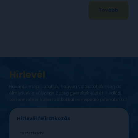
Tovább
Hírlevél
Havonta megmutatjuk, hogyan változtatják meg az
élmények a súlyosan beteg gyerekek életét – valódi
történetekkel, kulisszatitkokkal és inspiráló pillanatokkal.
Hírlevél feliratkozás
VEZETÉKNÉV