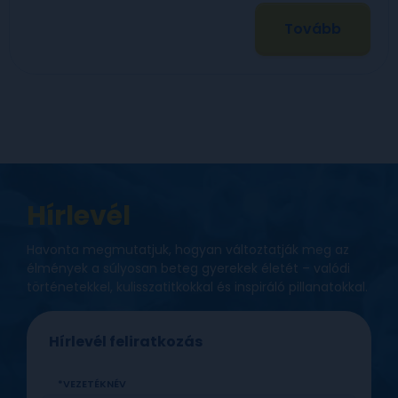
Tovább
Hírlevél
Havonta megmutatjuk, hogyan változtatják meg az
élmények a súlyosan beteg gyerekek életét – valódi
történetekkel, kulisszatitkokkal és inspiráló pillanatokkal.
Hírlevél feliratkozás
VEZETÉKNÉV