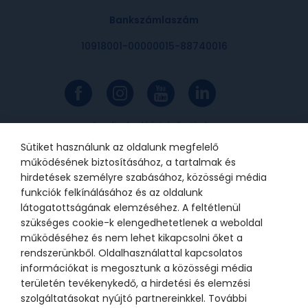
Bankszámlaszám
10918001-00000015-88740016
Az online bankkártyás fizetések a
Barion rendszerén keresztül
valósulnak meg. A bankkártya
Sütiket használunk az oldalunk megfelelő
adatok a kereskedőhöz nem jutnak
el. A szolgáltatást nyújtó Barion
működésének biztosításához, a tartalmak és
Payment Zrt. a Magyar Nemzeti
Bank felügyelete alatt álló
hirdetések személyre szabásához, közösségi média
intézmény, engedélyének száma:
funkciók felkínálásához és az oldalunk
H-EN-I-1064/2013.
látogatottságának elemzéséhez. A feltétlenül
szükséges cookie-k elengedhetetlenek a weboldal
működéséhez és nem lehet kikapcsolni őket a
© 2021 Bátor Tábor Alapítvány
rendszerünkből. Oldalhasználattal kapcsolatos
információkat is megosztunk a közösségi média
Adatkezelési tájékoztató
Sütikezelési beállítások
területén tevékenykedő, a hirdetési és elemzési
szolgáltatásokat nyújtó partnereinkkel. További