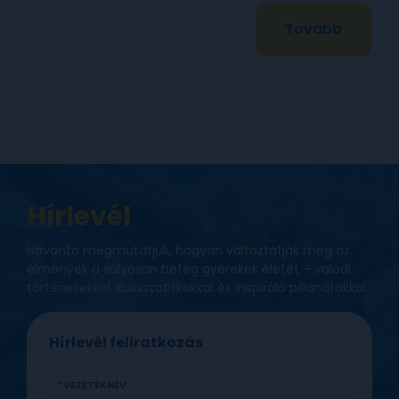
Tovább
Hírlevél
Havonta megmutatjuk, hogyan változtatják meg az
élmények a súlyosan beteg gyerekek életét – valódi
történetekkel, kulisszatitkokkal és inspiráló pillanatokkal.
Hírlevél feliratkozás
VEZETÉKNÉV