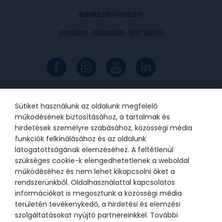
Bankszámlaszám
10918001-00000015-88740016
Az online bankkártyás fizetések a
Barion rendszerén keresztül
valósulnak meg. A bankkártya
Sütiket használunk az oldalunk megfelelő
adatok a kereskedőhöz nem jutnak
el. A szolgáltatást nyújtó Barion
működésének biztosításához, a tartalmak és
Payment Zrt. a Magyar Nemzeti
Bank felügyelete alatt álló
hirdetések személyre szabásához, közösségi média
intézmény, engedélyének száma:
funkciók felkínálásához és az oldalunk
H-EN-I-1064/2013.
látogatottságának elemzéséhez. A feltétlenül
szükséges cookie-k elengedhetetlenek a weboldal
működéséhez és nem lehet kikapcsolni őket a
© 2021 Bátor Tábor Alapítvány
rendszerünkből. Oldalhasználattal kapcsolatos
információkat is megosztunk a közösségi média
Adatkezelési tájékoztató
Sütikezelési beállítások
területén tevékenykedő, a hirdetési és elemzési
szolgáltatásokat nyújtó partnereinkkel. További