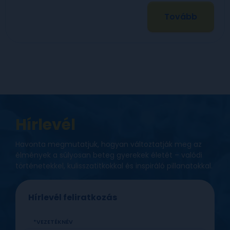
Tovább
Hírlevél
Havonta megmutatjuk, hogyan változtatják meg az
élmények a súlyosan beteg gyerekek életét – valódi
történetekkel, kulisszatitkokkal és inspiráló pillanatokkal.
Hírlevél feliratkozás
VEZETÉKNÉV