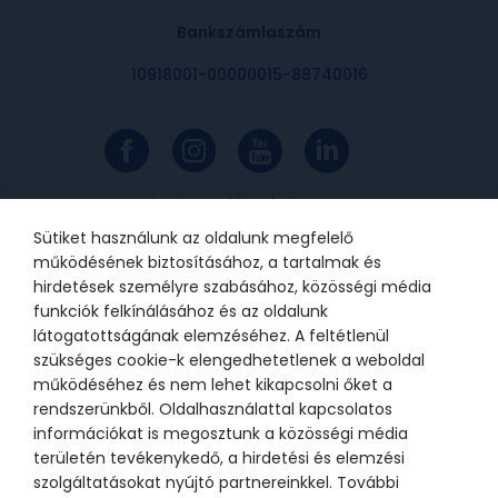
Bankszámlaszám
10918001-00000015-88740016
Az online bankkártyás fizetések a
Barion rendszerén keresztül
valósulnak meg. A bankkártya
Sütiket használunk az oldalunk megfelelő
adatok a kereskedőhöz nem jutnak
el. A szolgáltatást nyújtó Barion
működésének biztosításához, a tartalmak és
Payment Zrt. a Magyar Nemzeti
Bank felügyelete alatt álló
hirdetések személyre szabásához, közösségi média
intézmény, engedélyének száma:
funkciók felkínálásához és az oldalunk
H-EN-I-1064/2013.
látogatottságának elemzéséhez. A feltétlenül
szükséges cookie-k elengedhetetlenek a weboldal
működéséhez és nem lehet kikapcsolni őket a
© 2021 Bátor Tábor Alapítvány
rendszerünkből. Oldalhasználattal kapcsolatos
információkat is megosztunk a közösségi média
Adatkezelési tájékoztató
Sütikezelési beállítások
területén tevékenykedő, a hirdetési és elemzési
szolgáltatásokat nyújtó partnereinkkel. További