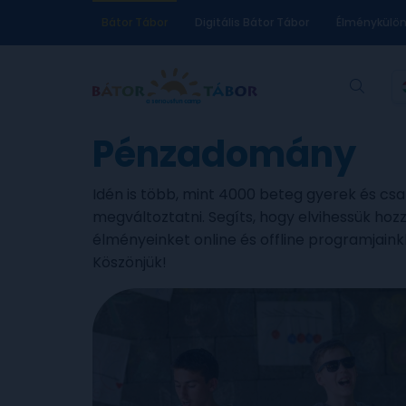
Bátor Tábor
Digitális Bátor Tábor
Élménykülö
Pénzadomány
Idén is több, mint 4000 beteg gyerek és cs
megváltoztatni. Segíts, hogy elvihessük hoz
élményeinket online és offline programjaink
Köszönjük!