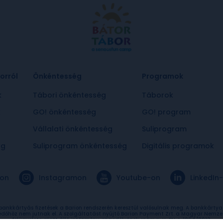
orról
Önkéntesség
Programok
k
Tábori önkéntesség
Táborok
k
GO! önkéntesség
GO! program
Vállalati önkéntesség
Suliprogram
ág
Suliprogram önkéntesség
Digitális programok
on
Instagramon
Youtube-on
LinkedIn
 bankkártyás fizetések a Barion rendszerén keresztül valósulnak meg. A bankkárty
edőhöz nem jutnak el. A szolgáltatást nyújtó Barion Payment Zrt. a Magyar Nemze
felügyelete alatt álló intézmény, engedélyének száma: H-EN-I-1064/2013.