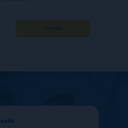
Tovább
tkozás