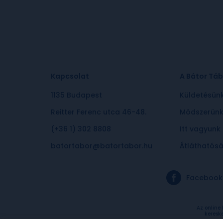
Kapcsolat
A Bátor Táb
1135 Budapest
Küldetésün
Reitter Ferenc utca 46-48.
Módszerün
(+36 1) 302 8808
Itt vagyunk
batortabor@batortabor.hu
Átláthatós
Facebook
Az online
keresk