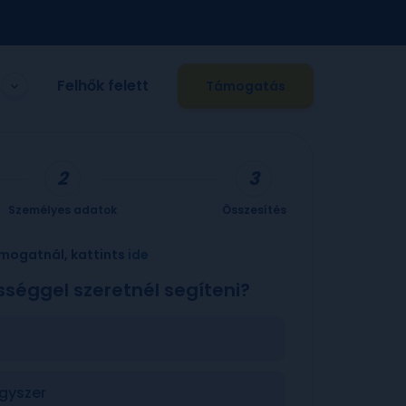
Felhők felett
Támogatás
Személyes adatok
Összesítés
mogatnál, kattints
ide
sséggel szeretnél segíteni?
gyszer