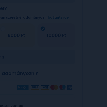
el?
ban szeretnél adományozni
kattints ide
6000
10000
eg
l adományozni?
015-88740016