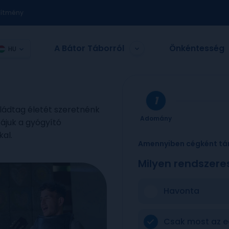
nítmény
A Bátor Táborról
Önkéntesség
HU
aládtag életét szeretnénk
Adomány
zájuk a gyógyító
kal.
Amennyiben cégként tá
Milyen rendszere
Havonta
Csak most az e