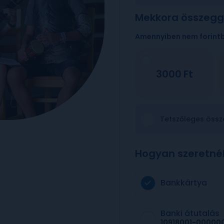
Mekkora összegg
Amennyiben nem forint
3000
Tetszőleges össz
Hogyan szeretné
Bankkártya
Banki átutalás
10918001-00000