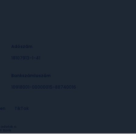
Adószám
18107913-1-41
Bankszámlaszám
10918001-00000015-88740016
-en
TikTok
a adatok a
ti Bank