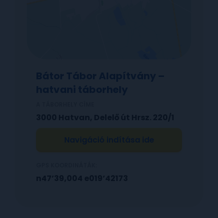
Bátor Tábor Alapítvány –
hatvani táborhely
A TÁBORHELY CÍME
3000 Hatvan, Delelő út Hrsz. 220/1
Navigáció indítása ide
GPS KOORDINÁTÁK:
n47’39,004 e019’42173