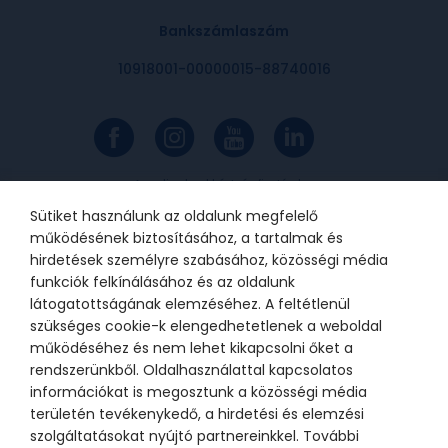
Bankszámlaszám
10918001-00000015-88740016
Az online bankkártyás fizetések a
Barion rendszerén keresztül
valósulnak meg. A bankkártya
Sütiket használunk az oldalunk megfelelő
adatok a kereskedőhöz nem jutnak
el. A szolgáltatást nyújtó Barion
működésének biztosításához, a tartalmak és
Payment Zrt. a Magyar Nemzeti
Bank felügyelete alatt álló
hirdetések személyre szabásához, közösségi média
intézmény, engedélyének száma:
funkciók felkínálásához és az oldalunk
H-EN-I-1064/2013.
látogatottságának elemzéséhez. A feltétlenül
szükséges cookie-k elengedhetetlenek a weboldal
működéséhez és nem lehet kikapcsolni őket a
© 2021 Bátor Tábor Alapítvány
rendszerünkből. Oldalhasználattal kapcsolatos
információkat is megosztunk a közösségi média
Adatkezelési tájékoztató
Sütikezelési beállítások
területén tevékenykedő, a hirdetési és elemzési
szolgáltatásokat nyújtó partnereinkkel. További