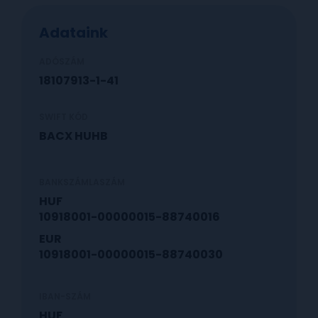
Adataink
ADÓSZÁM
18107913-1-41
SWIFT KÓD
BACX HUHB
BANKSZÁMLASZÁM
HUF
10918001-00000015-88740016
EUR
10918001-00000015-88740030
IBAN-SZÁM
HUF