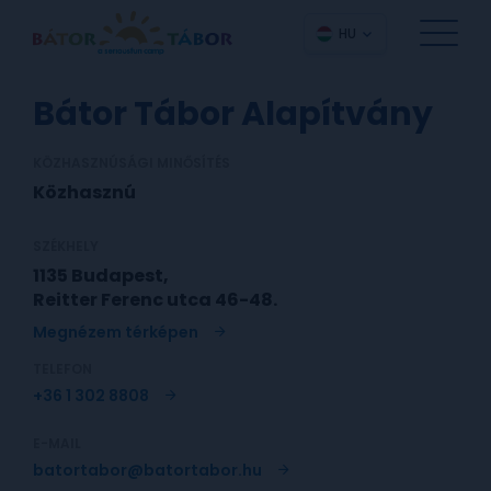
HU
Bátor Tábor Alapítvány
KÖZHASZNÚSÁGI MINŐSÍTÉS
Közhasznú
SZÉKHELY
1135 Budapest,
Reitter Ferenc utca 46-48.
Megnézem térképen
TELEFON
+36 1 302 8808
E-MAIL
batortabor@batortabor.hu