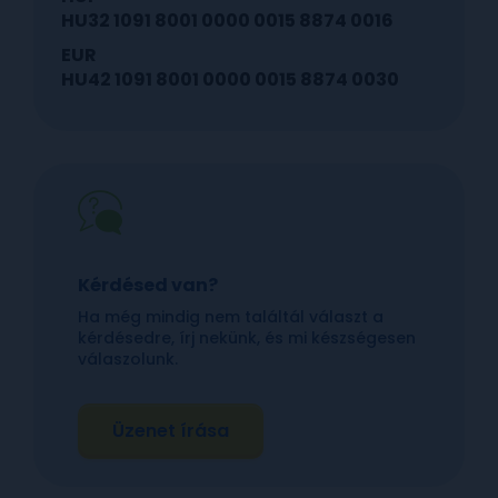
HU32 1091 8001 0000 0015 8874 0016
EUR
HU42 1091 8001 0000 0015 8874 0030
Kérdésed van?
Ha még mindig nem találtál választ a
kérdésedre, írj nekünk, és mi készségesen
válaszolunk.
Üzenet írása