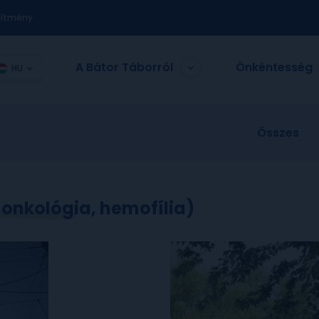
nítmény
A Bátor Táborról
Önkéntesség
HU
Összes
k onkológia, hemofília)