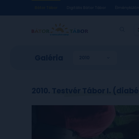
Bátor Tábor
Digitális Bátor Tábor
Élménykülö
Galéria
2010. Testvér Tábor I. (diab