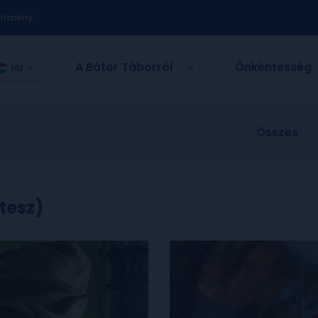
nítmény
A Bátor Táborról
Önkéntesség
HU
Összes
étesz)