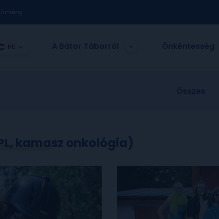
nítmény
A Bátor Táborról
Önkéntesség
HU
Összes
, PL, kamasz onkológia)