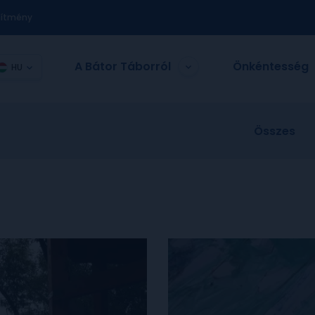
nítmény
A Bátor Táborról
Önkéntesség
HU
Összes