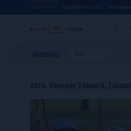
Bátor Tábor
Digitális Bátor Tábor
Élménykülö
Galéria
2015. Testvér Tábor II. (diab