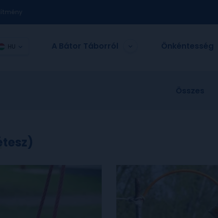
nítmény
A Bátor Táborról
Önkéntesség
HU
Összes
étesz)