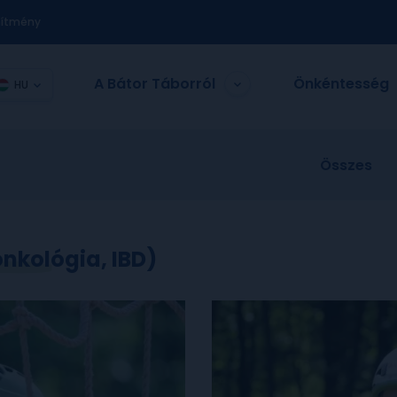
nítmény
A Bátor Táborról
Önkéntesség
HU
Összes
onkológia, IBD)