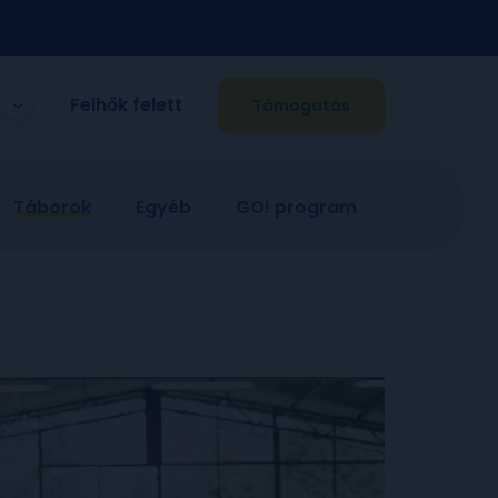
Felhők felett
Támogatás
Táborok
Egyéb
GO! program