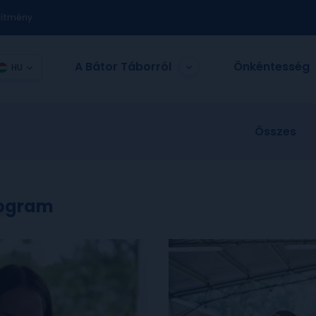
nítmény
A Bátor Táborról
Önkéntesség
HU
Összes
Program