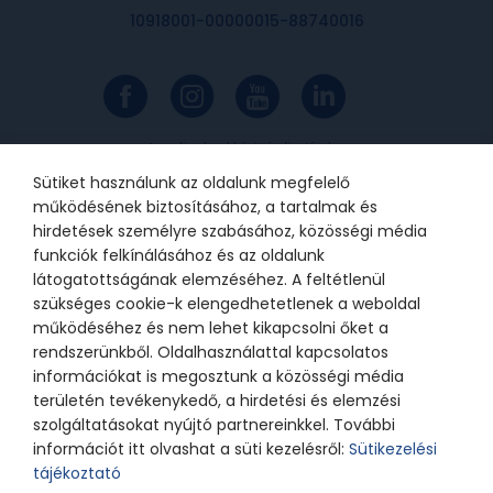
10918001-00000015-88740016
Az online bankkártyás fizetések a
Barion rendszerén keresztül
valósulnak meg. A bankkártya
Sütiket használunk az oldalunk megfelelő
adatok a kereskedőhöz nem jutnak
el. A szolgáltatást nyújtó Barion
működésének biztosításához, a tartalmak és
Payment Zrt. a Magyar Nemzeti
Bank felügyelete alatt álló
hirdetések személyre szabásához, közösségi média
intézmény, engedélyének száma:
funkciók felkínálásához és az oldalunk
H-EN-I-1064/2013.
látogatottságának elemzéséhez. A feltétlenül
szükséges cookie-k elengedhetetlenek a weboldal
működéséhez és nem lehet kikapcsolni őket a
© 2021 Bátor Tábor Alapítvány
rendszerünkből. Oldalhasználattal kapcsolatos
információkat is megosztunk a közösségi média
Adatkezelési tájékoztató
Sütikezelési beállítások
területén tevékenykedő, a hirdetési és elemzési
szolgáltatásokat nyújtó partnereinkkel. További
információt itt olvashat a süti kezelésről:
Sütikezelési
tájékoztató