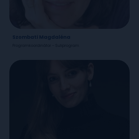
Szombati Magdaléna
Programkoordinátor – Suliprogram