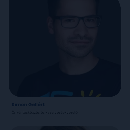
Simon Gellért
Önkéntesképzés és -szervezés-vezető