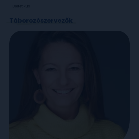
Dietetikus
Táborozószervezők