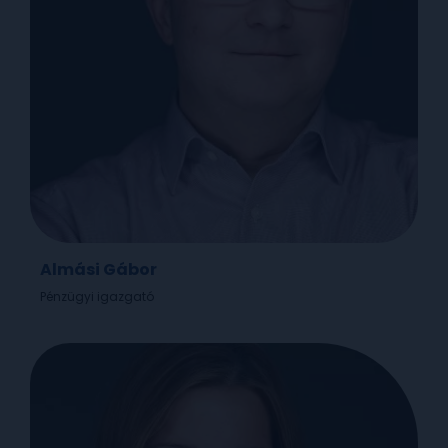
Almási Gábor
Pénzügyi igazgató