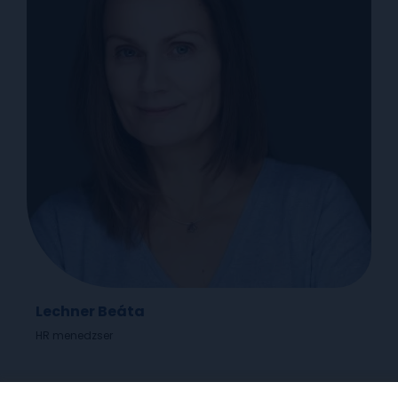
Lechner Beáta
HR menedzser