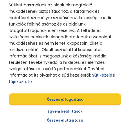
Sütiket használunk az oldalunk megfelelő
működésének biztosításához, a tartalmak és
hirdetések személyre szabásához, közösségi média
funkciók felkínálásához és az oldalunk
látogatottságának elemzéséhez. A feltétlenül
szükséges cookie-k elengedhetetlenek a weboldal
működéséhez és nem lehet kikapcsolni őket a
rendszerünkből. Oldalhasználattal kapcsolatos
információkat is megosztunk a közösségi média
területén tevékenykedő, a hirdetési és elemzési
szolgáltatásokat nyújtó partnereinkkel. További
információt itt olvashat a süti kezelésről:
Sütikezelési
tájékoztató
Összes elfogadása
Egyéni beállítások
Nagy Dóra Sára
Összes elutasítása
Irodavezető