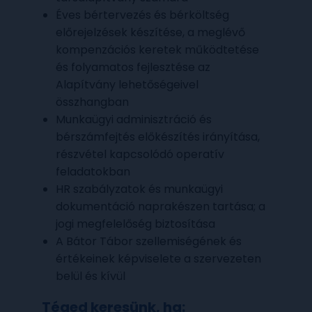
Éves bértervezés és bérköltség
előrejelzések készítése, a meglévő
kompenzációs keretek működtetése
és folyamatos fejlesztése az
Alapítvány lehetőségeivel
összhangban
Munkaügyi adminisztráció és
bérszámfejtés előkészítés irányítása,
részvétel kapcsolódó operatív
feladatokban
HR szabályzatok és munkaügyi
dokumentáció naprakészen tartása; a
jogi megfelelőség biztosítása
A Bátor Tábor szellemiségének és
értékeinek képviselete a szervezeten
belül és kívül
Téged keresünk, ha: