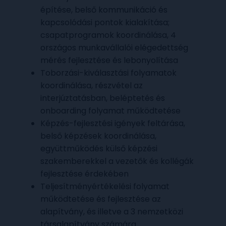
építése, belső kommunikáció és
kapcsolódási pontok kialakítása;
csapatprogramok koordinálása, 4
országos munkavállalói elégedettség
mérés fejlesztése és lebonyolítása
Toborzási-kiválasztási folyamatok
koordinálása, részvétel az
interjúztatásban, beléptetés és
onboarding folyamat működtetése
Képzés-fejlesztési igények feltárása,
belső képzések koordinálása,
együttműködés külső képzési
szakemberekkel a vezetők és kollégák
fejlesztése érdekében
Teljesítményértékelési folyamat
működtetése és fejlesztése az
alapítvány, és illetve a 3 nemzetközi
társalapítvány számára