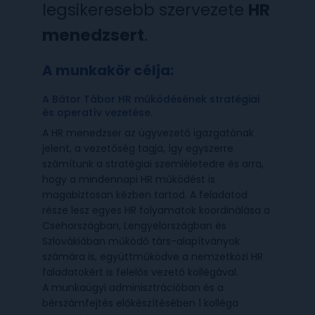
legsikeresebb szervezete
HR
menedzsert
.
A munkakör célja:
A Bátor Tábor HR működésének stratégiai
és operatív vezetése.
A HR menedzser az ügyvezető igazgatónak
jelent, a vezetőség tagja, így egyszerre
számítunk a stratégiai szemléletedre és arra,
hogy a mindennapi HR működést is
magabiztosan kézben tartod. A feladatod
része lesz egyes HR folyamatok koordinálása a
Csehországban, Lengyelországban és
Szlovákiában működő társ-alapítványok
számára is, együttműködve a nemzetközi HR
faladatokért is felelős vezető kollégával.
A munkaügyi adminisztrációban és a
bérszámfejtés előkészítésében 1 kolléga