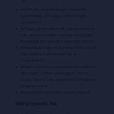
Felsőfokú végzettséget szereztél
(gazdasági, HR vagy pszichológia
területen)
Átfogó, generalista HR tapasztalatod
van, és könnyedén váltasz stratégiai
kérdések és operatív teendők között
Empatikus vagy és partnerként tudod
támogatni a vezetőket és a
csapatokat
Magas szinten ismered és használod a
Microsoft Office csomagot (Word,
Excel, Teams) és egyéb számítógépes
programokat
Magabiztos az angol nyelvtudásod
Előnyt jelent, ha: