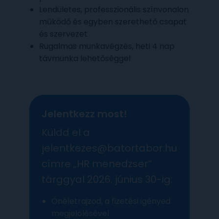
Lendületes, professzionális színvonalon
működő és egyben szerethető csapat
és szervezet
Rugalmas munkavégzés, heti 4 nap
távmunka lehetőséggel
Jelentkezz most!
Küldd el a
jelentkezes@batortabor.hu
címre „HR menedzser”
tárggyal 2026. június 30-ig:
Önéletrajzod, a fizetési igényed
megjelölésével