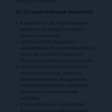
támogatja a munkádat.
Az új munkatársunk feladatai:
A teljes HR terület működtetése és
fejlesztése (stratégiai és operatív
feladatok egyaránt)
HR szempontok képviselete a
vezetőségben, döntés-előkészítés, HR
tervek és prioritások kialakítása,
megvalósításának nyomon követése
Vezetők és csapatok támogatása:
vezetői konzultációk, nehezebb
helyzetek kísérése, visszajelzési és
teljesítményértékelési folyamatok
támogatása, csapatműködés
erősítése
Közösségépítés és munkavállalói
élmény: szervezeti kultúra tudatos