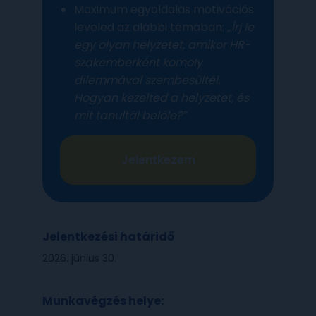
Maximum egyoldalas motivációs
leveled az alábbi témában:
„Írj le
egy olyan helyzetet, amikor HR-
szakemberként komoly
dilemmával szembesültél.
Hogyan kezelted a helyzetet, és
mit tanultál belőle?”
Jelentkezem
Jelentkezési határidő
2026. június 30.
Munkavégzés helye: