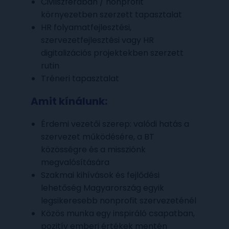
Civilszférában / nonprofit
környezetben szerzett tapasztalat
HR folyamatfejlesztési,
szervezetfejlesztési vagy HR
digitalizációs projektekben szerzett
rutin
Tréneri tapasztalat
Amit kínálunk:
Érdemi vezetői szerep: valódi hatás a
szervezet működésére, a BT
közösségre és a missziónk
megvalósítására
Szakmai kihívások és fejlődési
lehetőség Magyarország egyik
legsikeresebb nonprofit szervezeténél
Közös munka egy inspiráló csapatban,
pozitív emberi értékek mentén