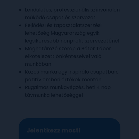
Lendületes, professzionális színvonalon
működő csapat és szervezet
Fejlődési és tapasztalatszerzési
lehetőség Magyarország egyik
legsikeresebb nonprofit szervezeténél
Meghatározó szerep a Bátor Tábor
elkötelezett önkénteseivel való
munkában
Közös munka egy inspiráló csapatban,
pozitív emberi értékek mentén
Rugalmas munkavégzés, heti 4 nap
távmunka lehetőséggel
Jelentkezz most!