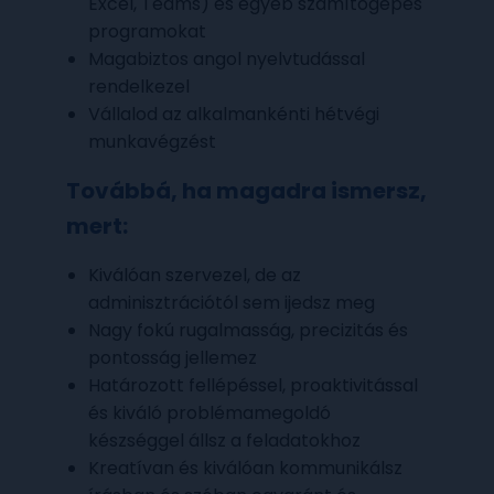
Excel, Teams) és egyéb számítógépes
programokat
Magabiztos angol nyelvtudással
rendelkezel
Vállalod az alkalmankénti hétvégi
munkavégzést
Továbbá, ha magadra ismersz,
mert
:
Kiválóan szervezel, de az
adminisztrációtól sem ijedsz meg
Nagy fokú rugalmasság, precizitás és
pontosság jellemez
Határozott fellépéssel, proaktivitással
és kiváló problémamegoldó
készséggel állsz a feladatokhoz
Kreatívan és kiválóan kommunikálsz