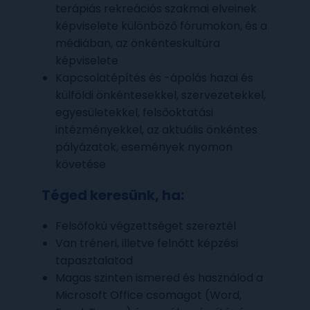
terápiás rekreációs szakmai elveinek
képviselete különböző fórumokon, és a
médiában, az önkénteskultúra
képviselete
Kapcsolatépítés és -ápolás hazai és
külföldi önkéntesekkel, szervezetekkel,
egyesületekkel, felsőoktatási
intézményekkel, az aktuális önkéntes
pályázatok, események nyomon
követése
Téged keresünk, ha:
Felsőfokú végzettséget szereztél
Van tréneri, illetve felnőtt képzési
tapasztalatod
Magas szinten ismered és használod a
Microsoft Office csomagot (Word,