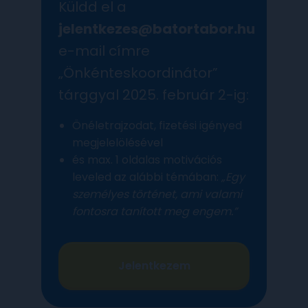
Küldd el a
jelentkezes@batortabor.hu
e-mail címre
„Önkénteskoordinátor”
tárggyal 2025. február 2-ig:
Önéletrajzodat, fizetési igényed
megjelelölésével
és max. 1 oldalas motivációs
leveled az alábbi témában:
„Egy
személyes történet, ami valami
fontosra tanított meg engem.”
Jelentkezem