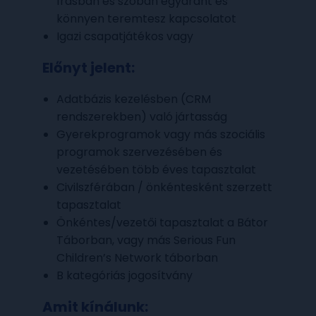
írásban és szóban egyaránt és
könnyen teremtesz kapcsolatot
Igazi csapatjátékos vagy
Előnyt jelent:
Adatbázis kezelésben (CRM
rendszerekben) való jártasság
Gyerekprogramok vagy más szociális
programok szervezésében és
vezetésében több éves tapasztalat
Civilszférában / önkéntesként szerzett
tapasztalat
Önkéntes/vezetői tapasztalat a Bátor
Táborban, vagy más Serious Fun
Children’s Network táborban
B kategóriás jogosítvány
Amit kínálunk: