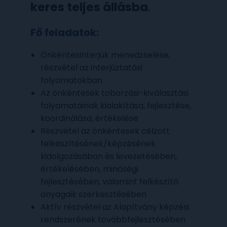
keres teljes állásba
.
Fő feladatok:
Önkéntesinterjúk menedzselése,
részvétel az interjúztatási
folyamatokban
Az önkéntesek toborzási-kiválasztási
folyamatainak kialakítása, fejlesztése,
koordinálása, értékelése
Részvétel az önkéntesek célzott
felkészítésének/képzésének
kidolgozásában és levezetésében,
értékelésében, minőségi
fejlesztésében, valamint felkészítő
anyagaik szerkesztésében
Aktív részvétel az Alapítvány képzési
rendszerének továbbfejlesztésében