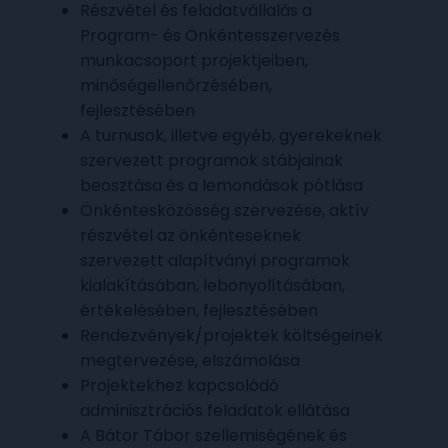
Részvétel és feladatvállalás a
Program- és Önkéntesszervezés
munkacsoport projektjeiben,
minőségellenőrzésében,
fejlesztésében
A turnusok, illetve egyéb, gyerekeknek
szervezett programok stábjainak
beosztása és a lemondások pótlása
Önkéntesközösség szervezése, aktív
részvétel az önkénteseknek
szervezett alapítványi programok
kialakításában, lebonyolításában,
értékelésében, fejlesztésében
Rendezvények/projektek költségeinek
megtervezése, elszámolása
Projektekhez kapcsolódó
adminisztrációs feladatok ellátása
A Bátor Tábor szellemiségének és