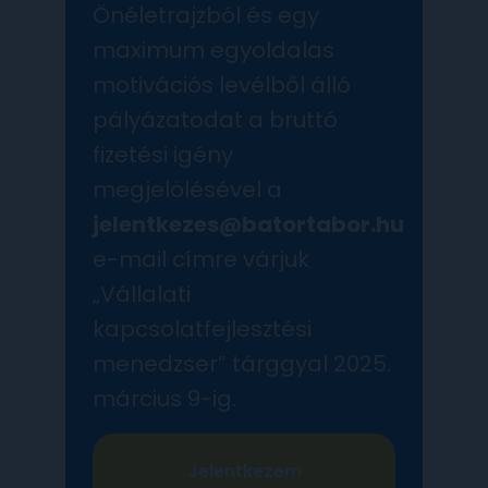
Önéletrajzból és egy
maximum egyoldalas
motivációs levélből álló
pályázatodat a bruttó
fizetési igény
megjelölésével a
jelentkezes@batortabor.hu
e-mail címre várjuk
„Vállalati
kapcsolatfejlesztési
menedzser” tárggyal 2025.
március 9-ig.
Jelentkezem