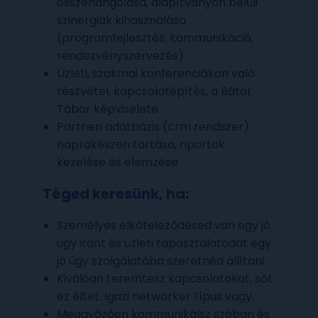
összehangolása, alapítványon belüli
szinergiák kihasználása
(programfejlesztés, kommunikáció,
rendezvényszervezés)
Üzleti, szakmai konferenciákon való
részvétel, kapcsolatépítés, a Bátor
Tábor képviselete
Partneri adatbázis (crm rendszer)
naprakészen tartása, riportok
kezelése és elemzése
Téged keresünk, ha:
Személyes elköteleződésed van egy jó
ügy iránt és üzleti tapasztalatodat egy
jó ügy szolgálatába szeretnéd állítani
Kiválóan teremtesz kapcsolatokat, sőt
ez éltet. Igazi networker típus vagy.
Meggyőzően kommunikálsz szóban és