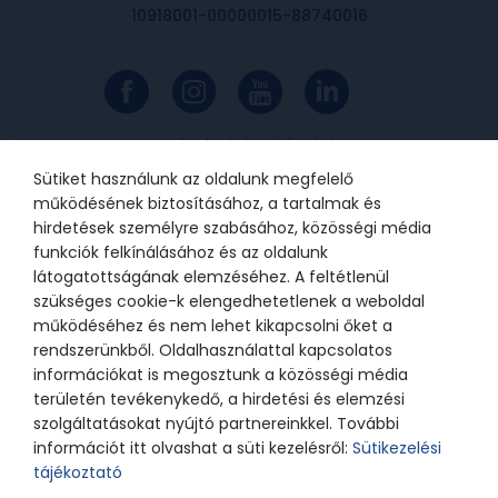
10918001-00000015-88740016
Az online bankkártyás fizetések a
Barion rendszerén keresztül
valósulnak meg. A bankkártya
Sütiket használunk az oldalunk megfelelő
adatok a kereskedőhöz nem jutnak
el. A szolgáltatást nyújtó Barion
működésének biztosításához, a tartalmak és
Payment Zrt. a Magyar Nemzeti
Bank felügyelete alatt álló
hirdetések személyre szabásához, közösségi média
intézmény, engedélyének száma:
funkciók felkínálásához és az oldalunk
H-EN-I-1064/2013.
látogatottságának elemzéséhez. A feltétlenül
szükséges cookie-k elengedhetetlenek a weboldal
működéséhez és nem lehet kikapcsolni őket a
© 2021 Bátor Tábor Alapítvány
rendszerünkből. Oldalhasználattal kapcsolatos
információkat is megosztunk a közösségi média
Adatkezelési tájékoztató
Sütikezelési beállítások
területén tevékenykedő, a hirdetési és elemzési
szolgáltatásokat nyújtó partnereinkkel. További
információt itt olvashat a süti kezelésről:
Sütikezelési
tájékoztató