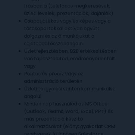
írásban is (telefonos megkeresések,
üzleti levelek, prezentációk, kiajánlók)
Csapatjátékos vagy és képes vagy a
táscsoportokkal aktívan együtt
dolgozni és az ő munkájukat a
sajátoddal összehangolni
Üzletfejlesztésben, B2B értékesítésben
van tapasztalatod, eredményorientált
vagy
Pontos és precíz vagy az
adminisztráció területén
Üzleti tárgyalási szinten kommunikálsz
angolul
Minden nap használod az MS Office
(Outlook, Teams, Word, Excel, PPT) és
más prezentáció készítő
alkalmazásokat (előny: gyakorlat CRM
rendszerek, különösen Salesforce