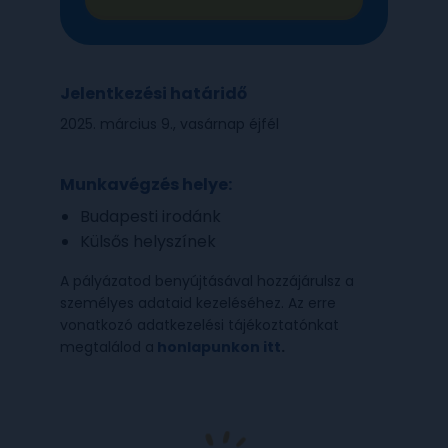
Jelentkezési határidő
2025. március 9., vasárnap éjfél
Munkavégzés helye:
Budapesti irodánk
Külsős helyszínek
A pályázatod benyújtásával hozzájárulsz a
személyes adataid kezeléséhez. Az erre
vonatkozó adatkezelési tájékoztatónkat
megtalálod a
honlapunkon itt
.