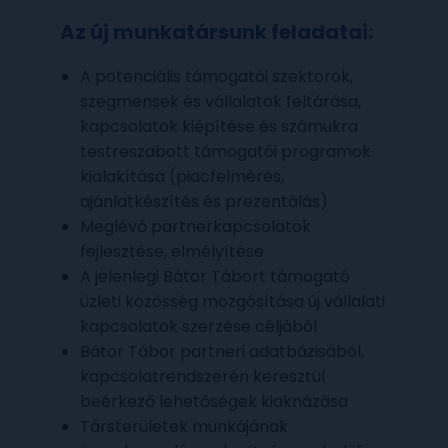
Az új munkatársunk feladatai:
A potenciális támogatói szektorok,
szegmensek és vállalatok feltárása,
kapcsolatok kiépítése és számukra
testreszabott támogatói programok
kialakítása (piacfelmérés,
ajánlatkészítés és prezentálás)
Meglévő partnerkapcsolatok
fejlesztése, elmélyítése
A jelenlegi Bátor Tábort támogató
üzleti közösség mozgósítása új vállalati
kapcsolatok szerzése céljából
Bátor Tábor partneri adatbázisából,
kapcsolatrendszerén keresztül
beérkező lehetőségek kiaknázása
Társterületek munkájának