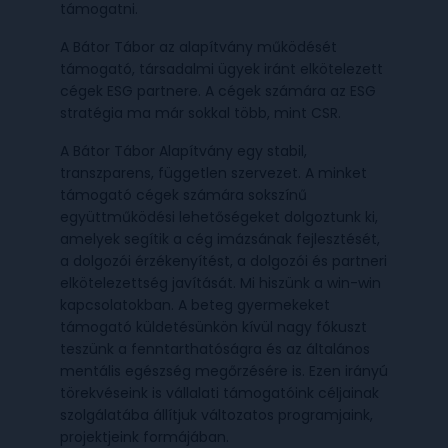
támogatni.
A Bátor Tábor az alapítvány működését
támogató, társadalmi ügyek iránt elkötelezett
cégek ESG partnere. A cégek számára az ESG
stratégia ma már sokkal több, mint CSR.
A Bátor Tábor Alapítvány egy stabil,
transzparens, független szervezet. A minket
támogató cégek számára sokszínű
együttműködési lehetőségeket dolgoztunk ki,
amelyek segítik a cég imázsának fejlesztését,
a dolgozói érzékenyítést, a dolgozói és partneri
elkötelezettség javítását. Mi hiszünk a win-win
kapcsolatokban. A beteg gyermekeket
támogató küldetésünkön kívül nagy fókuszt
teszünk a fenntarthatóságra és az általános
mentális egészség megőrzésére is. Ezen irányú
törekvéseink is vállalati támogatóink céljainak
szolgálatába állítjuk változatos programjaink,
projektjeink formájában.