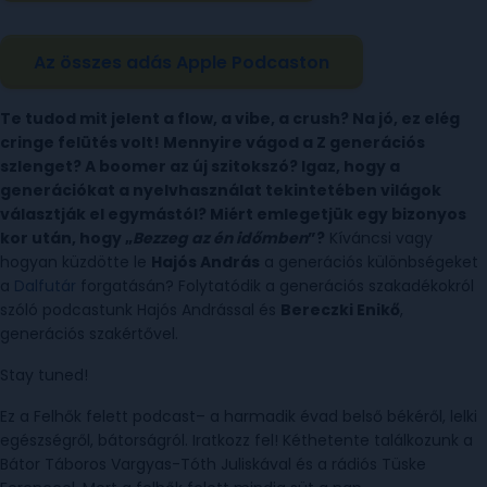
Az összes adás Apple Podcaston
Te tudod mit jelent a flow, a vibe, a crush? Na jó, ez elég
cringe felütés volt! Mennyire vágod a Z generációs
szlenget? A boomer az új szitokszó? Igaz, hogy a
generációkat a nyelvhasználat tekintetében világok
választják el egymástól? Miért emlegetjük egy bizonyos
kor után, hogy „
Bezzeg az én időmben
”?
Kíváncsi vagy
hogyan küzdötte le
Hajós András
a generációs különbségeket
a
Dalfutár
forgatásán? Folytatódik a generációs szakadékokról
szóló podcastunk Hajós Andrással és
Bereczki Enikő
,
generációs szakértővel.
Stay tuned!
Ez a Felhők felett podcast– a harmadik évad belső békéről, lelki
egészségről, bátorságról. Iratkozz fel! Kéthetente találkozunk a
Bátor Táboros Vargyas-Tóth Juliskával és a rádiós Tüske