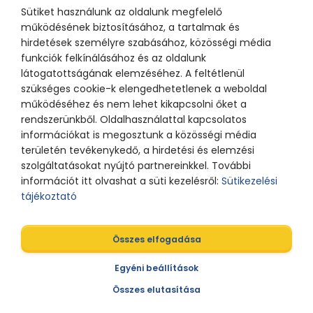
Sütiket használunk az oldalunk megfelelő
működésének biztosításához, a tartalmak és
hirdetések személyre szabásához, közösségi média
funkciók felkínálásához és az oldalunk
látogatottságának elemzéséhez. A feltétlenül
Köszönjük az A&F támogatását! Köszönjük a Showcast Media
szükséges cookie-k elengedhetetlenek a weboldal
csapatának, hogy biztosítják a profi hátteret, a Podcast Hubnak
működéséhez és nem lehet kikapcsolni őket a
pedig a felvételt.
rendszerünkből. Oldalhasználattal kapcsolatos
információkat is megosztunk a közösségi média
területén tevékenykedő, a hirdetési és elemzési
szolgáltatásokat nyújtó partnereinkkel. További
információt itt olvashat a süti kezelésről:
Sütikezelési
tájékoztató
Összes elfogadása
Az összes adás Spotify-on
Egyéni beállítások
Összes elutasítása