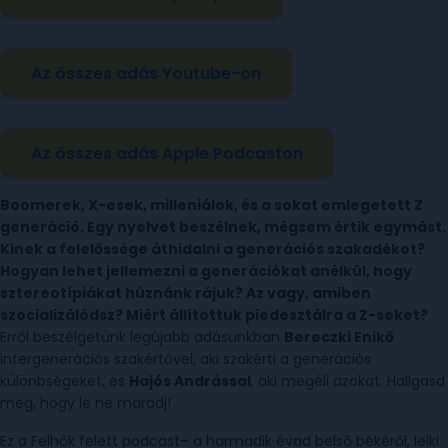
Az összes adás Youtube-on
Az összes adás Apple Podcaston
Boomerek, X-esek, milleniálok, és a sokat emlegetett Z
generáció. Egy nyelvet beszélnek, mégsem értik egymást.
Kinek a felelőssége áthidalni a generációs szakadékot?
Hogyan lehet jellemezni a generációkat anélkül, hogy
sztereotípiákat húznánk rájuk? Az vagy, amiben
szocializálódsz? Miért állítottuk piedesztálra a Z-seket?
Erről beszélgetünk legújabb adásunkban
Bereczki Enikő
intergenerációs szakértővel, aki szakérti a generációs
különbségeket, és
Hajós Andrással
, aki megéli azokat. Hallgasd
meg, hogy le ne maradj!
Ez a Felhők felett podcast– a harmadik évad belső békéről, lelki