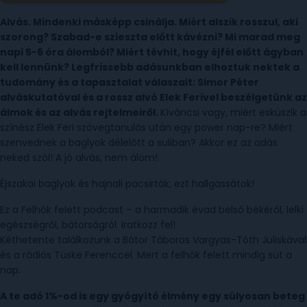
Alvás. Mindenki másképp csinálja. Miért alszik rosszul, aki
szorong? Szabad-e szieszta előtt kávézni? Mi marad meg
napi 5-6 óra álomból? Miért tévhit, hogy éjfél előtt ágyban
kell lennünk? Legfrissebb adásunkban elhoztuk nektek a
tudomány és a tapasztalat válaszait; Simor Péter
alváskutatóval és a rossz alvó Elek Ferivel beszélgetünk az
álmok és az alvás rejtelmeiről.
Kíváncsi vagy, miért esküszik a
színész Elek Feri szövegtanulás után egy power nap-re? Miért
szenvednek a baglyok délelőtt a suliban? Akkor ez az adás
neked szól! A jó alvás, nem álom!
Éjszakai baglyok és hajnali pacsirták, ezt hallgassátok!
Ez a Felhők felett podcast – a harmadik évad belső békéről, lelki
egészségről, bátorságról. Iratkozz fel!
Kéthetente találkozunk a Bátor Táboros Vargyas-Tóth Juliskával
és a rádiós Tüske Ferenccel. Mert a felhők felett mindig süt a
nap.
A te adó 1%-od is egy gyógyító élmény egy súlyosan beteg