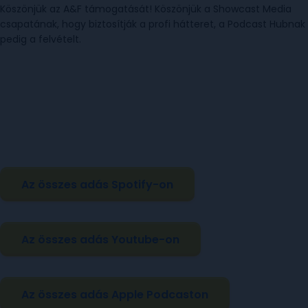
Köszönjük az A&F támogatását! Köszönjük a Showcast Media
csapatának, hogy biztosítják a profi hátteret, a Podcast Hubnak
pedig a felvételt.
Az összes adás Spotify-on
Az összes adás Youtube-on
Az összes adás Apple Podcaston