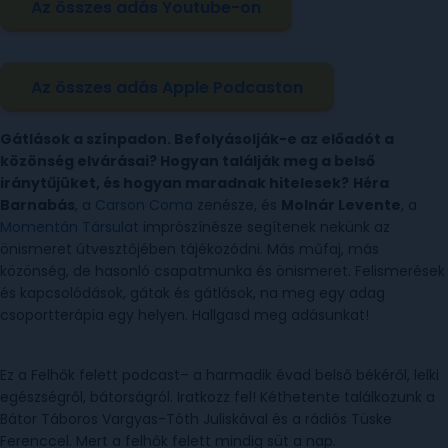
Az összes adás Youtube-on
Az összes adás Apple Podcaston
Gátlások a színpadon. Befolyásolják-e az előadót a
közönség elvárásai? Hogyan találják meg a belső
iránytűjüket, és hogyan maradnak hitelesek?
Héra
Barnabás
, a
Carson Coma
zenésze, és
Molnár Levente
, a
Momentán Társulat
imprószínésze segítenek nekünk az
önismeret útvesztőjében tájékozódni. Más műfaj, más
közönség, de hasonló csapatmunka és önismeret. Felismerések
és kapcsolódások, gátak és gátlások, na meg egy adag
csoportterápia egy helyen. Hallgasd meg adásunkat!
Ez a Felhők felett podcast– a harmadik évad belső békéről, lelki
egészségről, bátorságról. Iratkozz fel! Kéthetente találkozunk a
Bátor Táboros Vargyas-Tóth Juliskával és a rádiós Tüske
Ferenccel. Mert a felhők felett mindig süt a nap.