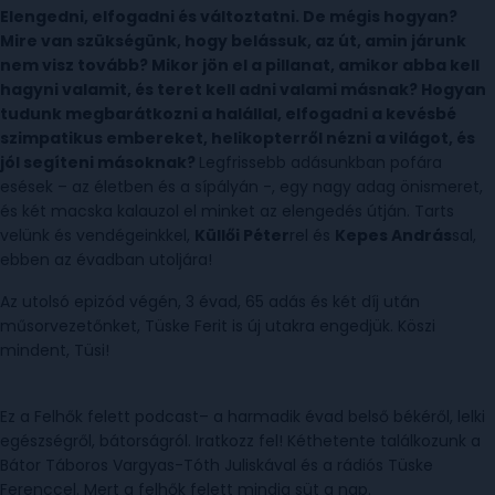
Elengedni, elfogadni és változtatni. De mégis hogyan?
Mire van szükségünk, hogy belássuk, az út, amin járunk
nem visz tovább? Mikor jön el a pillanat, amikor abba kell
hagyni valamit, és teret kell adni valami másnak? Hogyan
tudunk megbarátkozni a halállal, elfogadni a kevésbé
szimpatikus embereket, helikopterről nézni a világot, és
jól segíteni másoknak?
Legfrissebb adásunkban pofára
esések – az életben és a sípályán -, egy nagy adag önismeret,
és két macska kalauzol el minket az elengedés útján. Tarts
velünk és vendégeinkkel,
Küllői Péter
rel és
Kepes András
sal,
ebben az évadban utoljára!
Az utolsó epizód végén, 3 évad, 65 adás és két díj után
műsorvezetőnket, Tüske Ferit is új utakra engedjük. Köszi
mindent, Tüsi!
Ez a Felhők felett podcast– a harmadik évad belső békéről, lelki
egészségről, bátorságról. Iratkozz fel! Kéthetente találkozunk a
Bátor Táboros Vargyas-Tóth Juliskával és a rádiós Tüske
Ferenccel. Mert a felhők felett mindig süt a nap.