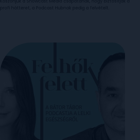
Köszönjük a Showcast Media csapatának, hogy biztosítják a
profi hátteret, a Podcast Hubnak pedig a felvételt.