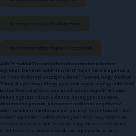
Az összes adás Youtube-on
Az összes adás Apple Podcaston
Adó 1%-oddal Te is segítheted a számodra fontos
ügyeket. De kinek add? És miért? Vajon mire elegendő a
Te 7.500 forintnyi hozzájárulásod? Tudtad, hogy a Bátor
Tábor Alapítványnál egy gyermek egészségügyi ellátását
biztosíthatod a táborban ebből az összegből? Minden
évben egyszer rászorulóknak, beteg gyerekeknek,
állatmenhelyeknek, környezetvédőknek segíthetsz
adófizetőként mindössze pár percnyi kattintással.
Ebben
a rendhagyó különkiadásban megtudhatod, hogy miért van
fontos szerepe a felajánlásodnak, hogy műsorvezetőinknek
miért fontos a civil szervezetek támogatása és az aktív