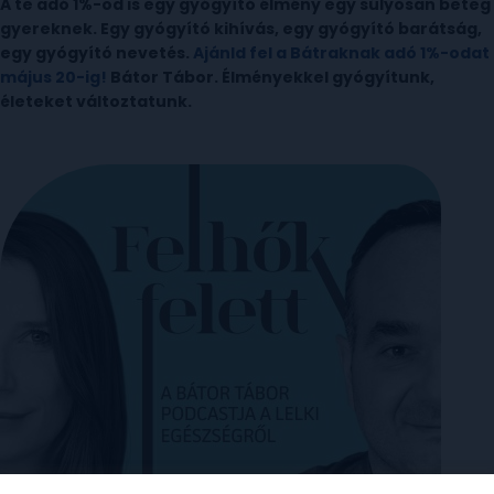
A te adó 1%-od is egy gyógyító élmény egy súlyosan beteg
gyereknek. Egy gyógyító kihívás, egy gyógyító barátság,
egy gyógyító nevetés.
Ajánld fel a Bátraknak adó 1%-odat
május 20-ig!
Bátor Tábor. Élményekkel gyógyítunk,
életeket változtatunk.