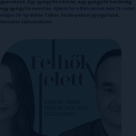
gyereknek. Egy gyógyító kihívás, egy gyógyító barátság,
egy gyógyító nevetés.
Ajánld fel a Bátraknak adó 1%-odat
május 20-ig!
Bátor Tábor. Élményekkel gyógyítunk,
életeket változtatunk.