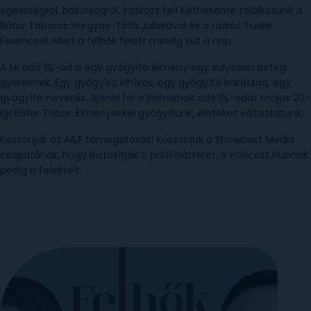
egészségről, bátorságról. Iratkozz fel! Kéthetente találkozunk a
Bátor Táboros Vargyas-Tóth Juliskával és a rádiós Tüske
Ferenccel. Mert a felhők felett mindig süt a nap.
A te adó 1%-od is egy gyógyító élmény egy súlyosan beteg
gyereknek. Egy gyógyító kihívás, egy gyógyító barátság, egy
gyógyító nevetés.
Ajánld fel a Bátraknak adó 1%-odat május 20-
ig!
Bátor Tábor. Élményekkel gyógyítunk, életeket változtatunk.
Köszönjük az A&F támogatását! Köszönjük a Showcast Media
csapatának, hogy biztosítják a profi hátteret, a Podcast Hubnak
pedig a felvételt.