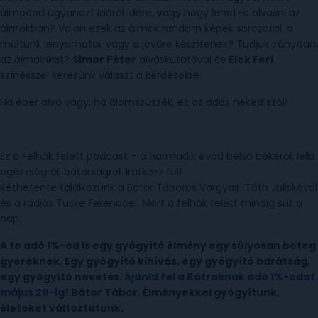
álmodod ugyanazt időről időre, vagy hogy lehet-e olvasni az
álmokban? Vajon ezek az álmok random képek sorozatai, a
múltunk lenyomatai, vagy a jövőre készítenek? Tudjuk irányítani
az álmainkat?
Simor Péter
alváskutatóval és
Elek Feri
színésszel keresünk választ a kérdésekre.
Ha éber alvó vagy, ha álomszuszék, ez az adás neked szól!
Ez a Felhők felett podcast – a harmadik évad belső békéről, lelki
egészségről, bátorságról. Iratkozz fel!
Kéthetente találkozunk a Bátor Táboros Vargyas-Tóth Juliskával
és a rádiós Tüske Ferenccel. Mert a felhők felett mindig süt a
nap.
A te adó 1%-od is egy gyógyító élmény egy súlyosan beteg
gyereknek. Egy gyógyító kihívás, egy gyógyító barátság,
egy gyógyító nevetés.
Ajánld fel a Bátraknak adó 1%-odat
május 20-ig!
Bátor Tábor. Élményekkel gyógyítunk,
életeket változtatunk.