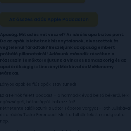
Az összes adás Apple Podcaston
Apaság. Mit ad és mit vesz el? Az ideális apa biztos pont.
De az apák is lehetnek bizonytalanok, elveszettek és
végtelenül fáradtak? Beszéljünk az apaság embert
próbáló pillanatairól!
Adásunk második részében a
rózsaszín felhőktől eljutunk a viharos kamaszkorig és az
apai örökségig is Linczényi Márkóval és McMenemy
Márkkal.
Lányos apák és fiús apák, stay tuned!
Ez a Felhők felett podcast – a harmadik évad belső békéről, lelki
egészségről, bátorságról. Iratkozz fel!
Kéthetente találkozunk a Bátor Táboros Vargyas-Tóth Juliskával
és a rádiós Tüske Ferenccel. Mert a felhők felett mindig süt a
nap.