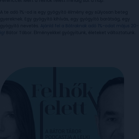
Ferenccel. Mert a felhők felett mindig süt a nap.
A te adó 1%-od is egy gyógyító élmény egy súlyosan beteg
gyereknek. Egy gyógyító kihívás, egy gyógyító barátság, egy
gyógyító nevetés.
Ajánld fel a Bátraknak adó 1%-odat május 20-
ig!
Bátor Tábor. Élményekkel gyógyítunk, életeket változtatunk.