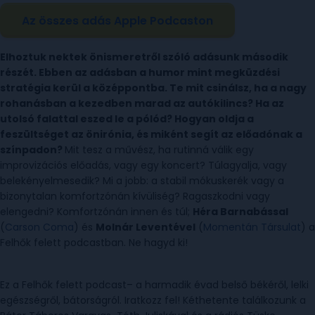
Az összes adás Apple Podcaston
Elhoztuk nektek önismeretről szóló adásunk második
részét. Ebben az adásban a humor mint megküzdési
stratégia kerül a középpontba. Te mit csinálsz, ha a nagy
rohanásban a kezedben marad az autókilincs? Ha az
utolsó falattal eszed le a pólód? Hogyan oldja a
feszültséget az önirónia, és miként segít az előadónak a
színpadon?
Mit tesz a művész, ha rutinná válik egy
improvizációs előadás, vagy egy koncert? Túlagyalja, vagy
belekényelmesedik? Mi a jobb: a stabil mókuskerék vagy a
bizonytalan komfortzónán kívüliség? Ragaszkodni vagy
elengedni? Komfortzónán innen és túl;
Héra Barnabással
(
Carson Coma
) és
Molnár Leventével
(
Momentán Társulat
) a
Felhők felett podcastban. Ne hagyd ki!
Ez a Felhők felett podcast– a harmadik évad belső békéről, lelki
egészségről, bátorságról. Iratkozz fel! Kéthetente találkozunk a