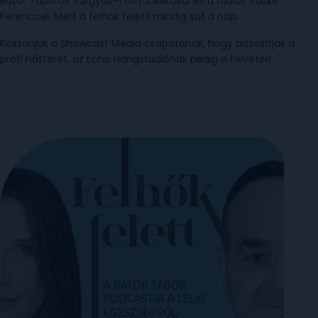
Bátor Táboros Vargyas-Tóth Juliskával és a rádiós Tüske
Ferenccel. Mert a felhők felett mindig süt a nap.
Köszönjük a Showcast Media csapatának, hogy biztosítják a
profi hátteret, az Echo Hangstúdiónak pedig a felvételt.