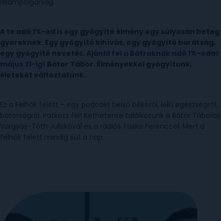
állampolgárság.
A te adó 1%-od is egy gyógyító élmény egy súlyosan beteg
gyereknek. Egy gyógyító kihívás, egy gyógyító barátság,
egy gyógyító nevetés.
Ajánld fel a Bátraknak adó 1%-odat
május 21-ig!
Bátor Tábor. Élményekkel gyógyítunk,
életeket változtatunk.
Ez a Felhők felett – egy podcast belső békéről, lelki egészségről,
bátorságról. Iratkozz fel! Kéthetente találkozunk a Bátor Táboros
Vargyas-Tóth Juliskával és a rádiós Tüske Ferenccel. Mert a
felhők felett mindig süt a nap.