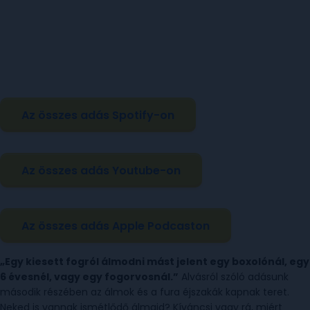
Az összes adás Spotify-on
Az összes adás Youtube-on
Az összes adás Apple Podcaston
„Egy kiesett fogról álmodni mást jelent egy boxolónál, egy
6 évesnél, vagy egy fogorvosnál.”
Alvásról szóló adásunk
második részében az álmok és a fura éjszakák kapnak teret.
Neked is vannak ismétlődő álmaid? Kíváncsi vagy rá, miért