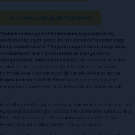
Az összes adás Apple Podcaston
Tudunk-e elengedni? Embereket, kapcsolatokat,
elvárásokat, egót, pozíciót, szokásokat? Önként vagy
kényszerből tesszük? Hogyan vegyük észre, hogy ideje
továbblépni? Miért áll közelebb az elengedés az
elfogadáshoz, mint a feladáshoz?
Mit tehetünk olyankor,
amikor semmit sem tehetünk? A Felhők felett podcast
harmadik évadának záróepizódjában két kivételes ember,
Kepes András
⁠és
Küllői Péter
beszélget arról, hogy az
elengedés rutinszerű része az életüknek. Tartsatok velünk!
Ez a Felhők felett podcast– a harmadik évad belső békéről, lelki
egészségről, bátorságról. Iratkozz fel! Kéthetente találkozunk a
Bátor Táboros Vargyas-Tóth Juliskával és a rádiós Tüske
Ferenccel. Mert a felhők felett mindig süt a nap.