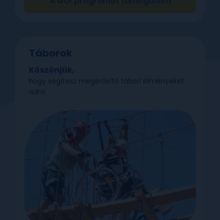
A GO! programot támogatom
Táborok
Köszönjük,
hogy segítesz megerősítő tábori élményeket
adni!