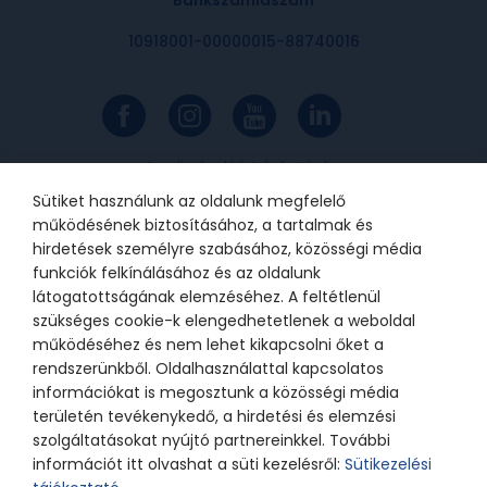
Bankszámlaszám
10918001-00000015-88740016
Az online bankkártyás fizetések a
Barion rendszerén keresztül
valósulnak meg. A bankkártya
Sütiket használunk az oldalunk megfelelő
adatok a kereskedőhöz nem jutnak
el. A szolgáltatást nyújtó Barion
működésének biztosításához, a tartalmak és
Payment Zrt. a Magyar Nemzeti
Bank felügyelete alatt álló
hirdetések személyre szabásához, közösségi média
intézmény, engedélyének száma:
funkciók felkínálásához és az oldalunk
H-EN-I-1064/2013.
látogatottságának elemzéséhez. A feltétlenül
szükséges cookie-k elengedhetetlenek a weboldal
működéséhez és nem lehet kikapcsolni őket a
© 2021 Bátor Tábor Alapítvány
rendszerünkből. Oldalhasználattal kapcsolatos
információkat is megosztunk a közösségi média
Adatkezelési tájékoztató
Sütikezelési beállítások
területén tevékenykedő, a hirdetési és elemzési
szolgáltatásokat nyújtó partnereinkkel. További
információt itt olvashat a süti kezelésről:
Sütikezelési