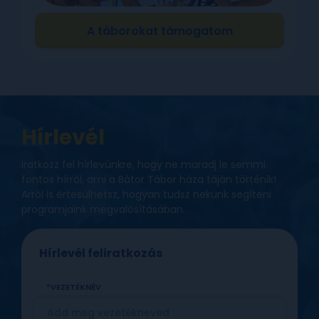
A táborokat támogatom
Ajándékkártya felhasználás
Hírlevél
VEZETÉKNÉV
Iratkozz fel hírlevünkre, hogy ne maradj le semmi
fontos hírről, ami a Bátor Tábor háza táján történik!
Arról is értesülhetsz, hogyan tudsz nekünk segíteni
programjaink megvalósításában.
KERESZTNÉV
Hírlevél feliratkozás
VEZETÉKNÉV
E-MAIL CÍM