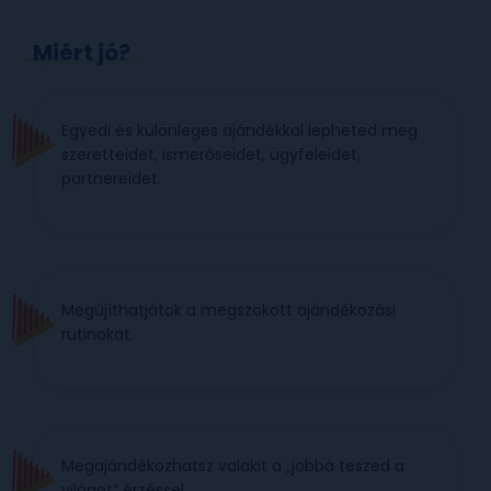
Miért jó?
Egyedi és különleges ajándékkal lepheted meg
szeretteidet, ismerőseidet, ügyfeleidet,
partnereidet.
Megújíthatjátok a megszokott ajándékozási
rutinokat.
Megajándékozhatsz valakit a „jobbá teszed a
világot” érzéssel