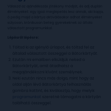
Válaszd az ajándékozás jótékony módját, és adj duplán
élményeket: egy igazi meglepetés lesz annak, aki kapja,
ő pedig majd a kártya aktiválásakor adhat élményeket
súlyosan, krónikusan beteg gyerekeknek az általa
választott programunkkal.
Lépésről lépésre:
Töltsd ki az igénylő űrlapot, és töltsd fel az
általad választott összeggel a Bátorkártyát.
Ezután mi emailben elküldjük neked a
Bátorkártyát, amit átadhatsz a
megajándékozni kívánt személynek.
Neki ezután nincs más dolga, mint hogy az
oldal alján lévő Bátorkártya felhasználás
gombra kattint, és kiválasztja, hogy melyik
programunkat
szeretné támogatni a kártyán
található összeggel.