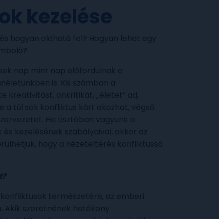
sok kezelése
 és hogyan oldható fel? Hogyan lehet egy
omboló?
sek nap mint nap előfordulnak a
életünkben is. Kis számban a
 kreativitást, önkritikát, „életet” ad,
 a túl sok konfliktus kárt okozhat, végső
szervezetet. Ha tisztában vagyunk a
k és kezelésének szabályaival, akkor az
ülhetjük, hogy a nézeteltérés konfliktussá
t?
 konfliktusok természetére, az emberi
. Akik szeretnének hatékony