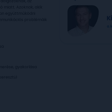
 dolgozóknak, az
 miatt. Azoknak, akik
ban együttműködni
K
ommunikációs problémáik
a.
sa
erése, gyakorlása
keresztül