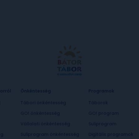
orról
Önkéntesség
Programok
k
Tábori önkéntesség
Táborok
k
GO! önkéntesség
GO! program
Vállalati önkéntesség
Suliprogram
ág
Suliprogram önkéntesség
Digitális programok