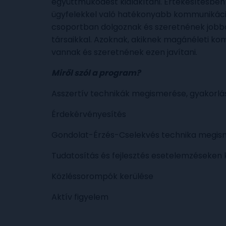
együttműködést kialakítani. Értékesítésben
ügyfelekkel való hatékonyabb kommunikáció
csoportban dolgoznak és szeretnének job
társaikkal. Azoknak, akiknek magánéleti k
vannak és szeretnének ezen javítani.
Miről szól a program?
Asszertív technikák megismerése, gyakorlá
Érdekérvényesítés
Gondolat-Érzés-Cselekvés technika megism
Tudatosítás és fejlesztés esetelemzéseken 
Közléssorompók kerülése
Aktív figyelem