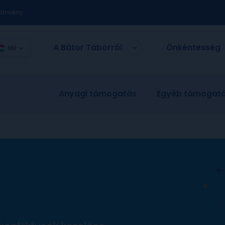
nítmény
A Bátor Táborról
Önkéntesség
HU
Anyagi támogatás
Egyéb támogat
i