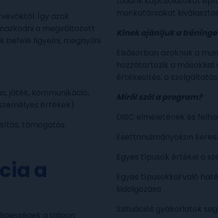
tudunk kapcsolatokat építe
munkatársakat kiválasztan
vevőktől. Így azok
almazkodni a megváltozott
Kinek ajánljuk a tréninge
befelé figyelni, megnyílni
Elsősorban azoknak a mun
hozzátartozik a másokkal
értékesítés, a szolgáltatás
s, játék, kommunikáció,
Miről szól a program?
 személyes értékek)
DISC elméletének és felha
osítás, támogatás
Esettanulmányokon keresz
Egyes típusok értékei a s
ncia a
Egyes típusokkal való ha
kidolgozása
Szituációs gyakorlatok se
 képességek a talpon