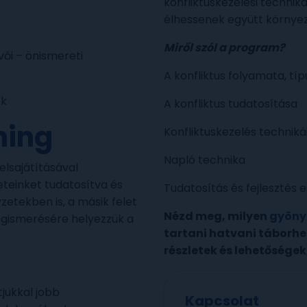
konfliktuskezelési techni
élhessenek együtt környez
Miről szól a program?
vői – önismereti
A konfliktus folyamata, típ
ok
A konfliktus tudatosítása
ning
Konfliktuskezelés technik
Napló technika
elsajátításával
eteinket tudatosítva és
Tudatosítás és fejlesztés
zetekben is, a másik felet
Nézd meg, milyen
gyöny
egismerésére helyezzük a
tartani hatvani táborhe
részletek és lehetőségek
jukkal jobb
Kapcsolat