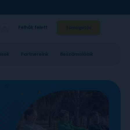
Felhők felett
Támogatás
ások
Partnereink
Beszámolóink