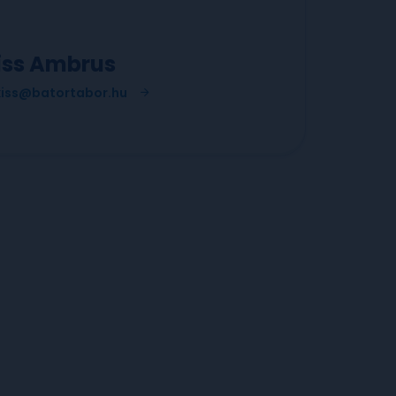
iss Ambrus
kiss@batortabor.hu