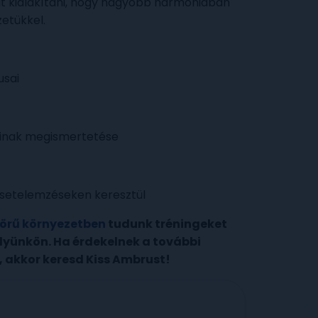
kát kialakítani, hogy nagyobb harmóniában
etükkel.
usai
áinak megismertetése
 esetelemzéseken keresztül
örű környezetben
tudunk tréningeket
lyünkön. Ha érdekelnek a további
, akkor keresd Kiss Ambrust!