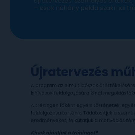
Újratervezés, személyes értékek, 
– csak néhány példa szakmai tré
Újratervezés mű
A program az elmúlt időszak átértékelésére, 
kihívások feldolgozására kínál megoldásfók
A tréningen főként egyéni történetek, egy
feldolgozása történik. Tudatosítjuk a szemé
eredményeket, felkutatjuk a motivációs tén
Kinek ajánljuk a tréninget?