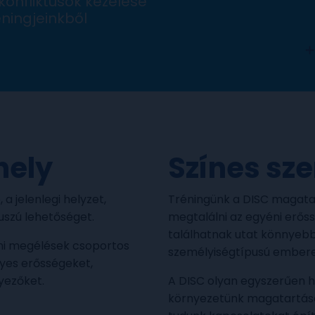
konfliktusok kezelése
ningjeinkből
hely
Színes sz
a jelenlegi helyzet,
Tréningünk a DISC magatar
uszú lehetőséget.
megtalálni az egyéni erős
találhatnak utat könnyeb
éni megélések csoportos
személyiségtípusú ember
lyes erősségeket,
yezőket.
A DISC olyan egyszerűen 
környezetünk magatartás