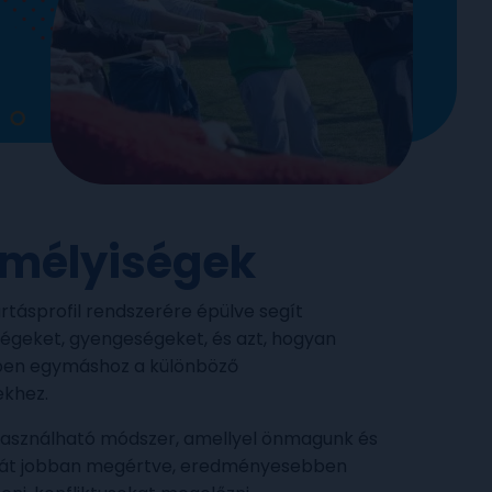
emélyiségek
tásprofil rendszerére épülve segít
ségeket, gyengeségeket, és azt, hogyan
ben egymáshoz a különböző
ekhez.
használható módszer, amellyel önmagunk és
át jobban megértve, eredményesebben