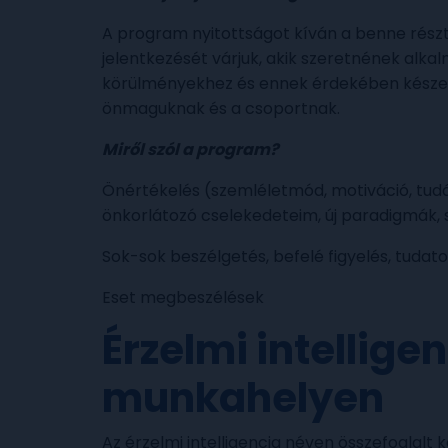
A program nyitottságot kíván a benne részt
jelentkezését várjuk, akik szeretnének alk
körülményekhez és ennek érdekében készek 
önmaguknak és a csoportnak.
Miről szól a program?
Önértékelés (szemléletmód, motiváció, tudá
önkorlátozó cselekedeteim, új paradigmák,
Sok-sok beszélgetés, befelé figyelés, tudat
Eset megbeszélések
Érzelmi intellige
munkahelyen
Az érzelmi intelligencia néven összefoglalt