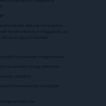
ni, konfliktusokat megelőzni,
i.
t?
katársaknak, akiknek munkájához
 való kommunikáció, a meggyőzés, az
, illetve az együttműködés.
sználási területeinek megismerése
tül az elméleti anyag mélyítése
zervezet számára
tékony kommunikációs stratégiák
gítségével mélyítés