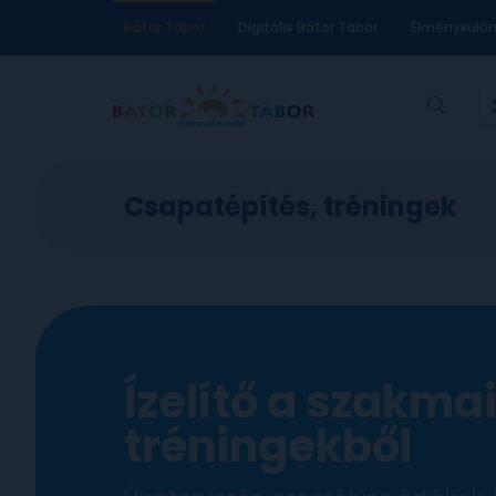
Bátor Tábor
Digitális Bátor Tábor
Élménykülö
Csapatépítés, tréningek
Ízelítő a szakma
tréningekből