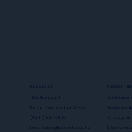
Kapcsolat
A Bátor Táb
1135 Budapest
Küldetésün
Reitter Ferenc utca 46-48.
Módszerün
(+36 1) 302 8808
Itt vagyunk
batortabor@batortabor.hu
Átláthatós