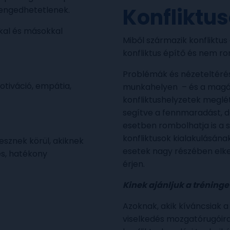
Konfliktu
lengedhetetlenek.
kal és másokkal
Miből származik konfliktus
konfliktus építő és nem r
Problémák és nézeteltéré
otiváció, empátia,
munkahelyen – és a magán
konfliktushelyzetek megléte
segítve a fennmaradást, de
esetben rombolhatja is a 
konfliktusok kialakulásána
sznek körül, akiknek
esetek nagy részében elker
s, hatékony
érjen.
Kinek ajánljuk a tréninge
Azoknak, akik kíváncsiak a
viselkedés mozgatórugóira