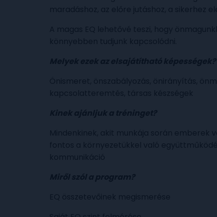
maradáshoz, az előre jutáshoz, a sikerhez e
A magas EQ lehetővé teszi, hogy önmagunk
könnyebben tudjunk kapcsolódni.
Melyek ezek az elsajátítható képességek?
Önismeret, önszabályozás, önirányítás, önm
kapcsolatteremtés, társas készségek
Kinek ajánljuk a tréninget?
Mindenkinek, akit munkája során emberek ve
fontos a környezetükkel való együttműködé
kommunikáció
Miről szól a program?
EQ összetevőinek megismerése
Saját EQ szint felmérése