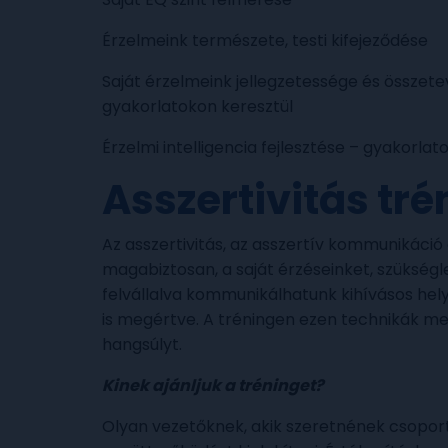
Érzelmeink természete, testi kifejeződése
Saját érzelmeink jellegzetessége és összete
gyakorlatokon keresztül
Érzelmi intelligencia fejlesztése – gyakorlat
Asszertivitás tré
Az asszertivitás, az asszertív kommunikáció 
magabiztosan, a saját érzéseinket, szükségl
felvállalva kommunikálhatunk kihívásos hely
is megértve. A tréningen ezen technikák m
hangsúlyt.
Kinek ajánljuk a tréninget?
Olyan vezetőknek, akik szeretnének csoport