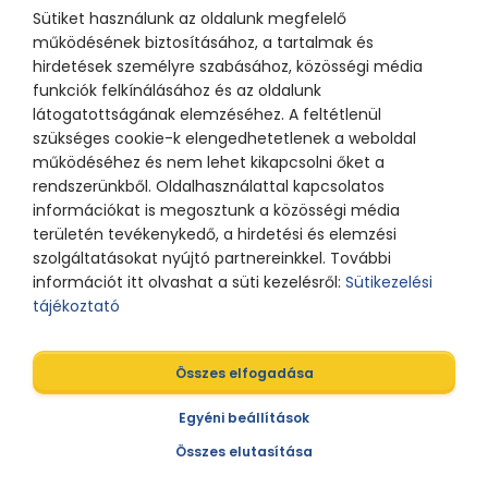
Tábor munkáját érdemes támogatni. A bátor gyereklelküket őrző
Sütiket használunk az oldalunk megfelelő
felnőtteknek pedig, hogy tudják, itt szükség van az ő
működésének biztosításához, a tartalmak és
segítségükre, kreativitásukra.”
hirdetések személyre szabásához, közösségi média
funkciók felkínálásához és az oldalunk
Köszönjük Évinek, hogy csatlakozott hozzánk, és izgatottan
látogatottságának elemzéséhez. A feltétlenül
várjuk a közös munkát!
szükséges cookie-k elengedhetetlenek a weboldal
működéséhez és nem lehet kikapcsolni őket a
rendszerünkből. Oldalhasználattal kapcsolatos
információkat is megosztunk a közösségi média
területén tevékenykedő, a hirdetési és elemzési
szolgáltatásokat nyújtó partnereinkkel. További
információt itt olvashat a süti kezelésről:
Sütikezelési
tájékoztató
Az összes adás Spotify-on
Összes elfogadása
Egyéni beállítások
Az összes adás Youtube-on
Összes elutasítása