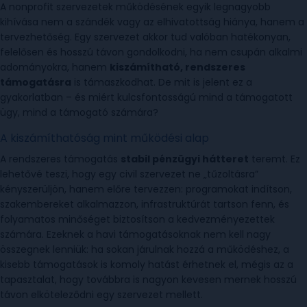
A nonprofit szervezetek működésének egyik legnagyobb
kihívása nem a szándék vagy az elhivatottság hiánya, hanem a
tervezhetőség. Egy szervezet akkor tud valóban hatékonyan,
felelősen és hosszú távon gondolkodni, ha nem csupán alkalmi
adományokra, hanem
kiszámítható, rendszeres
támogatásra
is támaszkodhat. De mit is jelent ez a
gyakorlatban – és miért kulcsfontosságú mind a támogatott
ügy, mind a támogató számára?
A kiszámíthatóság mint működési alap
A rendszeres támogatás
stabil pénzügyi hátteret
teremt. Ez
lehetővé teszi, hogy egy civil szervezet ne „tűzoltásra”
kényszerüljön, hanem előre tervezzen: programokat indítson,
szakembereket alkalmazzon, infrastruktúrát tartson fenn, és
folyamatos minőséget biztosítson a kedvezményezettek
számára. Ezeknek a havi támogatásoknak nem kell nagy
összegnek lenniük: ha sokan járulnak hozzá a működéshez, a
kisebb támogatások is komoly hatást érhetnek el, mégis az a
tapasztalat, hogy továbbra is nagyon kevesen mernek hosszú
távon elköteleződni egy szervezet mellett.