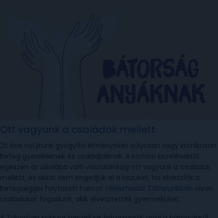
Ott vagyunk a családok mellett
25 éve nyújtunk gyógyító élményeket súlyosan vagy krónikusan
beteg gyerekeknek és családjaiknak. A kórházi kezelésektől
egészen az iskolába való visszatérésig ott vagyunk a családok
mellett, és akkor sem engedjük el a kezüket, ha elveszítik a
betegséggel folytatott harcot.
Lélekmadár Táborunkban
olyan
családokat fogadunk, akik elvesztették gyermeküket.
A Táborban sokszor beszélünk bátorságról: arról a bátorságról,