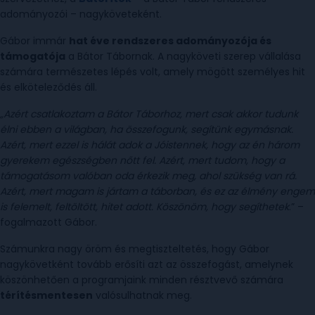
adományozói – nagyköveteként.
Gábor immár
hat éve rendszeres adományozója és
támogatója
a Bátor Tábornak. A nagyköveti szerep vállalása
számára természetes lépés volt, amely mögött személyes hit
és elköteleződés áll.
„Azért csatlakoztam a Bátor Táborhoz, mert csak akkor tudunk
élni ebben a világban, ha összefogunk, segítünk egymásnak.
Azért, mert ezzel is hálát adok a Jóistennek, hogy az én három
gyerekem egészségben nőtt fel. Azért, mert tudom, hogy a
támogatásom valóban oda érkezik meg, ahol szükség van rá.
Azért, mert magam is jártam a táborban, és ez az élmény engem
is felemelt, feltöltött, hitet adott. Köszönöm, hogy segíthetek
.” –
fogalmazott Gábor.
Számunkra nagy öröm és megtiszteltetés, hogy Gábor
nagykövetként tovább erősíti azt az összefogást, amelynek
köszönhetően a programjaink minden résztvevő számára
térítésmentesen
valósulhatnak meg.