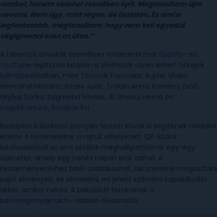
rombol, hanem valahol csendben épít. Megtanultam újra
nevetni. Nem úgy, mint régen, de őszintén. És ami a
legfontosabb, megtanultam, hogy nem kell egyedül
végigmenni ezen az úton.”
A táborozó anyukák személyes történetei már
Spotify
– és
YouTube
-lejátszási listákon is elérhetők olyan ismert hangok
tolmácsolásában, mint Törőcsik Franciska, Rujder Vivien,
Hermányi Mariann, Rezes Judit, Trokán Anna, Kemény Zsófi,
Gryllus Dorka, Zsigmond Emőke, Al Ghaoui Hesna és
nagykövetünk, Barabás Évi
.
Budapest különböző pontjain festett kövek is segítenek rátalálni
ezekre a történetekre: a rajtuk elhelyezett QR-kódok
beolvasásával az arra sétálók meghallgathatnak egy-egy
üzenetet, amely egy nehéz napon erőt adhat. A
kezdeményezéshez bárki csatlakozhat, aki szeretné megosztani
saját élményeit, és elmesélni, mi jelent számára kapaszkodót
akkor, amikor nehéz. A beküldött történetek a
batorsaganyaknak.hu
oldalon olvashatók.