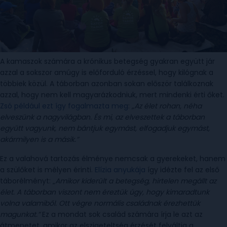
A kamaszok számára a krónikus betegség gyakran együtt jár
azzal a sokszor amúgy is előforduló érzéssel, hogy kilógnak a
többiek közül. A táborban azonban sokan először találkoznak
azzal, hogy nem kell magyarázkodniuk, mert mindenki érti őket.
Zsó például ezt így fogalmazta meg
:
„Az élet rohan, néha
elveszünk a nagyvilágban. És mi, az elveszettek a táborban
együtt vagyunk, nem bántjuk egymást, elfogadjuk egymást,
akármilyen is a másik.”
Ez a valahová tartozás élménye nemcsak a gyerekeket, hanem
a szülőket is mélyen érinti.
Elízia anyukája
így idézte fel az első
táborélményt: „
Amikor kiderült a betegség, hirtelen megállt az
élet. A táborban viszont nem éreztük úgy, hogy kimaradtunk
volna valamiből. Ott végre normális családnak érezhettük
magunkat.”
Ez a mondat sok család számára írja le azt az
átmenetet, amikor az elszigeteltség érzését felváltja a