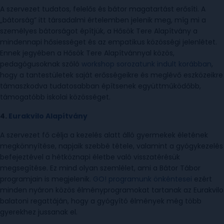
A szervezet tudatos, felelős és bátor magatartást erősíti. A
„bátorság” itt társadalmi értelemben jelenik meg, míg mi a
személyes bátorságot építjük, a Hősök Tere Alapítvány a
mindennapi hősiességet és az empatikus közösségi jelenlétet.
Ennek jegyében a Hősök Tere Alapítvánnyal közös,
pedagógusoknak szóló
workshop sorozatunk indult korábban
,
hogy a tantestületek saját erősségeikre és meglévő eszközeikre
támaszkodva tudatosabban építsenek együttműködőbb,
támogatóbb iskolai közösséget.
4.
Eurakvilo Alapítvány
A szervezet fő célja a kezelés alatt álló gyermekek életének
megkönnyítése, napjaik szebbé tétele, valamint a gyógykezelés
befejeztével a hétköznapi életbe való visszatérésük
megsegítése. Ez mind olyan szemlélet, ami a Bátor Tábor
programjain is megjelenik.
GO! programunk önkéntesei
ezért
minden nyáron közös élményprogramokat tartanak az Eurakvilo
balatoni regattáján, hogy a gyógyító élmények még több
gyerekhez jussanak el.