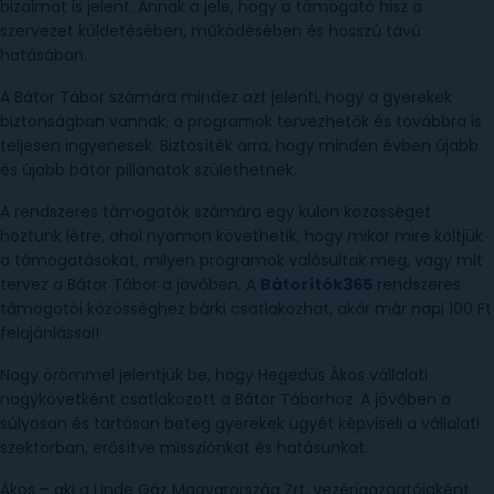
bizalmat is jelent. Annak a jele, hogy a támogató hisz a
szervezet küldetésében, működésében és hosszú távú
hatásában.
A Bátor Tábor számára mindez azt jelenti, hogy a gyerekek
biztonságban vannak, a programok tervezhetők és továbbra is
teljesen ingyenesek. Biztosíték arra, hogy minden évben újabb
és újabb bátor pillanatok születhetnek.
A rendszeres támogatók számára egy külön közösséget
hoztunk létre, ahol nyomon követhetik, hogy mikor mire költjük
a támogatásokat, milyen programok valósultak meg, vagy mit
tervez a Bátor Tábor a jövőben. A
Bátorítók365
rendszeres
támogatói közösséghez bárki csatlakozhat, akár már napi 100 Ft
felajánlással!
Nagy örömmel jelentjük be, hogy Hegedüs Ákos vállalati
nagykövetként csatlakozott a Bátor Táborhoz. A jövőben a
súlyosan és tartósan beteg gyerekek ügyét képviseli a vállalati
szektorban, erősítve missziónkat és hatásunkat.
Ákos – aki a Linde Gáz Magyarország Zrt. vezérigazgatójaként