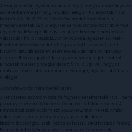
A magyarországi gyakorlatban azt látjuk, hogy az adományozás
sok esetben még mindig impulzív jellegű – ha egyáltalán sor
kerül rá. A
NIOK 2023-as felmérése
szerint hazánkban a
megkérdezettek 29%-a egyszer sem adományozott az elmúlt
egy évben, 16%-a pedig egyszer. A rendszeresen adakozók a
válaszadók 11%-át teszik ki. A motivációk is egészen sokfélék
lehetnek: személyes érintettség, az adott szervezet iránti
bizalom, aktuális közéleti események, valamint vallási vagy
értékrendbéli meggyőződés egyaránt szerepet játszhatnak.
Mindezek mellett a
megkérdezett 54%-a úgy véli
, hogy az
adakozás révén jobb embernek érzi magát, úgy érzi jobbá teszi
a világot.
Adományozás mint befektetés
A rendszeres adományozás felfogható befektetésként is – nem
pénzügyi hozammal, hanem társadalmi értékben mérve. A
nemzetközi szakirodalom ezt
social return
nek nevezi. Amikor
valaki havi szinten támogat egy ügyet, valójában
kiszámíthatóságba, stabilitásba és hosszú távú hatásba fektet.
Ez teszi lehetővé, hogy a civil szervezetek tervezzenek,