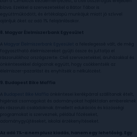
ban a Cimbiózis kezdeményezést, a civil összefogás erejében
bízva. Ezekkel a szervezetekkel a Bátor Tábor is
együttműködött, és értékalapú munkájuk miatt jó szívvel
ajánljuk őket az adó 1% felajánlásakor.
8. Magyar Élelmiszerbank Egyesület
A
Magyar Élelmiszerbank Egyesület
a feleslegessé vált, de még
fogyasztható élelmiszereket gyűjti össze és juttatja el
rászorulókhoz országszerte. Civil szervezetekkel, áruházakkal és
önkéntesekkel dolgoznak együtt, hogy csökkentsék az
élelmiszer-pazarlást és enyhítsék a nélkülözést.
9. Budapest Bike Maffia
A
Budapest Bike Maffia
önkéntesei kerékpárral szállítanak ételt,
higiéniai csomagokat és adományokat hajléktalan embereknek
és rászoruló családoknak. Emellett edukációs és közösségi
programokat is szerveznek, például főzéseket,
adománygyűjtéseket, iskolai érzékenyítéseket.
Az adó 1%-a nem plusz kiadás, hanem egy lehetőség. Egy