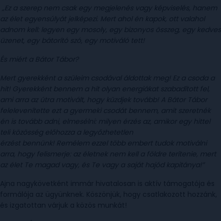
„Ez a szerep nem csak egy megjelenés vagy képviselés, hanem
az élet egyensúlyát jelképezi. Mert ahol én kapok, ott valahol
adnom kell: legyen egy mosoly, egy bizonyos összeg, egy kedves
üzenet, egy bátorító szó, egy motiváló tett!
És miért a Bátor Tábor?
Mert gyerekként a szüleim csodával áldottak meg! Ez a csoda a
hit! Gyerekként bennem a hit olyan energiákat szabadított fel,
ami arra az útra motivált, hogy küzdjek tovább! A Bátor Tábor
felelevenítette ezt a gyermeki csodát bennem, amit szeretnék
én is tovább adni, elmesélni: milyen érzés az, amikor egy hittel
teli közösség előhozza a legyőzhetetlen
érzést bennünk! Remélem ezzel több embert tudok motiválni
arra, hogy felismerje: az életnek nem kell a földre terítenie, mert
az élet Te magad vagy, és Te vagy a saját hajód kapitánya!”
Ajna nagykövetként immár hivatalosan is aktív támogatója és
formálója az ügyünknek. Köszönjük, hogy csatlakozott hozzánk,
és izgatottan várjuk a közös munkát!