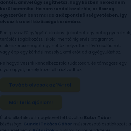
döntés, amivel úgy segíthetsz, hogy közben neked nem
kerül semmibe. Ha nem rendelkezel róla, az összeg
egyszerűen bent marad a központi költségvetésben, így
elveszik a civil közösségek számára.
Pedig ez az 1% gyógyító élményt jelenthet egy beteg gyereknek,
terápiás foglalkozást, iskolai mentálhigiénés programot,
élelmiszercsomagot egy nehéz helyzetben lévő családnak,
vagy épp egy kórházi mosolyt, ami erőt ad a gyógyuláshoz.
Ne hagyd veszni! Rendelkezz róla tudatosan, és támogass egy
olyan ügyet, amely közel áll a szívedhez.
Tovább olvasok az 1%-ról
Már fel is ajánlom!
Újabb elkötelezett nagykövettel bővült a
Bátor Tábor
közössége:
Gundel Takács Gábor
műsorvezető csatlakozott a
szervezethez, a
Bátorítók
– a Bátor Tábor rendszeres