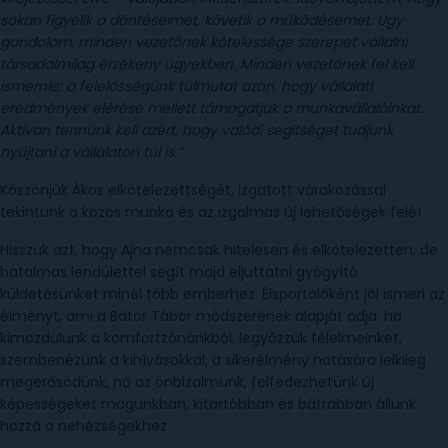
sokan figyelik a döntéseimet, követik a működésemet. Úgy
gondolom, minden vezetőnek kötelessége szerepet vállalni
társadalmilag érzékeny ügyekben. Minden vezetőnek fel kell
ismernie: a felelősségünk túlmutat azon, hogy vállalati
eredmények elérése mellett támogatjuk a munkavállalóinkat.
Aktívan tennünk kell azért, hogy valódi segítséget tudjunk
nyújtani a vállalaton túl is.”
Köszönjük Ákos elkötelezettségét, izgatott várakozással
tekintünk a közös munka és az izgalmas új lehetőségek felé!
Hisszük azt, hogy Ajna nemcsak hitelesen és elkötelezetten, de
hatalmas lendülettel segít majd eljuttatni gyógyító
küldetésünket minél több emberhez. Élsportolóként jól ismeri az
élményt, ami a Bátor Tábor módszerének alapját adja: ha
kimozdulunk a komfortzónánkból, legyőzzük félelmeinket,
szembenézünk a kihívásokkal, a sikerélmény hatására lelkileg
megerősödünk, nő az önbizalmunk, felfedezhetünk új
képességeket magunkban, kitartóbban és bátrabban állunk
hozzá a nehézségekhez.