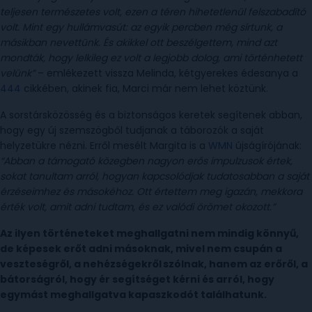
teljesen természetes volt, ezen a téren hihetetlenül felszabadító
volt. Mint egy hullámvasút: az egyik percben még sírtunk, a
másikban nevettünk. És akikkel ott beszélgettem, mind azt
mondták, hogy lelkileg ez volt a legjobb dolog, ami történhetett
velünk”
– emlékezett vissza Melinda, kétgyerekes édesanya a
444
cikkében, akinek fia, Marci már nem lehet köztünk.
A sorstársközösség és a biztonságos keretek segítenek abban,
hogy egy új szemszögből tudjanak a táborozók a saját
helyzetükre nézni. Erről mesélt Margita is a
WMN
újságírójának:
“Abban a támogató közegben nagyon erős impulzusok értek,
sokat tanultam arról, hogyan kapcsolódjak tudatosabban a saját
érzéseimhez és másokéhoz. Ott értettem meg igazán, mekkora
érték volt, amit adni tudtam, és ez valódi örömet okozott.”
Az ilyen történeteket meghallgatni nem mindig könnyű,
de képesek erőt adni másoknak, mivel nem csupán a
veszteségről, a nehézségekről szólnak, hanem az erőről, a
bátorságról, hogy ér segítséget kérni és arról, hogy
egymást meghallgatva kapaszkodót találhatunk.