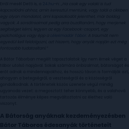
Erről mesél Detti is, a
24.hu
-n:
„Ha csak egy valaki is tud
kapcsolódni ahhoz, amin keresztül mentünk, vagy talál a cikkben
egy olyan mondatot, ami kapaszkodót jelenthet, már boldog
vagyok. A sorsátrsaimat pedig arra buzdítanám, hogy merjenek
segítséget kérni, legyen az egy Facebook-csoport, egy
pszichológus vagy épp a
Lélekmadár Tábor.
A traumát nem
egyedül kell feldolgozni, azt hiszem, hogy anyák napján ezt még
fontosabb tudatosítani.”
A Bátor Táborban megélt tapasztalatok így nem érnek véget a
tábor utolsó napjával. Sokak számára önbizalmat, bátorságot és
erőt adnak a mindennapokhoz, és hosszú távon is formálják azt,
ahogyan a betegségről, a veszteségről és a közösségről
gondolkodnak. A történetek közös üzenete végül mindig
ugyanoda vezet: a megosztott teher könnyebb, és a valahová
tartozás élménye képes megváltoztatni az élethez való
viszonyt.
A Bátorság anyáknak kezdeményezésben
Bátor Táboros édesanyák történeteit