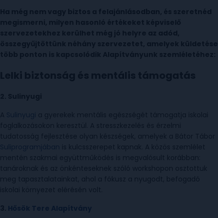
Ha még nem vagy biztos a felajánlásodban, és szeretnéd
megismerni, milyen hasonló értékeket képviselő
szervezetekhez kerülhet még jó helyre az adód,
összegyűjtöttünk néhány szervezetet, amelyek küldetése
több ponton is kapcsolódik Alapítványunk szemléletéhez:
Lelki biztonság és mentális támogatás
2.
Sulinyugi
A
Sulinyugi
a gyerekek mentális egészségét támogatja iskolai
foglalkozásokon keresztül. A stresszkezelés és érzelmi
tudatosság fejlesztése olyan készségek, amelyek a Bátor Tábor
Suliprogramjában
is kulcsszerepet kapnak. A közös szemlélet
mentén szakmai együttműködés is megvalósult korábban:
tanároknak és az önkénteseknek szóló workshopon osztottuk
meg tapasztalatainkat, ahol a fókusz a nyugodt, befogadó
iskolai környezet elérésén volt.
3.
Hősök Tere Alapítvány