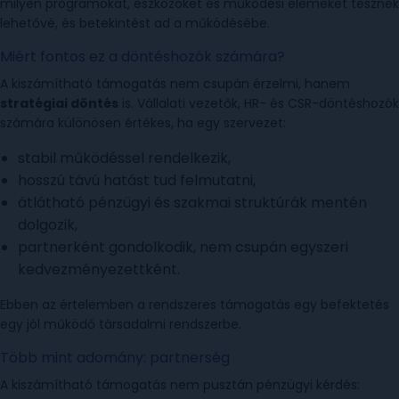
milyen programokat, eszközöket és működési elemeket tesznek
lehetővé, és betekintést ad a működésébe.
Miért fontos ez a döntéshozók számára?
A kiszámítható támogatás nem csupán érzelmi, hanem
stratégiai döntés
is. Vállalati vezetők, HR- és CSR-döntéshozók
számára különösen értékes, ha egy szervezet:
stabil működéssel rendelkezik,
hosszú távú hatást tud felmutatni,
átlátható pénzügyi és szakmai struktúrák mentén
dolgozik,
partnerként gondolkodik, nem csupán egyszeri
kedvezményezettként.
Ebben az értelemben a rendszeres támogatás egy befektetés
egy jól működő társadalmi rendszerbe.
Több mint adomány: partnerség
A kiszámítható támogatás nem pusztán pénzügyi kérdés: