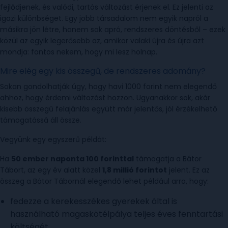
fejlődjenek, és valódi, tartós változást érjenek el. Ez jelenti az
igazi különbséget. Egy jobb társadalom nem egyik napról a
másikra jön létre, hanem sok apró, rendszeres döntésből – ezek
közül az egyik legerősebb az, amikor valaki újra és újra azt
mondja: fontos nekem, hogy mi lesz holnap.
Mire elég egy kis összegű, de rendszeres adomány?
Sokan gondolhatják úgy, hogy havi 1000 forint nem elegendő
ahhoz, hogy érdemi változást hozzon. Ugyanakkor sok, akár
kisebb összegű felajánlás együtt már jelentős, jól érzékelhető
támogatássá áll össze.
Vegyünk egy egyszerű példát:
Ha
50 ember naponta 100 forinttal
támogatja a Bátor
Tábort, az egy év alatt közel
1,8 millió forintot
jelent. Ez az
összeg a Bátor Tábornál elegendő lehet például arra, hogy:
fedezze a kerekesszékes gyerekek által is
használható magaskötélpálya teljes éves fenntartási
költségét,