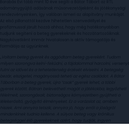
Barabás Évi több mint 10 éve segíti a Bátor Tábort az RTL
adománygyűjtő adásának műsorvezetőjeként és jótékonysági
rendezvényeinken, így valóban ismeri az alapítvány munkáját.
Az első pillanattól kezdve hihetetlen szenvedéllyel és
profizmussal járult hozzá ahhoz, hogy még hatékonyabban
tudjunk segíteni a beteg gyerekeknek és hozzátartozóiknak.
Nagykövetként immár hivatalosan is aktív támogatója és
formálója az ügyünknek.
„Voltam beteg gyerek és aggódtam beteg gyerekért. Tudom
milyen szorongva kelni-feküdni, a fájdalommal harcolni, versenyt
futni az idővel és a tehetetlenség érzését elviselni. A betegség
bezár, elszigetel, magányossá teheti az egész családot. A Bátor
Táborban a beteg gyerek, újra “csak” gyerek lehet, a többi
gyerek között. Bátran belevetheti magát a játékokba, legyőzheti
félelmeit, szorongásait, biztonságos környezetben gyűjtheti a
lélekerősítő, gyógyító élményeket. Ez a varázslat az, amiben
hiszek. Ami annyira tetszik, annyira jó, hogy erről a jóságról
mindenkinek tudnia kellene. A súlyos beteg vagy krónikus
betegséggel élő gyerekeknek azért, hogy tudják, ingyen
eljöhetnek ide. Az egészséges felnőtteknek, hogy tudják, a Bátor