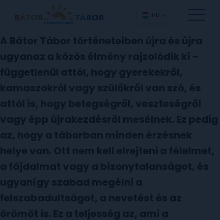
HU
A Bátor Tábor történeteiben újra és újra
ugyanaz a közös élmény rajzolódik ki –
függetlenül attól, hogy gyerekekről,
kamaszokról vagy szülőkről van szó, és
attól is, hogy betegségről, veszteségről
vagy épp újrakezdésről mesélnek. Ez pedig
az, hogy a táborban minden érzésnek
helye van. Ott nem kell elrejteni a félelmet,
a fájdalmat vagy a bizonytalanságot, és
ugyanígy szabad megélni a
felszabadultságot, a nevetést és az
örömöt is. Ez a teljesség az, ami a