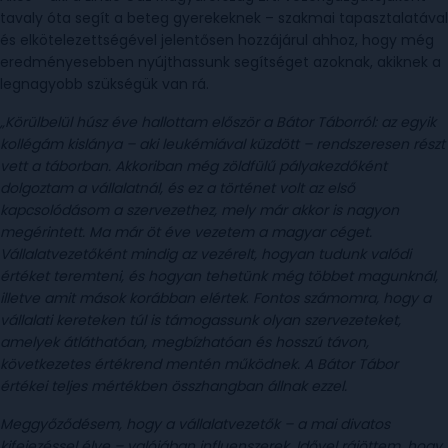
tavaly óta segít a beteg gyerekeknek – szakmai tapasztalatával
és elkötelezettségével jelentősen hozzájárul ahhoz, hogy még
eredményesebben nyújthassunk segítséget azoknak, akiknek a
legnagyobb szükségük van rá.
„Körülbelül húsz éve hallottam először a Bátor Táborról: az egyik
kollégám kislánya – aki leukémiával küzdött – rendszeresen részt
vett a táborban. Akkoriban még zöldfülű pályakezdőként
dolgoztam a vállalatnál, és ez a történet volt az első
kapcsolódásom a szervezethez, mely már akkor is nagyon
megérintett. Ma már öt éve vezetem a magyar céget.
Vállalatvezetőként mindig az vezérelt, hogyan
tudunk valódi
értéket teremteni, és hogyan tehetünk még többet magunknál,
illetve amit mások korábban elértek
.
Fontos számomra, hogy a
vállalati kereteken túl is támogassunk olyan szervezeteket,
amelyek átláthatóan, megbízhatóan és hosszú távon,
következetes értékrend mentén működnek. A Bátor Tábor
értékei teljes mértékben összhangban állnak ezzel.
Meggyőződésem, hogy a vállalatvezetők – a mai divatos
kifejezéssel élve – valójában influenszerek. Idővel rájöttem, hogy