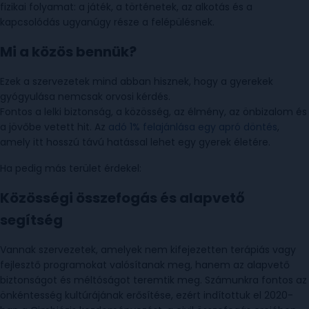
fizikai folyamat: a játék, a történetek, az alkotás és a
kapcsolódás ugyanúgy része a felépülésnek.
Mi a közös bennük?
Ezek a szervezetek mind abban hisznek, hogy a gyerekek
gyógyulása nemcsak orvosi kérdés.
Fontos a lelki biztonság, a közösség, az élmény, az önbizalom és
a jövőbe vetett hit. Az
adó 1% felajánlása egy apró döntés
,
amely itt hosszú távú hatással lehet egy gyerek életére.
Ha pedig más terület érdekel:
Közösségi összefogás és alapvető
segítség
Vannak szervezetek, amelyek nem kifejezetten terápiás vagy
fejlesztő programokat valósítanak meg, hanem az alapvető
biztonságot és méltóságot teremtik meg. Számunkra fontos az
önkéntesség kultúrájának erősítése, ezért indítottuk el 2020-