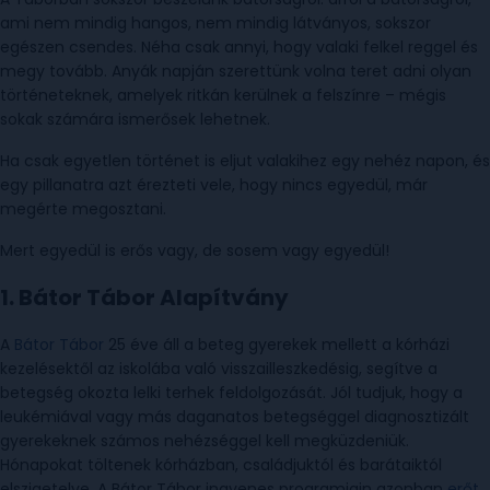
ami nem mindig hangos, nem mindig látványos, sokszor
egészen csendes. Néha csak annyi, hogy valaki felkel reggel és
megy tovább. Anyák napján szerettünk volna teret adni olyan
történeteknek, amelyek ritkán kerülnek a felszínre – mégis
sokak számára ismerősek lehetnek.
Ha csak egyetlen történet is eljut valakihez egy nehéz napon, és
egy pillanatra azt érezteti vele, hogy nincs egyedül, már
megérte megosztani.
Mert egyedül is erős vagy, de sosem vagy egyedül!
1. Bátor Tábor Alapítvány
A
Bátor Tábor
25 éve áll a beteg gyerekek mellett a kórházi
kezelésektől az iskolába való visszailleszkedésig, segítve a
betegség okozta lelki terhek feldolgozását. Jól tudjuk, hogy a
leukémiával vagy más daganatos betegséggel diagnosztizált
gyerekeknek számos nehézséggel kell megküzdeniük.
Hónapokat töltenek kórházban, családjuktól és barátaiktól
elszigetelve. A Bátor Tábor ingyenes programjain azonban
erőt