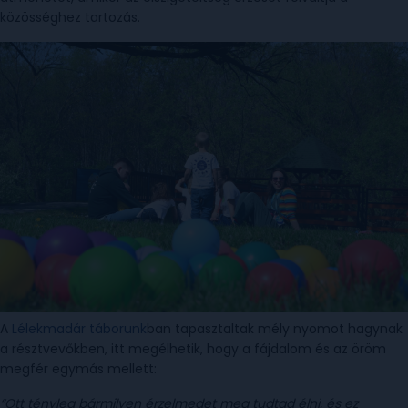
közösséghez tartozás.
A
Lélekmadár táborunk
ban tapasztaltak mély nyomot hagynak
a résztvevőkben, itt megélhetik, hogy a fájdalom és az öröm
megfér egymás mellett:
“Ott tényleg bármilyen érzelmedet meg tudtad élni, és ez