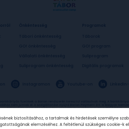
orról
Önkéntesség
Programok
k
Tábori önkéntesség
Táborok
k
GO! önkéntesség
GO! program
Vállalati önkéntesség
Suliprogram
ág
Suliprogram önkéntesség
Digitális programok
on
Instagramon
Youtube-on
LinkedIn
 bankkártyás fizetések a Barion rendszerén keresztül valósulnak meg. A bankkárty
edőhöz nem jutnak el. A szolgáltatást nyújtó Barion Payment Zrt. a Magyar Nemze
felügyelete alatt álló intézmény, engedélyének száma: H-EN-I-1064/2013.
sének biztosításához, a tartalmak és hirdetések személyre sza
togatottságának elemzéséhez. A feltétlenül szükséges cookie-k 