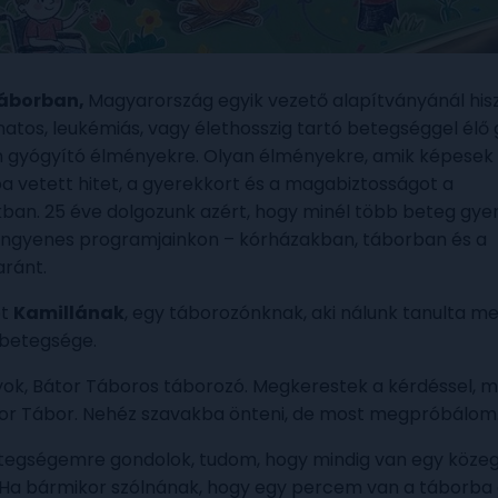
Táborban,
Magyarország egyik vezető alapítványánál his
atos, leukémiás, vagy élethosszig tartó betegséggel élő
 gyógyító élményekre. Olyan élményekre, amik képesek 
a vetett hitet, a gyerekkort és a magabiztosságot a
an. 25 éve dolgozunk azért, hogy minél több beteg gye
 ingyenes programjainkon – kórházakban, táborban és a
aránt.
ót
Kamillának
, egy táborozónknak, aki nálunk tanulta m
 betegsége.
yok, Bátor Táboros táborozó. Megkerestek a kérdéssel, mi
or Tábor. Nehéz szavakba önteni, de most megpróbálo
tegségemre gondolok, tudom, hogy mindig van egy közeg
Ha bármikor szólnának, hogy egy percem van a táborba é