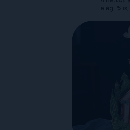
A hétközn
elég 1% is