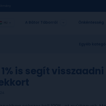
nítmény
A Bátor Táborról
Önkéntesség
HU
Egyéb kategó
1% is segít visszaadni
ekkort
24.