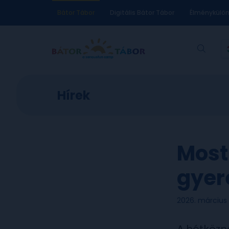
Bátor Tábor
Digitális Bátor Tábor
Élménykülö
Hírek
Most 
gyer
2026. március 