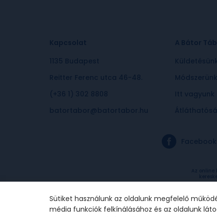
Kapcsolat
A Bátor Táb
1135 Budapest
Küldetésün
Reitter Ferenc utca 46-48.
Módszerün
(+36 1) 302 8808
Itt vagyunk
batortabor@batortabor.hu
Átláthatós
Facebook
Az online
keresk
Sütiket használunk az oldalunk megfelelő működé
média funkciók felkínálásához és az oldalunk lá