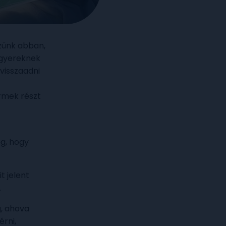
zünk abban,
 gyereknek
visszaadni
rmek részt
eg, hogy
t jelent
m.
, ahova
rni,