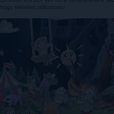
apokban sokszor kell 100%-ot nyújtanunk. Mo
, hogy életeket változtass!