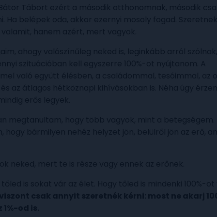
Bátor Tábort ezért a második otthonomnak, második csa
i. Ha belépek oda, akkor ezernyi mosoly fogad. Szeretnek
valamit, hanem azért, mert vagyok.
aim, ahogy valószínűleg neked is, leginkább arról szólnak
nnyi szituációban kell egyszerre 100%-ot nyújtanom. A
l való együtt élésben, a családommal, tesóimmal, az o
 és az átlagos hétköznapi kihívásokban is. Néha úgy érzem
mindig erős legyek.
an megtanultam, hogy több vagyok, mint a betegségem.
hogy bármilyen nehéz helyzet jön, belülről jön az erő, a
rok neked, mert te is része vagy ennek az erőnek.
őled is sokat vár az élet. Hogy tőled is mindenki 100%-ot
viszont csak annyit szeretnék kérni: most ne akarj 1
 1%-od is.