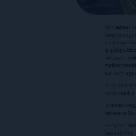
Mi a
Bátor 
hogy a dagan
szüksége van
a gyógyulásb
hétköznapokb
tudjon venni
sulikban egy
Átadjuk a sz
több, mint a
„Kamilla vag
nekem a Bát
Hogyha a be
hazavárnak. 