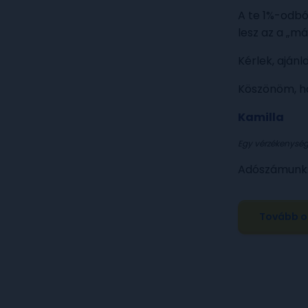
A te 1%-odbó
lesz az a „m
Kérlek, ajánl
Köszönöm, h
Kamilla
Egy vérzékenység
Adószámunk:
Tovább ol