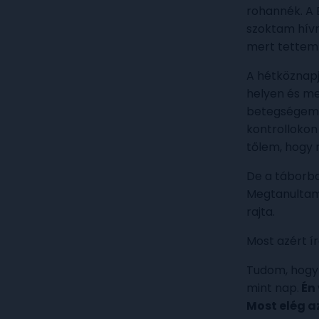
rohannék. A 
szoktam hívn
mert tettem 
A hétköznapj
helyen és me
betegségemme
kontrollokon
tőlem, hogy 
De a táborb
Megtanultam, 
rajta.
Most azért í
Tudom, hogy t
mint nap.
Én 
Most elég az