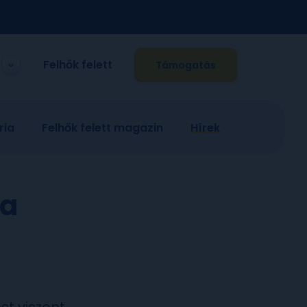
Felhők felett
Támogatás
ria
Felhők felett magazin
Hírek
 a