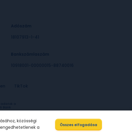
Adószám
18107913-1-41
Bankszámlaszám
10918001-00000015-88740016
-en
TikTok
a adatok a
ti Bank
básához, közösségi
Összes elfogadása
elengedhetetlenek a