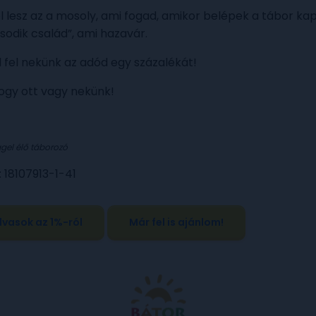
l lesz az a mosoly, ami fogad, amikor belépek a tábor ka
ásodik család”, ami hazavár.
d fel nekünk az adód egy százalékát!
ogy ott vagy nekünk!
gel élő táborozó
 18107913-1-41
vasok az 1%-ról
Már fel is ajánlom!