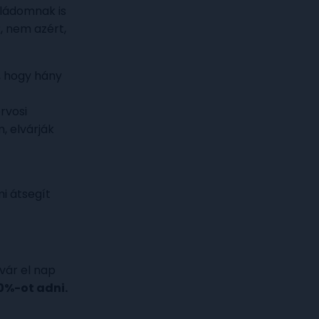
ládomnak is
, nem azért,
, hogy hány
rvosi
, elvárják
mi átsegít
 vár el nap
00%-ot adni.