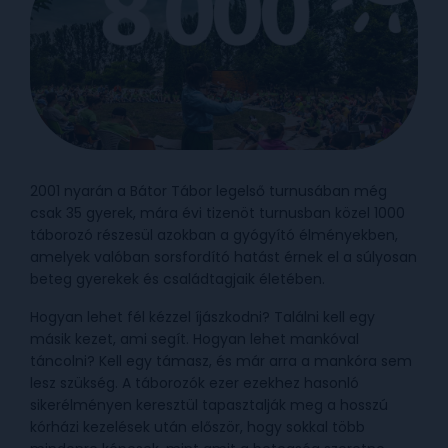
2001 nyarán a Bátor Tábor legelső turnusában még
csak 35 gyerek, mára évi tizenöt turnusban közel 1000
táborozó részesül azokban a gyógyító élményekben,
amelyek valóban sorsfordító hatást érnek el a súlyosan
beteg gyerekek és családtagjaik életében.
Hogyan lehet fél kézzel íjászkodni? Találni kell egy
másik kezet, ami segít. Hogyan lehet mankóval
táncolni? Kell egy támasz, és már arra a mankóra sem
lesz szükség. A táborozók ezer ezekhez hasonló
sikerélményen keresztül tapasztalják meg a hosszú
kórházi kezelések után először, hogy sokkal több