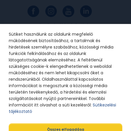
Az online bankkártyás fizetések a
Barion rendszerén keresztül
valósulnak meg. A bankkártya
Sütiket használunk az oldalunk megfelelő
adatok a kereskedőhöz nem jutnak
el. A szolgáltatást nyújtó Barion
működésének biztosításához, a tartalmak és
Payment Zrt. a Magyar Nemzeti
Bank felügyelete alatt álló
hirdetések személyre szabásához, közösségi média
intézmény, engedélyének száma:
funkciók felkínálásához és az oldalunk
H-EN-I-1064/2013.
látogatottságának elemzéséhez. A feltétlenül
szükséges cookie-k elengedhetetlenek a weboldal
működéséhez és nem lehet kikapcsolni őket a
© 2021 Bátor Tábor Alapítvány
rendszerünkből. Oldalhasználattal kapcsolatos
információkat is megosztunk a közösségi média
Adatkezelési tájékoztató
Sütikezelési beállítások
területén tevékenykedő, a hirdetési és elemzési
szolgáltatásokat nyújtó partnereinkkel. További
információt itt olvashat a süti kezelésről:
Sütikezelési
tájékoztató
Összes elfogadása