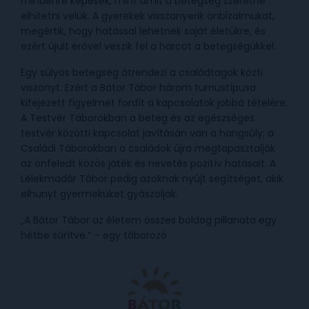
mindenre képesek, mint amit a betegség szeretne
elhitetni velük. A gyerekek visszanyerik önbizalmukat,
megértik, hogy hatással lehetnek saját életükre, és
ezért újult erővel veszik fel a harcot a betegségükkel.
Egy súlyos betegség átrendezi a családtagok közti
viszonyt. Ezért a Bátor Tábor három turnustípusa
kifejezett figyelmet fordít a kapcsolatok jobbá tételére.
A Testvér Táborokban a beteg és az egészséges
testvér közötti kapcsolat javításán van a hangsúly; a
Családi Táborokban a családok újra megtapasztalják
az önfeledt közös játék és nevetés pozitív hatásait. A
Lélekmadár Tábor pedig azoknak nyújt segítséget, akik
elhunyt gyermeküket gyászolják.
„A Bátor Tábor az életem összes boldog pillanata egy
hétbe sűrítve.” – egy táborozó