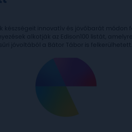
k készségeit innovatív és jövőbarát módon f
ezések alkotják az Edison100 listát, amelyr
űri jóvoltából a Bátor Tábor is felkerülhetett