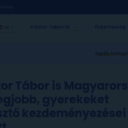
nítmény
A Bátor Táborról
Önkéntesség
HU
Egyéb kategó
tor Tábor is Magyaror
legjobb, gyerekeket
esztő kezdeményezései
tt