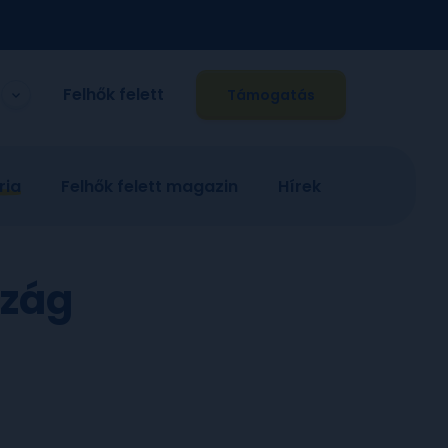
Felhők felett
Támogatás
ria
Felhők felett magazin
Hírek
szág