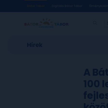
Bátor Tábor
Digitális Bátor Tábor
Élménykülö
Hírek
A Bá
100 
fejl
közö