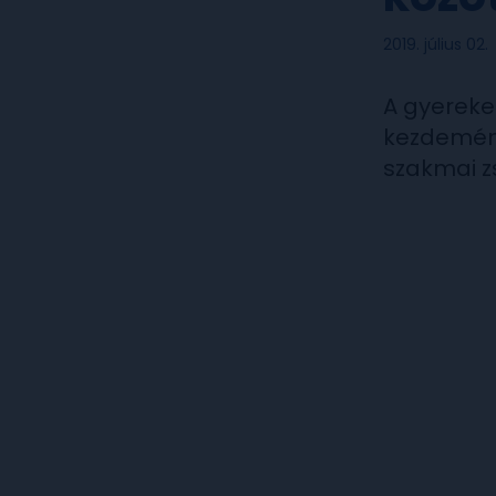
2019. július 02.
A gyereke
kezdemény
szakmai zs