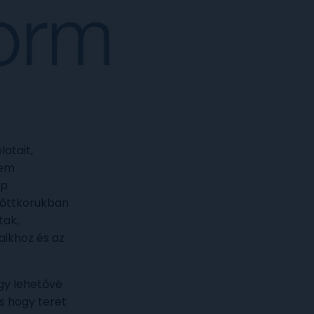
atait,
tem
mp
lnőttkorukban
tak,
aikhoz és az
gy lehetővé
s hogy teret