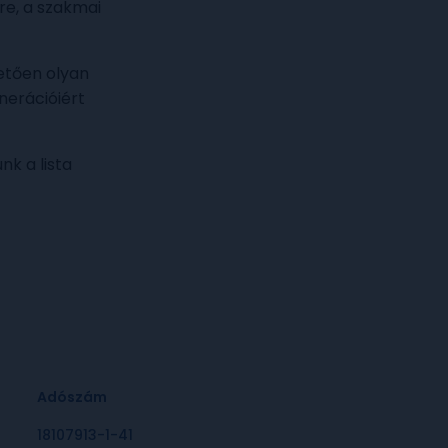
re, a szakmai
etően olyan
nerációiért
nk a lista
Adószám
18107913-1-41