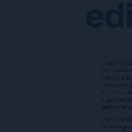
A Bátor Tábo
megküzdési s
felmérése is
Association 
is a tábori é
visszanyerté
életben felm
Köszönjük az
tették a gye