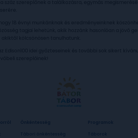
a száz szereplőnek a találkozásra, egymás megismerésé
serére.
 hogy 18 évnyi munkánknak és eredményeinknek köszönh
özösség tagjai lehetünk, akik hozzánk hasonlóan a jövő ge
 akiktől kölcsönösen tanulhatunk.
z Edison100 idei győzteseinek és további sok sikert kívánu
jövőbeli szereplőinek!
orról
Önkéntesség
Programok
k
Tábori önkéntesség
Táborok