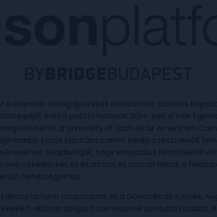
r a súlyosan beteg gyerekek önbizalmát, szociális kapcsol
tratégiáját érintő pozitív hatásait 2014-ben a Yale Egye
 megerősítette, a University of Utah és az Americam Ca
legfrissebb közös kutatása szerint pedig a résztvevők fe
lményeiknek tulajdonítják, hogy empatikus felnőttekké vál
k önértékelésüket és kitartóan és bátran állnak a feladat
erülő nehézségekhez.
 Edisonplatform csapatának és a Gondolkodó Körnek, ho
rekekért aktívan dolgozó szervezetek bemutatkozását, é