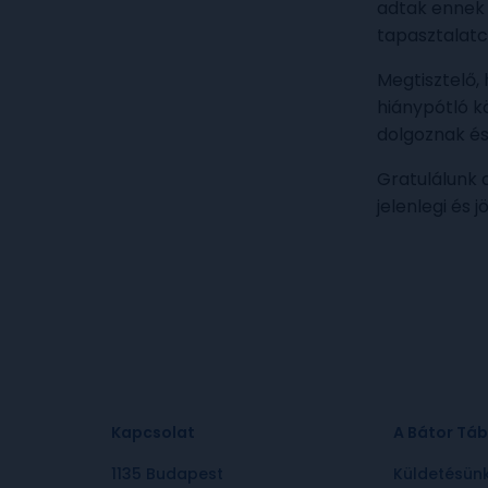
adtak ennek 
tapasztalatc
Megtisztelő,
hiánypótló k
dolgoznak és
Gratulálunk a
jelenlegi és 
Kapcsolat
A Bátor Táb
1135 Budapest
Küldetésün