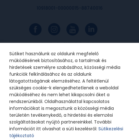
10918001-00000015-88740016
Az online bankkártyás fizetések a
Barion rendszerén keresztül
valósulnak meg. A bankkártya
Sütiket használunk az oldalunk megfelelő
adatok a kereskedőhöz nem jutnak
el. A szolgáltatást nyújtó Barion
működésének biztosításához, a tartalmak és
Payment Zrt. a Magyar Nemzeti
Bank felügyelete alatt álló
hirdetések személyre szabásához, közösségi média
intézmény, engedélyének száma:
funkciók felkínálásához és az oldalunk
H-EN-I-1064/2013.
látogatottságának elemzéséhez. A feltétlenül
szükséges cookie-k elengedhetetlenek a weboldal
működéséhez és nem lehet kikapcsolni őket a
© 2021 Bátor Tábor Alapítvány
rendszerünkből. Oldalhasználattal kapcsolatos
információkat is megosztunk a közösségi média
Adatkezelési tájékoztató
Sütikezelési beállítások
területén tevékenykedő, a hirdetési és elemzési
szolgáltatásokat nyújtó partnereinkkel. További
információt itt olvashat a süti kezelésről:
Sütikezelési
tájékoztató