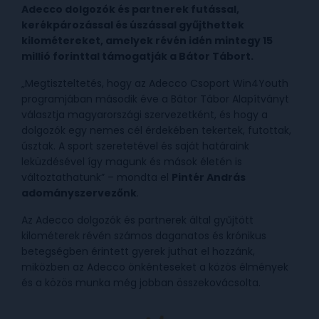
Adecco dolgozók és partnerek futással,
kerékpározással és úszással gyűjthettek
kilométereket, amelyek révén idén mintegy 15
millió forinttal támogatják a Bátor Tábort.
„Megtiszteltetés, hogy az Adecco Csoport Win4Youth
programjában második éve a Bátor Tábor Alapítványt
választja magyarországi szervezetként, és hogy a
dolgozók egy nemes cél érdekében tekertek, futottak,
úsztak. A sport szeretetével és saját határaink
leküzdésével így magunk és mások életén is
változtathatunk” – mondta el
Pintér András
adományszervezőnk
.
Az Adecco dolgozók és partnerek által gyűjtött
kilométerek révén számos daganatos és krónikus
betegségben érintett gyerek juthat el hozzánk,
miközben az Adecco önkénteseket a közös élmények
és a közös munka még jobban összekovácsolta.