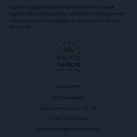
A jótékonysági kampány képviselője hazánk egyik
legjobb ultramaratonistája, Lubics Szilvi, aki elképesztő
teljesítményével támogatja az őszi Családi Táborok
létrejöttét.
Kapcsolat
1135 Budapest
Reitter Ferenc utca 46-48.
(+36 1) 302 8808
batortabor@batortabor.hu