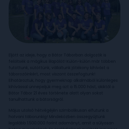
Eljött az ideje, hogy a Bátor Táborban dolgozók is
felöltsék a mágikus lilapólót! Külön-külön már többen
futottunk, sütöttünk, vállaltunk jótékony kihívást a
táborozóinkért, most viszont összefogtunk!
Elhatároztuk, hogy gyermeknap alkalmából különleges
kihívással ünnepeljük meg azt a 15.000 hőst, akiktől a
Bátor Tábor 21 éves története alatt olyan sokat
tanulhattunk a bátorságról.
Május utolsó hétvégéjén szimbolikusan elfutunk a
hatvani táborunkig! Mindeközben összegyűjtünk
legalább 1.500.000 forint adományt, amit a súlyosan