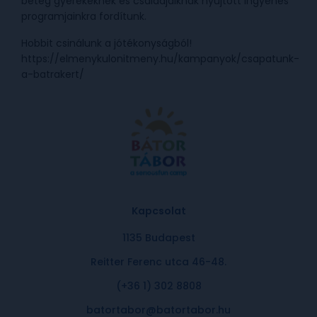
beteg gyerekeknek és családjaiknak nyújtott ingyenes
programjainkra fordítunk.
Hobbit csinálunk a jótékonyságból!
https://elmenykulonitmeny.hu/kampanyok/csapatunk-
a-batrakert/
Kapcsolat
1135 Budapest
Reitter Ferenc utca 46-48.
(+36 1) 302 8808
batortabor@batortabor.hu