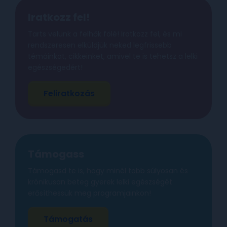
Iratkozz fel!
Tarts velünk a felhők fölé! Iratkozz fel, és mi
rendszeresen elküldjük neked legfrissebb
témáinkat, cikkeinket, amivel te is tehetsz a lelki
egészségedért!
Feliratkozás
Támogass
Támogasd te is, hogy minél több súlyosan és
krónikusan beteg gyerek lelki egészségét
erősíthessük meg programjainkon!
Támogatás