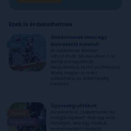
Ezek is érdekelhetnek
Önkéntesnek lenni egy
életreszóló kaland!
Lélek
Az önkéntesek életeket
változtatnak. Mindeközben ő az
életük is megváltozik.
Megtudhatod, te mit profitálhatsz
általa, hogyan és miért
erősödhetsz az önkéntesség
hatására.
Ügyességi játékok
Koncentráció, csapatmunka és
Gyerek
mozgás egyben? Akár egy esős
Kapcsolat
hétvégén, akár egy házibuli
levezetéseként: rövidebb