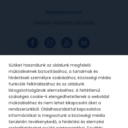
Bankszámlaszám
10918001-00000015-88740016
Az online bankkártyás fizetések a
Barion rendszerén keresztül
valósulnak meg. A bankkártya
Sütiket használunk az oldalunk megfelelő
adatok a kereskedőhöz nem jutnak
el. A szolgáltatást nyújtó Barion
működésének biztosításához, a tartalmak és
Payment Zrt. a Magyar Nemzeti
Bank felügyelete alatt álló
hirdetések személyre szabásához, közösségi média
intézmény, engedélyének száma:
funkciók felkínálásához és az oldalunk
H-EN-I-1064/2013.
látogatottságának elemzéséhez. A feltétlenül
szükséges cookie-k elengedhetetlenek a weboldal
működéséhez és nem lehet kikapcsolni őket a
© 2021 Bátor Tábor Alapítvány
rendszerünkből. Oldalhasználattal kapcsolatos
információkat is megosztunk a közösségi média
Adatkezelési tájékoztató
Sütikezelési beállítások
területén tevékenykedő, a hirdetési és elemzési