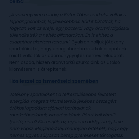
célba
„A versenyeken mindig a Bátor Tábor szurkolói voltak a
leghangosabbak, leglelkesebbek. Bárkit biztattak, ha
fogytán volt az ereje, egy pacsival vagy örömrivalgással
túllendítették a nehéz pillanatokon. Én is ehhez a
csapathoz akartam tartozni.
” Gyakran halljuk jótékony
sportolóinktól, hogy energiabomba szurkolócsapatunk
miatt vállalták az adománygyűjtés nemes feladatát.
Nem csoda, hiszen aranytorkú szurkolóink az utolsó
kilométeren is átrepítenek.
Hős leszel az ismerőseid szemében
Jótékony sportolóként a felkészülésedbe fektetett
energiád, megtett kilométereid jelképes összegért
örökbefogadásra ajánlod barátaidnak,
munkatársaidnak, ismerőseidnek. Pénzt kell kérni?
Ijesztő, nem? Elismerjük, az, egészen addig, amíg bele
nem vágsz. Meglepődnél, mennyien értékelik, hogy egy
nemes ügyet, súlyosan beteg gyerekeket támogatsz.