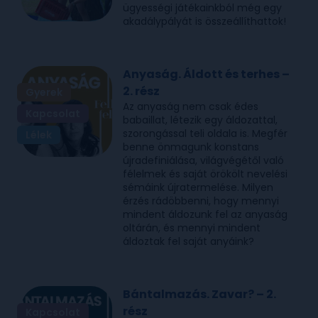
ügyességi játékainkból még egy
akadálypályát is összeállíthattok!
Anyaság. Áldott és terhes –
2. rész
Gyerek
Az anyaság nem csak édes
Kapcsolat
babaillat, létezik egy áldozattal,
szorongással teli oldala is. Megfér
Lélek
benne önmagunk konstans
újradefiniálása, világvégétől való
félelmek és saját örökölt nevelési
sémáink újratermelése. Milyen
érzés rádöbbenni, hogy mennyi
mindent áldozunk fel az anyaság
oltárán, és mennyi mindent
áldoztak fel saját anyáink?
Bántalmazás. Zavar? – 2.
rész
Kapcsolat