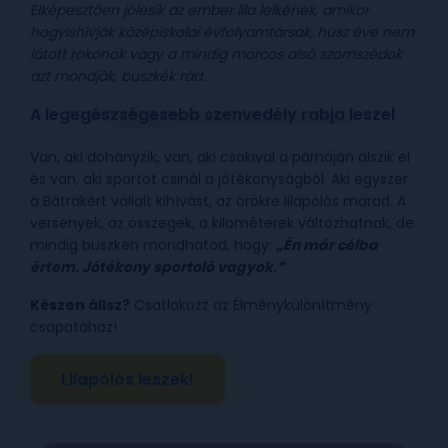
Elképesztően jólesik az ember lila lelkének, amikor
hogyishívják középiskolai évfolyamtársak, húsz éve nem
látott rokonok vagy a mindig morcos alsó szomszédok
azt mondják, büszkék rád.
A legegészségesebb szenvedély rabja leszel
Van, aki dohányzik, van, aki csokival a párnáján alszik el
és van, aki sportot csinál a jótékonyságból. Aki egyszer
a Bátrakért vállalt kihívást, az örökre lilapólós marad. A
versenyek, az összegek, a kilométerek változhatnak, de
mindig büszkén mondhatod, hogy:
„Én már célba
értem. Jótékony sportoló vagyok.”
Készen állsz?
Csatlakozz az Élménykülönítmény
csapatához!
Lilapólós leszek!