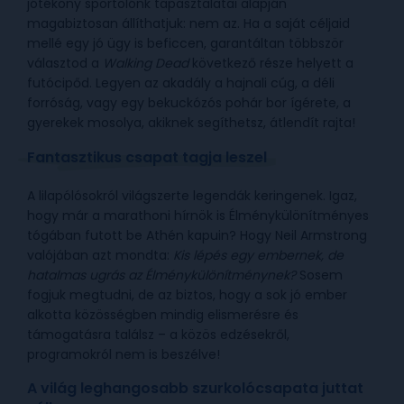
jótékony sportolónk tapasztalatai alapján
magabiztosan állíthatjuk: nem az. Ha a saját céljaid
mellé egy jó ügy is beficcen, garantáltan többször
választod a
Walking Dead
következő része helyett a
futócipőd. Legyen az akadály a hajnali cúg, a déli
forróság, vagy egy bekuckózós pohár bor ígérete, a
gyerekek mosolya, akiknek segíthetsz, átlendít rajta!
Fantasztikus csapat tagja leszel
A lilapólósokról világszerte legendák keringenek. Igaz,
hogy már a marathoni hírnök is Élménykülönítményes
tógában futott be Athén kapuin? Hogy Neil Armstrong
valójában azt mondta:
Kis lépés egy embernek, de
hatalmas ugrás az Élménykülönítménynek?
Sosem
fogjuk megtudni, de az biztos, hogy a sok jó ember
alkotta közösségben mindig elismerésre és
támogatásra találsz – a közös edzésekről,
programokról nem is beszélve!
A világ leghangosabb szurkolócsapata juttat