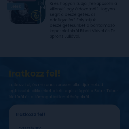
Ki és hogyan tudja „felkapcsolni a
Lélek
villanyt” egy áldozatnál? Hogyan
segít a beszélgetés, az
odafigyelés? Folytatjuk
beszélgetésünket a bántalmazó
kapcsolatokról Bihari Vikivel és Dr.
Spronz Júliával.
Iratkozz fel!
Iratkozz fel, és mi rendszeresen elküldjük neked
legfrissebb cikkeinket a lelki egészségről, a Bátor Tábor
életéről és a támogatási lehetőségekről.
Iratkozz fel!
VEZETÉKNÉV