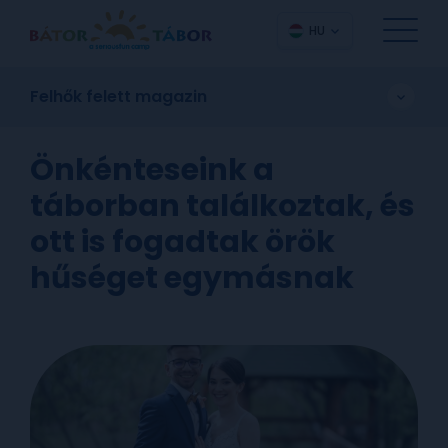
HU
Felhők felett magazin
Önkénteseink a
táborban találkoztak, és
ott is fogadtak örök
hűséget egymásnak