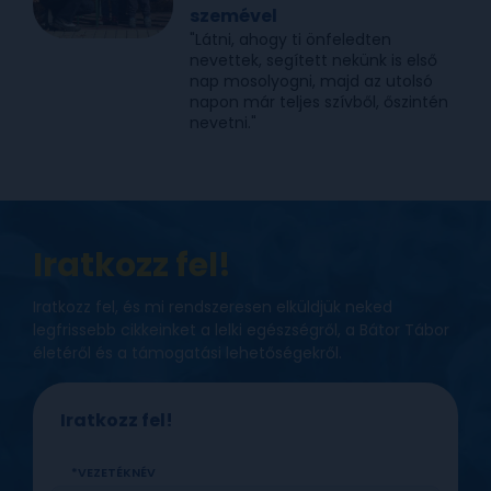
szemével
"Látni, ahogy ti önfeledten
nevettek, segített nekünk is első
nap mosolyogni, majd az utolsó
napon már teljes szívből, őszintén
nevetni."
Iratkozz fel!
Iratkozz fel, és mi rendszeresen elküldjük neked
legfrissebb cikkeinket a lelki egészségről, a Bátor Tábor
életéről és a támogatási lehetőségekről.
Iratkozz fel!
VEZETÉKNÉV