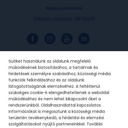
Bankszámlaszám
10918001-00000015-88740016
Az online bankkártyás fizetések a
Barion rendszerén keresztül
valósulnak meg. A bankkártya
Sütiket használunk az oldalunk megfelelő
adatok a kereskedőhöz nem jutnak
el. A szolgáltatást nyújtó Barion
működésének biztosításához, a tartalmak és
Payment Zrt. a Magyar Nemzeti
Bank felügyelete alatt álló
hirdetések személyre szabásához, közösségi média
intézmény, engedélyének száma:
funkciók felkínálásához és az oldalunk
H-EN-I-1064/2013.
látogatottságának elemzéséhez. A feltétlenül
szükséges cookie-k elengedhetetlenek a weboldal
működéséhez és nem lehet kikapcsolni őket a
© 2021 Bátor Tábor Alapítvány
rendszerünkből. Oldalhasználattal kapcsolatos
információkat is megosztunk a közösségi média
Adatkezelési tájékoztató
Sütikezelési beállítások
területén tevékenykedő, a hirdetési és elemzési
szolgáltatásokat nyújtó partnereinkkel. További