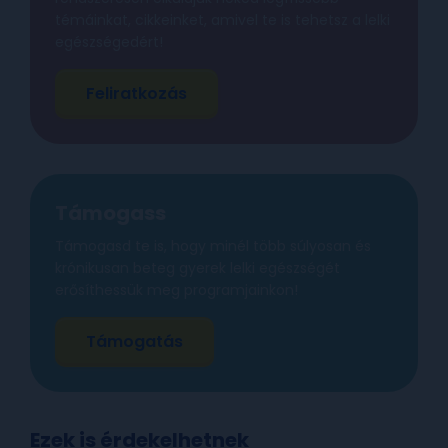
témáinkat, cikkeinket, amivel te is tehetsz a lelki
egészségedért!
Feliratkozás
Támogass
Támogasd te is, hogy minél több súlyosan és
krónikusan beteg gyerek lelki egészségét
erősíthessük meg programjainkon!
Támogatás
Ezek is érdekelhetnek