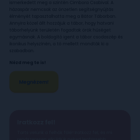
ismerkedett meg a szintén Cimbora Csabival. A
házaspár nemcsak az önzetlen segítségnyújtás
élményét tapasztalhatta meg a Bátor Táborban.
Annyira közel állt hozzájuk a tábor, hogy hatvani
táborhelyünk területén fogadtak örök hűséget
egymásnak. A boldogító igent a tábor csodaszép és
ikonikus helyszínén, a tó mellett mondták ki a
szabadban.
Nézd meg te is!
Megnézem!
Iratkozz fel!
Tarts velünk a felhők fölé! Iratkozz fel, és mi
rendszeresen elküldjük neked legfrissebb