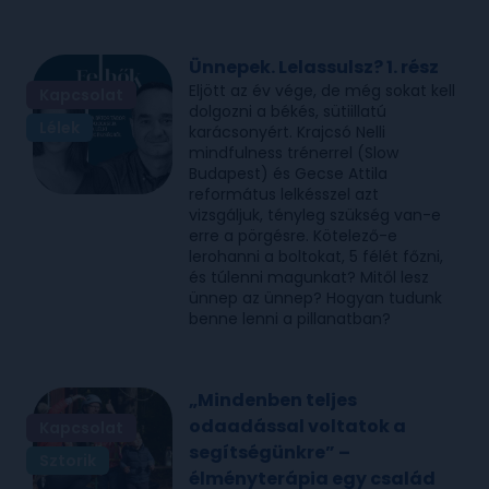
Ünnepek. Lelassulsz? 1. rész
Eljött az év vége, de még sokat kell
Kapcsolat
dolgozni a békés, sütiillatú
Lélek
karácsonyért. Krajcsó Nelli
mindfulness trénerrel (Slow
Budapest) és Gecse Attila
református lelkésszel azt
vizsgáljuk, tényleg szükség van-e
erre a pörgésre. Kötelező-e
lerohanni a boltokat, 5 félét főzni,
és túlenni magunkat? Mitől lesz
ünnep az ünnep? Hogyan tudunk
benne lenni a pillanatban?
„Mindenben teljes
odaadással voltatok a
Kapcsolat
segítségünkre” –
Sztorik
élményterápia egy család