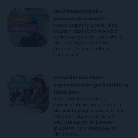
Ne cirkuszoljatok –
játsszatok cirkuszt!
Gyerek
Kisebb csapatnyi gyerek készül
Kapcsolat
hozzád? Húzd elő tarsolyodból
ezeket az egész délutánt kitöltő,
cirkuszi világba illeszkedő
játékokat, és garantált a jó
szórakozás!
Marci és Luca tesó-
kapcsolata megerősödött a
Sztorik
táborban
A két tesó, Marci és Luca
kapcsolata kicsit megszakadt a
Marci betegsége idején. A Testvér
Táborban végre újra sok időt
töltöttek együtt, és közösen
gyűjtötték be a lélekgyógyító
élményeket.