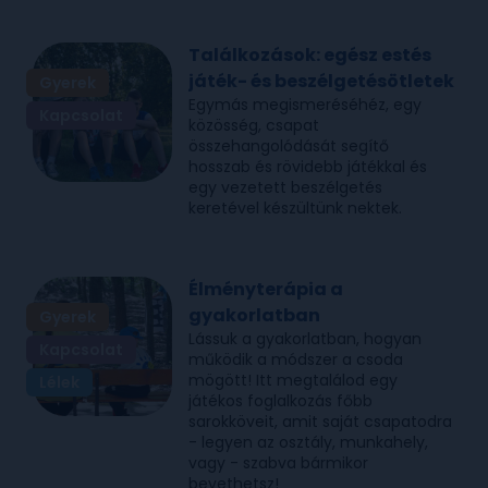
Találkozások: egész estés
játék- és beszélgetésötletek
Gyerek
Egymás megismeréséhéz, egy
Kapcsolat
közösség, csapat
összehangolódását segítő
hosszab és rövidebb játékkal és
egy vezetett beszélgetés
keretével készültünk nektek.
Élményterápia a
gyakorlatban
Gyerek
Lássuk a gyakorlatban, hogyan
Kapcsolat
működik a módszer a csoda
mögött! Itt megtalálod egy
Lélek
játékos foglalkozás főbb
sarokköveit, amit saját csapatodra
- legyen az osztály, munkahely,
vagy - szabva bármikor
bevethetsz!