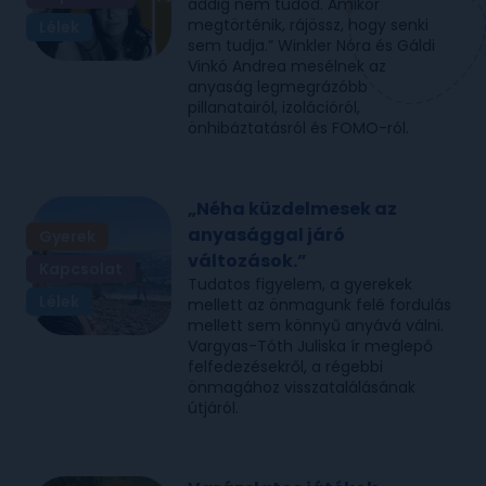
addig nem tudod. Amikor
megtörténik, rájössz, hogy senki
Lélek
sem tudja.” Winkler Nóra és ⁠Gáldi
Vinkó Andrea⁠ mesélnek az
anyaság legmegrázóbb
pillanatairól, izolációról,
önhibáztatásról és FOMO-ról.
„Néha küzdelmesek az
anyasággal járó
Gyerek
változások.”
Kapcsolat
Tudatos figyelem, a gyerekek
Lélek
mellett az önmagunk felé fordulás
mellett sem könnyű anyává válni.
Vargyas-Tóth Juliska ír meglepő
felfedezésekről, a régebbi
önmagához visszatalálásának
útjáról.