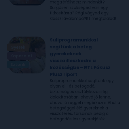
megtréfálhatsz mindenkit?
Sürgősen szükséged van egy
titkosírásra? Régi vágyad egy
klassz lávalámpa?Itt megtalálod!
Suliprogramunkkal
segítünk a beteg
Gyerek
gyerekeknek
Kapcsolat
visszailleszkedni a
Sztorik
közösségbe – RTL Fókusz
Plusz riport
Suliprogramunkkal segítünk egy
olyan el- és befogadó,
biztonságos osztályközösség
kialakításában, ahová jó lenne,
ahova jó reggel megérkezni. Ahol a
betegséggel élő gyereknek a
visszatérés, társainak pedig a
befogadás lesz gyerekjáték.