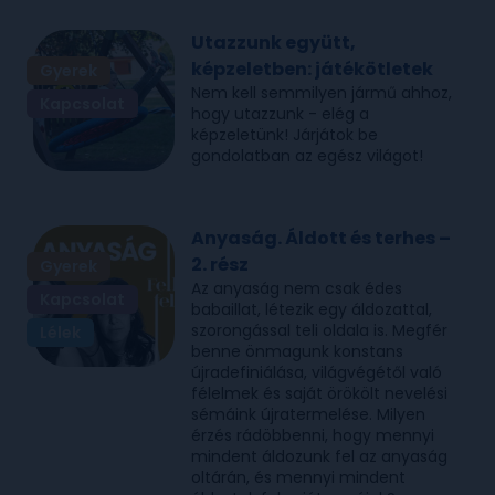
Utazzunk együtt,
képzeletben: játékötletek
Gyerek
Nem kell semmilyen jármű ahhoz,
Kapcsolat
hogy utazzunk - elég a
képzeletünk! Járjátok be
gondolatban az egész világot!
Anyaság. Áldott és terhes –
2. rész
Gyerek
Az anyaság nem csak édes
Kapcsolat
babaillat, létezik egy áldozattal,
szorongással teli oldala is. Megfér
Lélek
benne önmagunk konstans
újradefiniálása, világvégétől való
félelmek és saját örökölt nevelési
sémáink újratermelése. Milyen
érzés rádöbbenni, hogy mennyi
mindent áldozunk fel az anyaság
oltárán, és mennyi mindent