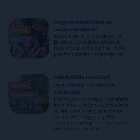
Hogyan készüljünk az
iskolakezdésre?
Gyerek
Készüljetek az új kalandokra, az
Lélek
iskolával kapcsolatos kérdések
megválaszolására a Bátor Tábor
pszichológusának segítségével!
Felkészülés a családi
nyaralásra – szakértői
Gyerek
tanácsok
Kapcsolat
Itt a régen várt családi nyaralások
ideje! Készülj és tervezz Paizs Dóra,
az Anyacsavar blog szerzőjének
tanácsaival, hogy a legtöbb
élményt és nyugalmat hozzátok ki
a régen várt utazásból!