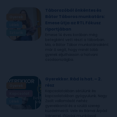
Táborozóból önkéntes és
Bátor Táboros munkatárs:
Gyerek
Emese útja az RTL Fókusz
Lélek
riportjában
Sztorik
Emese 14 éves korában még
betegként vett részt a táborban.
Ma, a Bátor Tábor munkatársaként
már ő segít, hogy minél több
gyerek eljuthasson a hatvani
csodaországba.
Gyerekkor. Rád is hat. – 2.
rész
Gyerek
Kapcsolatokban sérülünk és
Kapcsolat
kapcsolatokban gyógyulunk. Nagy
Zsolt vallomását nehéz
Lélek
gyerekkorról és a szülői szerep
küzdelmeiről. Vele és Bárnai Árpád
trénerrel, ifjúsági munkással