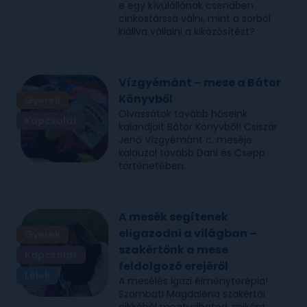
e egy kívülállónak csendben
cinkostárssá válni, mint a sorból
kiállva vállalni a kiközösítést?
Vízgyémánt – mese a Bátor
Könyvből
Gyerek
Olvassátok tovább hőseink
Kapcsolat
kalandjait Bátor Könyvből! Csiszár
Jenő Vízgyémánt c. meséje
kalauzol tovább Dani és Csepp
történetében.
A mesék segítenek
eligazodni a világban –
Gyerek
szakértőnk a mese
Kapcsolat
feldolgozó erejéről
Lélek
A mesélés igazi élményterépia!
Szombati Magdaléna szakértői