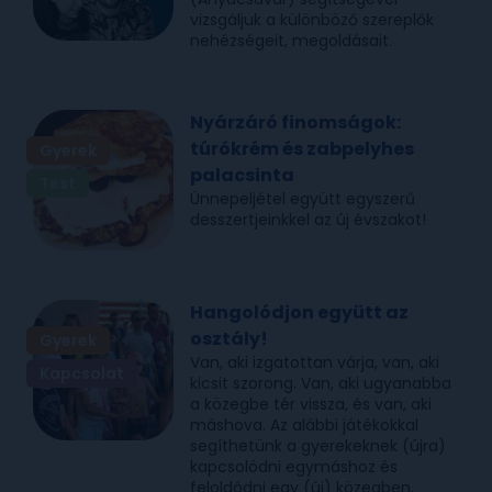
vizsgáljuk a különböző szereplők
nehézségeit, megoldásait.
Nyárzáró finomságok:
túrókrém és zabpelyhes
Gyerek
palacsinta
Test
Ünnepeljétel együtt egyszerű
desszertjeinkkel az új évszakot!
Hangolódjon együtt az
osztály!
Gyerek
Van, aki izgatottan várja, van, aki
Kapcsolat
kicsit szorong. Van, aki ugyanabba
a közegbe tér vissza, és van, aki
máshova. Az alábbi játékokkal
segíthetünk a gyerekeknek (újra)
kapcsolódni egymáshoz és
feloldódni egy (új) közegben.