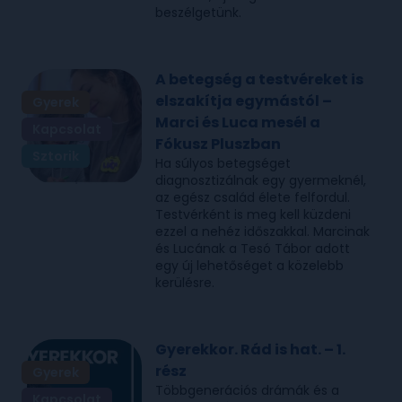
beszélgetünk.
A betegség a testvéreket is
elszakítja egymástól –
Gyerek
Marci és Luca mesél a
Kapcsolat
Fókusz Pluszban
Sztorik
Ha súlyos betegséget
diagnosztizálnak egy gyermeknél,
az egész család élete felfordul.
Testvérként is meg kell küzdeni
ezzel a nehéz időszakkal. Marcinak
és Lucának a Tesó Tábor adott
egy új lehetőséget a közelebb
kerülésre.
Gyerekkor. Rád is hat. – 1.
rész
Gyerek
Többgenerációs drámák és a
Kapcsolat