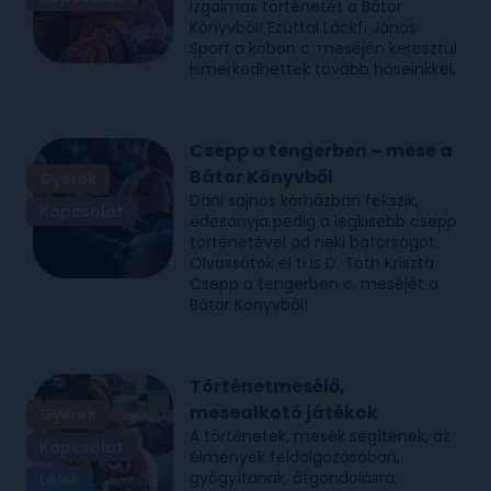
izgalmas történetét a Bátor
Könyvből! Ezúttal Lackfi János
Sport a köbön c. meséjén keresztül
ismerkedhettek tovább hőseinkkel.
Csepp a tengerben – mese a
Bátor Könyvből
Gyerek
Dani sajnos kórházban fekszik,
Kapcsolat
édesanyja pedig a legkisebb csepp
történetével ad neki bátorságot.
Olvassátok el ti is D. Tóth Kriszta
Csepp a tengerben c. meséjét a
Bátor Könyvből!
Történetmesélő,
mesealkotó játékok
Gyerek
A történetek, mesék segítenek, az
Kapcsolat
élmények feldolgozásában,
gyógyítanak, átgondolásra,
Lélek