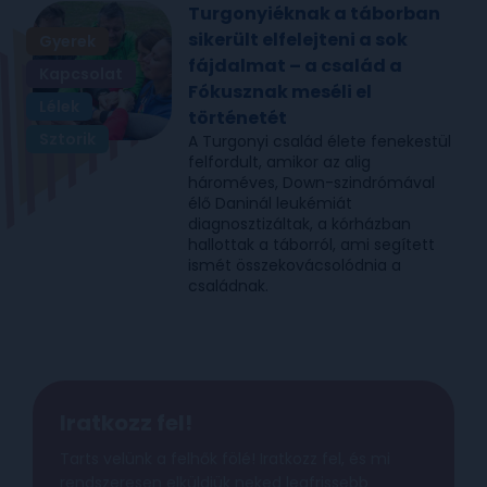
Turgonyiéknak a táborban
sikerült elfelejteni a sok
Gyerek
fájdalmat – a család a
Kapcsolat
Fókusznak meséli el
Lélek
történetét
Sztorik
A Turgonyi család élete fenekestül
felfordult, amikor az alig
hároméves, Down-szindrómával
élő Daninál leukémiát
diagnosztizáltak, a kórházban
hallottak a táborról, ami segített
ismét összekovácsolódnia a
családnak.
Iratkozz fel!
Tarts velünk a felhők fölé! Iratkozz fel, és mi
rendszeresen elküldjük neked legfrissebb