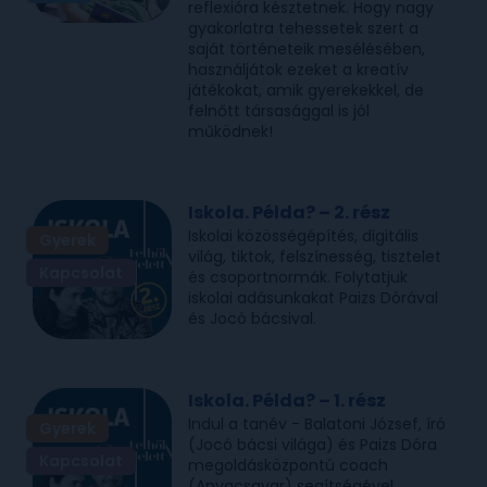
reflexióra késztetnek. Hogy nagy
gyakorlatra tehessetek szert a
saját történeteik mesélésében,
használjátok ezeket a kreatív
játékokat, amik gyerekekkel, de
felnőtt társasággal is jól
működnek!
Iskola. Példa? – 2. rész
Iskolai közösségépítés, digitális
Gyerek
világ, tiktok, felszínesség, tisztelet
Kapcsolat
és csoportnormák. Folytatjuk
iskolai adásunkakat Paizs Dórával
és Jocó bácsival.
Iskola. Példa? – 1. rész
Indul a tanév - Balatoni József, író
Gyerek
(Jocó bácsi világa) és Paizs Dóra
Kapcsolat
megoldásközpontú coach
(Anyacsavar) segítségével