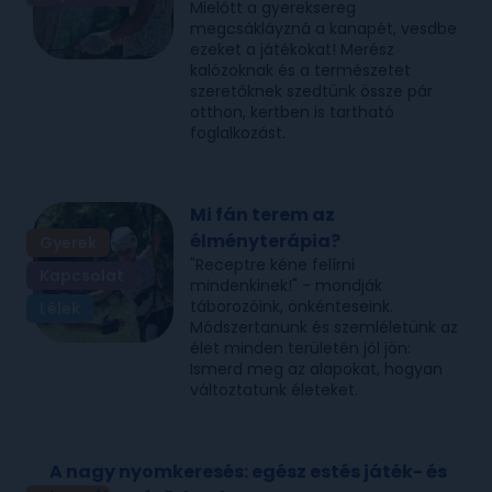
Mielőtt a gyereksereg
megcsákláyzná a kanapét, vesdbe
ezeket a játékokat! Merész
kalózoknak és a természetet
szeretőknek szedtünk össze pár
otthon, kertben is tartható
foglalkozást.
Mi fán terem az
élményterápia?
Gyerek
"Receptre kéne felírni
Kapcsolat
mindenkinek!" - mondják
táborozóink, önkénteseink.
Lélek
Módszertanunk és szemléletünk az
élet minden területén jól jön:
Ismerd meg az alapokat, hogyan
változtatunk életeket.
A nagy nyomkeresés: egész estés játék- és