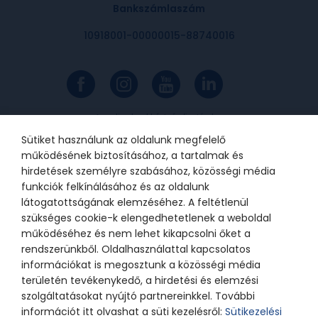
Bankszámlaszám
10918001-00000015-88740016
Az online bankkártyás fizetések a
Barion rendszerén keresztül
valósulnak meg. A bankkártya
Sütiket használunk az oldalunk megfelelő
adatok a kereskedőhöz nem jutnak
el. A szolgáltatást nyújtó Barion
működésének biztosításához, a tartalmak és
Payment Zrt. a Magyar Nemzeti
Bank felügyelete alatt álló
hirdetések személyre szabásához, közösségi média
intézmény, engedélyének száma:
funkciók felkínálásához és az oldalunk
H-EN-I-1064/2013.
látogatottságának elemzéséhez. A feltétlenül
szükséges cookie-k elengedhetetlenek a weboldal
működéséhez és nem lehet kikapcsolni őket a
© 2021 Bátor Tábor Alapítvány
rendszerünkből. Oldalhasználattal kapcsolatos
információkat is megosztunk a közösségi média
Adatkezelési tájékoztató
Sütikezelési beállítások
területén tevékenykedő, a hirdetési és elemzési
szolgáltatásokat nyújtó partnereinkkel. További
információt itt olvashat a süti kezelésről:
Sütikezelési