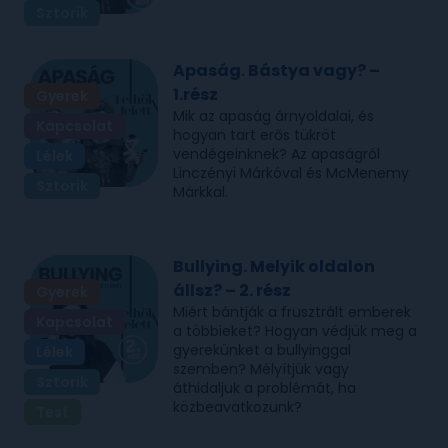
Sztorik
Apaság. Bástya vagy? –
1.rész
Gyerek
Mik az apaság árnyoldalai, és
Kapcsolat
hogyan tart erős tükröt
vendégeinknek? Az apaságról
Lélek
Linczényi Márkóval és McMenemy
Sztorik
Márkkal.
Bullying. Melyik oldalon
állsz? – 2. rész
Gyerek
Miért bántják a frusztrált emberek
Kapcsolat
a többieket? Hogyan védjük meg a
gyerekünket a bullyinggal
Lélek
szemben? Mélyítjük vagy
Sztorik
áthidaljuk a problémát, ha
közbeavatkozunk?
Test