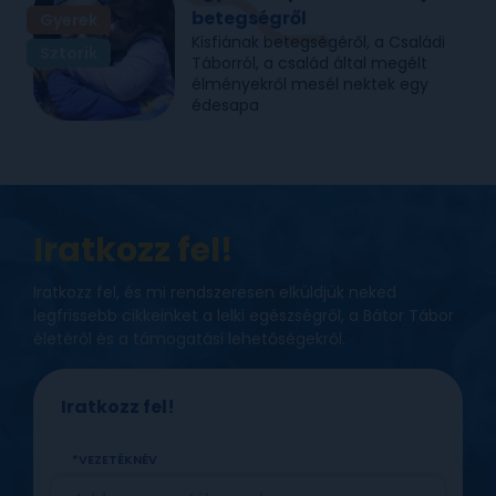
betegségről
Gyerek
Kisfiának betegségéről, a Családi
Sztorik
Táborról, a család által megélt
élményekről mesél nektek egy
édesapa
Iratkozz fel!
Iratkozz fel, és mi rendszeresen elküldjük neked
legfrissebb cikkeinket a lelki egészségről, a Bátor Tábor
életéről és a támogatási lehetőségekről.
Iratkozz fel!
VEZETÉKNÉV