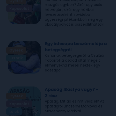
Gyerek
mozgás egyben? Akár egy esős
Kapcsolat
hétvégén, akár egy házibuli
levezetéseként: rövidebb
ügyességi játékainkból még egy
akadálypályát is összeállíthattok!
Egy édesapa beszámolója a
betegségről
Gyerek
Kisfiának betegségéről, a Családi
Sztorik
Táborról, a család által megélt
élményekről mesél nektek egy
édesapa
Apaság. Bástya vagy? –
2.rész
Gyerek
Apaság. Mit ad és mit vesz el? Az
Kapcsolat
apaságról Linczényi Márkóval és
McMenemy Márkkal.
Lélek