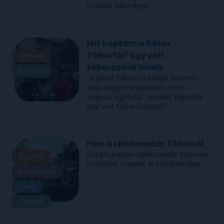
Családi Táborban.
Mit kaptam a Bátor
Tábortól? Egy volt
Gyerek
táborozónk levele
Sztorik
"A Bátor Tábortól esélyt kaptam
arra, hogy meglássam: nem
vagyok egyedül." Levelet kaptunk
egy volt táborozónktól.
Film a Lélekmadár Táborról
Kisfilmünkben Lélekmadár Táboros
Gyerek
családok mesélik el történetüket.
Kapcsolat
Lélek
Sztorik