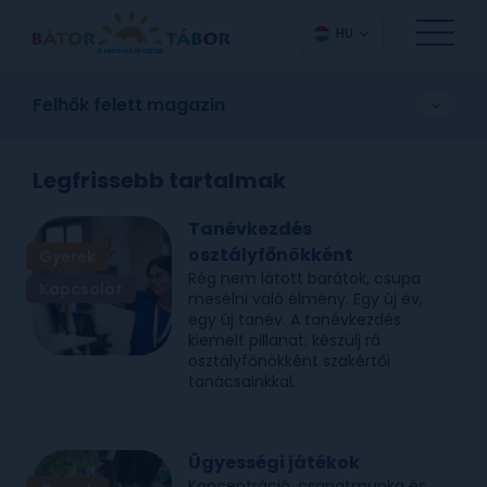
HU
Felhők felett magazin
Legfrissebb tartalmak
Tanévkezdés
osztályfőnökként
Gyerek
Rég nem látott barátok, csupa
Kapcsolat
mesélni való élmény. Egy új év,
egy új tanév. A tanévkezdés
kiemelt pillanat: készülj rá
osztályfőnökként szakértői
tanácsainkkal.
Ügyességi játékok
Koncentráció, csapatmunka és