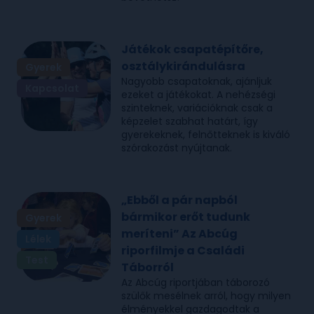
Játékok csapatépítőre,
osztálykirándulásra
Gyerek
Nagyobb csapatoknak, ajánljuk
Kapcsolat
ezeket a játékokat. A nehézségi
szinteknek, variációknak csak a
képzelet szabhat határt, így
gyerekeknek, felnőtteknek is kiváló
szórakozást nyújtanak.
„Ebből a pár napból
bármikor erőt tudunk
Gyerek
meríteni” Az Abcúg
Lélek
riporfilmje a Családi
Test
Táborról
Az Abcúg riportjában táborozó
szülők mesélnek arról, hogy milyen
élményekkel gazdagodtak a