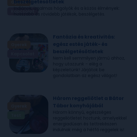
beszélgetésötletek
Gyerek
Indiánok, izgalmas hógolyók és a közös élmények:
Kapcsolat
hosszabb és rövidebb játékok, beszélgetés.
Fantázia és kreativitás:
egész estés játék- és
Gyerek
beszélgetésötletek
Kapcsolat
Nem kell semmilyen jármű ahhoz,
hogy utazzunk - elég a
képzeletünk! Járjátok be
gondolatban az egész világot!
Három reggeliötlet a Bátor
Tábor konyhájából
Gyerek
Három könnyű, egészséges
Test
reggeliötletet hoztunk, amelyekkel
energiadúsan és tettrekészen
indulnak még a hétfő reggelek is!