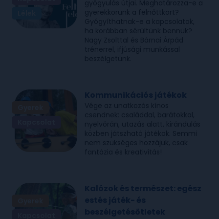
gyógyulás útjai. Meghatározza-e a
gyerekkorunk a felnőttkort?
Lélek
Gyógyíthatnak-e a kapcsolatok,
ha korábban sérültünk bennük?
Nagy Zsolttal és Bárnai Árpád
trénerrel, ifjúsági munkással
beszélgetünk.
Kommunikációs játékok
Vége az unatkozós kínos
Gyerek
csendnek: családdal, barátokkal,
Kapcsolat
nyelvórán, utazás alatt, kirándulás
közben játszható játékok. Semmi
nem szükséges hozzájuk, csak
fantázia és kreativitás!
Kalózok és természet: egész
estés játék- és
Gyerek
beszélgetésötletek
Kapcsolat