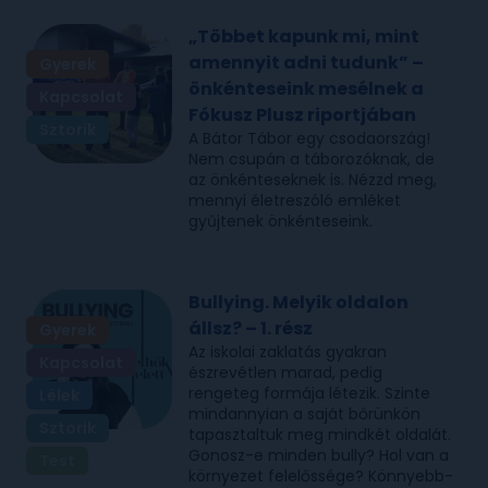
„Többet kapunk mi, mint
amennyit adni tudunk” –
Gyerek
önkénteseink mesélnek a
Kapcsolat
Fókusz Plusz riportjában
Sztorik
A Bátor Tábor egy csodaország!
Nem csupán a táborozóknak, de
az önkénteseknek is. Nézzd meg,
mennyi életreszóló emléket
gyűjtenek önkénteseink.
Bullying. Melyik oldalon
állsz? – 1. rész
Gyerek
Az iskolai zaklatás gyakran
Kapcsolat
észrevétlen marad, pedig
rengeteg formája létezik. Szinte
Lélek
mindannyian a saját bőrünkön
Sztorik
tapasztaltuk meg mindkét oldalát.
Gonosz-e minden bully? Hol van a
Test
környezet felelőssége? Könnyebb-