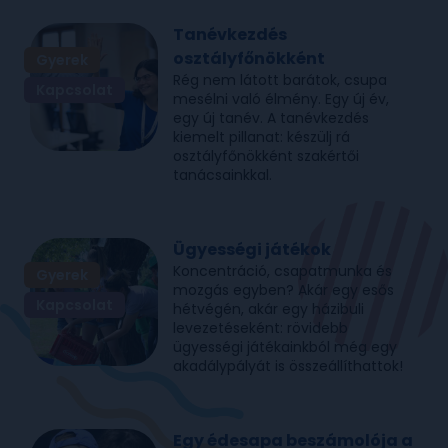
Tanévkezdés
osztályfőnökként
Gyerek
Rég nem látott barátok, csupa
Kapcsolat
mesélni való élmény. Egy új év,
egy új tanév. A tanévkezdés
kiemelt pillanat: készülj rá
osztályfőnökként szakértői
tanácsainkkal.
Ügyességi játékok
Koncentráció, csapatmunka és
Gyerek
mozgás egyben? Akár egy esős
Kapcsolat
hétvégén, akár egy házibuli
levezetéseként: rövidebb
ügyességi játékainkból még egy
akadálypályát is összeállíthattok!
Egy édesapa beszámolója a