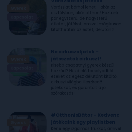
Varázslatos játékok
Varázslat bárhol lehet - akár az
Gyerek
osztályban, akár otthon! Hoztunk
Kapcsolat
pár egyszerű, de nagyszerű
ötletet, játékot, amivel mágikusan
kitölthetitek az estét, délutánt!
Ne cirkuszoljatok –
játsszatok cirkuszt!
Gyerek
Kisebb csapatnyi gyerek készül
Kapcsolat
hozzád? Húzd elő tarsolyodból
ezeket az egész délutánt kitöltő,
cirkuszi világba illeszkedő
játékokat, és garantált a jó
szórakozás!
#OtthonIsBátor – Kedvenc
játékaink egy playlistben
Gyerek
Kéne egy izgalmas trükköt, amivel