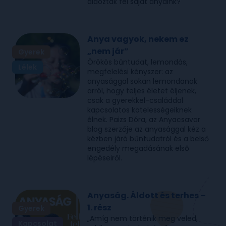
áldoztak fel saját anyáink?
Anya vagyok, nekem ez
„nem jár”
Gyerek
Örökös bűntudat, lemondás,
Lélek
megfelelési kényszer: az
anyasággal sokan lemondanak
arról, hogy teljes életet éljenek,
csak a gyerekkel-családdal
kapcsolatos kötelességeiknek
élnek. Paizs Dóra, az Anyacsavar
blog szerzője az anyasággal kéz a
kézben járó bűntudatról és a belső
engedély megadásának első
lépéseiről.
Anyaság. Áldott és terhes –
1. rész
Gyerek
„Amíg nem történik meg veled,
Kapcsolat