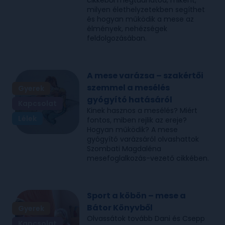
cikkéből megtudhatod, miként,
milyen élethelyzetekben segíthet
és hogyan működik a mese az
élmények, nehézségek
feldolgozásában.
A mese varázsa – szakértői
szemmel a mesélés
Gyerek
gyógyító hatásáról
Kapcsolat
Kinek hasznos a mesélés? Miért
Lélek
fontos, miben rejlik az ereje?
Hogyan működik? A mese
gyógyító varázsáról olvashattok
Szombati Magdaléna
mesefoglalkozás-vezető cikkében.
Sport a köbön – mese a
Bátor Könyvből
Gyerek
Olvassátok tovább Dani és Csepp
Kapcsolat