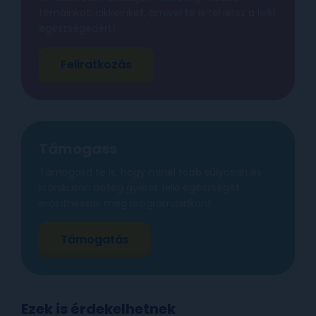
témáinkat, cikkeinket, amivel te is tehetsz a lelki
egészségedért!
Feliratkozás
Támogass
Támogasd te is, hogy minél több súlyosan és
krónikusan beteg gyerek lelki egészségét
erősíthessük meg programjainkon!
Támogatás
Ezek is érdekelhetnek