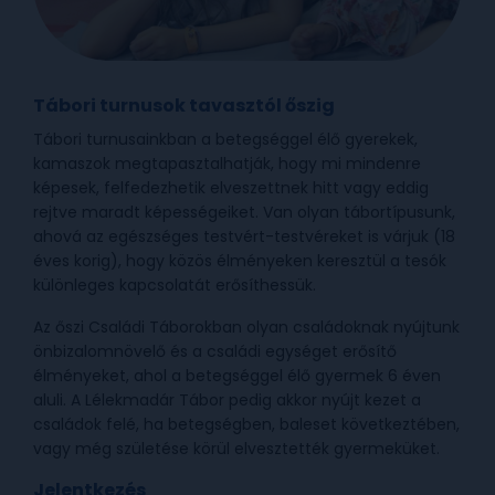
Tábori turnusok tavasztól őszig
Tábori turnusainkban a betegséggel élő gyerekek,
kamaszok megtapasztalhatják, hogy mi mindenre
képesek, felfedezhetik elveszettnek hitt vagy eddig
rejtve maradt képességeiket. Van olyan tábortípusunk,
ahová az egészséges testvért-testvéreket is várjuk (18
éves korig), hogy közös élményeken keresztül a tesók
különleges kapcsolatát erősíthessük.
Az őszi Családi Táborokban olyan családoknak nyújtunk
önbizalomnövelő és a családi egységet erősítő
élményeket, ahol a betegséggel élő gyermek 6 éven
aluli. A Lélekmadár Tábor pedig akkor nyújt kezet a
családok felé, ha betegségben, baleset következtében,
vagy még születése körül elvesztették gyermeküket.
Jelentkezés