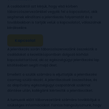
A családoktól azt kérjük, hogy első körben
táborozószervezőinkkel vegyék fel a kapcsolatot, akik
segítenek elindítani a jelentkezés folyamatát és a
továbbiakban is tartják velük a kapcsolatot, válaszolnak
kérdéseikre.
Kapcsolat
A jelentkezés során táborozószervezőink összekötik a
családokat a kezelőközpontban dolgozó kórházi
kapcsolattartóval, aki az egészségügyi jelentkezési lap
kitöltésében segíti majd őket.
Emellett a szülők számára is eljuttatják a jelentkezési
csomag szülői részét. A jelentkezések összesítése, és
az alapítvány egészségügyi csapatának szakmai
döntése után, kollégáink kiértesítik a jelentkezőket.
A turnusok előtt táborvezetőink számára továbbítjuk a
szükséges információkat. Fontos hangsúlyoznunk, hogy