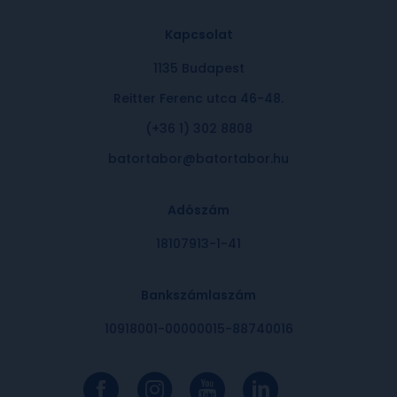
Kapcsolat
1135 Budapest
Reitter Ferenc utca 46-48.
(+36 1) 302 8808
batortabor@batortabor.hu
Adószám
18107913-1-41
Bankszámlaszám
10918001-00000015-88740016