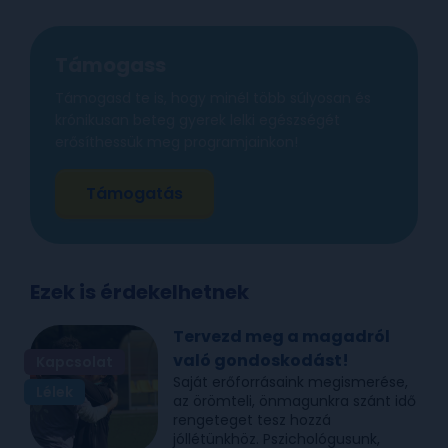
Támogass
Támogasd te is, hogy minél több súlyosan és
krónikusan beteg gyerek lelki egészségét
erősíthessük meg programjainkon!
Támogatás
Ezek is érdekelhetnek
Tervezd meg a magadról
való gondoskodást!
Kapcsolat
Saját erőforrásaink megismerése,
Lélek
az örömteli, önmagunkra szánt idő
rengeteget tesz hozzá
jóllétünkhöz. Pszichológusunk,