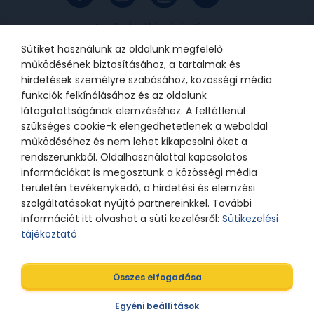
Az online bankkártyás fizetések a
Barion rendszerén keresztül
valósulnak meg. A bankkártya
Sütiket használunk az oldalunk megfelelő
adatok a kereskedőhöz nem jutnak
el. A szolgáltatást nyújtó Barion
működésének biztosításához, a tartalmak és
Payment Zrt. a Magyar Nemzeti
Bank felügyelete alatt álló
hirdetések személyre szabásához, közösségi média
intézmény, engedélyének száma:
funkciók felkínálásához és az oldalunk
H-EN-I-1064/2013.
látogatottságának elemzéséhez. A feltétlenül
szükséges cookie-k elengedhetetlenek a weboldal
működéséhez és nem lehet kikapcsolni őket a
© 2021 Bátor Tábor Alapítvány
rendszerünkből. Oldalhasználattal kapcsolatos
információkat is megosztunk a közösségi média
Adatkezelési tájékoztató
Sütikezelési beállítások
területén tevékenykedő, a hirdetési és elemzési
szolgáltatásokat nyújtó partnereinkkel. További
információt itt olvashat a süti kezelésről:
Sütikezelési
tájékoztató
Összes elfogadása
A weboldalt tervezte
Egyéni beállítások