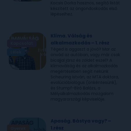
Kocsis Dorka hasznos, segítő listát
készített az öngondoskodás első
lépéseihez.
Klíma. Válság és
alkalmazkodás – 1. rész
Kapcsolat
Téged is aggaszt a jövő? Mar az
Lélek
önvád az autóban, vagy már csak
bicajjal jársz és zöldet eszel? A
klímaválság és az alkalmazkodás
megértésében segít nekünk
Scheuring István, az MTA doktora,
evolúcióbiológus (önkéntesünk),
és Stumpf-Bíró Balázs, a
Mélyalkalmazkodás mozgalom
magyarországi képviselője.
Apaság. Bástya vagy? –
1.rész
Gyerek