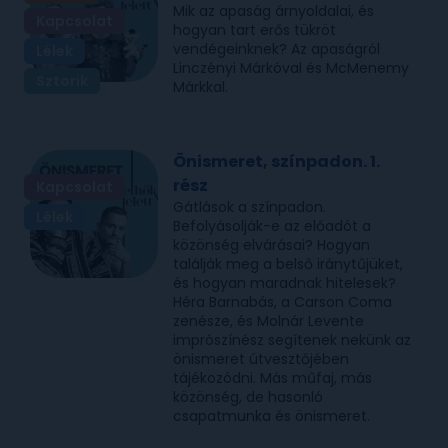
Mik az apaság árnyoldalai, és
Kapcsolat
hogyan tart erős tükröt
vendégeinknek? Az apaságról
Lélek
Linczényi Márkóval és McMenemy
Sztorik
Márkkal.
Önismeret, színpadon. 1.
rész
Kapcsolat
Gátlások a színpadon.
Lélek
Befolyásolják-e az előadót a
közönség elvárásai? Hogyan
találják meg a belső iránytűjüket,
és hogyan maradnak hitelesek?
Héra Barnabás, a Carson Coma
zenésze, és Molnár Levente
imprószínész segítenek nekünk az
önismeret útvesztőjében
tájékozódni. Más műfaj, más
közönség, de hasonló
csapatmunka és önismeret.