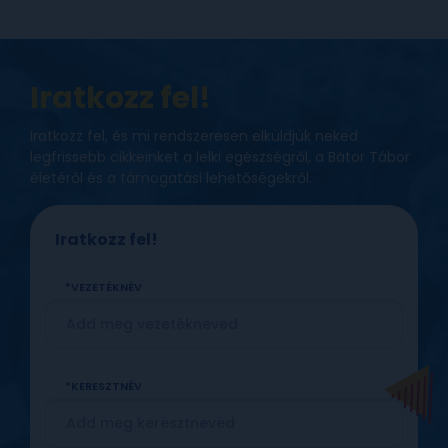
Iratkozz fel!
Iratkozz fel, és mi rendszeresen elküldjük neked
legfrissebb cikkeinket a lelki egészségről, a Bátor Tábor
életéről és a támogatási lehetőségekről.
Iratkozz fel!
VEZETÉKNÉV
KERESZTNÉV