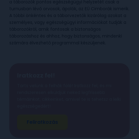
a táborozók pontos egészségügyi helyzetét csak a
turnusban lévő orvosok, ápolók, az EÜ Cimborák ismerik.
A többi önkéntes és a táborvezetők kizárólag azokat a
személyes, vagy egészségügyi információkat tudják a
táborozókról, amik fontosak a biztonságos
táborozáshoz és ahhoz, hogy biztonságos, mindenki
számára élvezhető programmal készüljenek.
Iratkozz fel!
Tarts velünk a felhők fölé! Iratkozz fel, és mi
rendszeresen elküldjük neked legfrissebb
témáinkat, cikkeinket, amivel te is tehetsz a lelki
egészségedért!
Feliratkozás