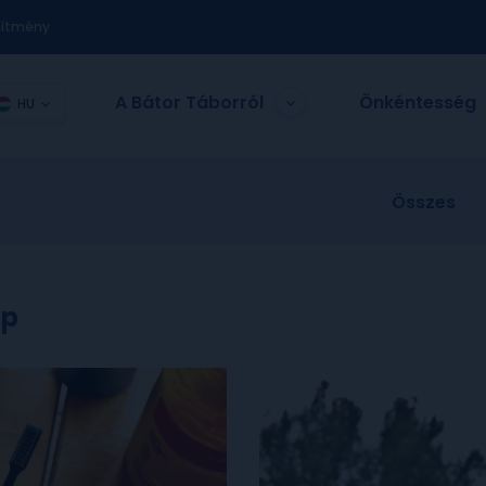
nítmény
A Bátor Táborról
Önkéntesség
HU
Összes
ap