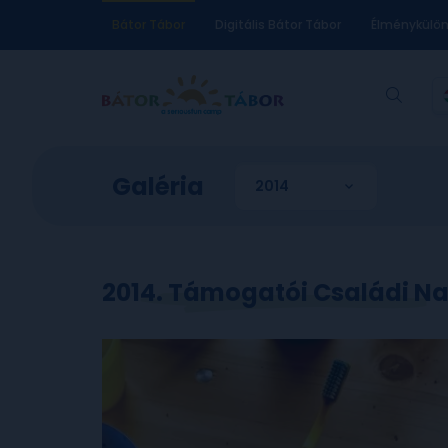
Bátor Tábor
Digitális Bátor Tábor
Élménykülö
Galéria
2014. Támogatói Családi N