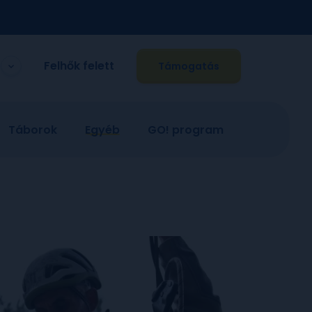
Felhők felett
Támogatás
Táborok
Egyéb
GO! program