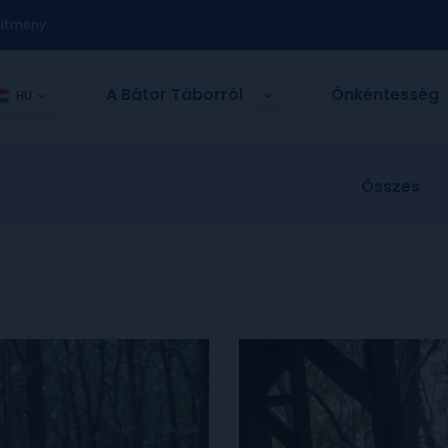
nítmény
A Bátor Táborról
Önkéntesség
HU
Összes