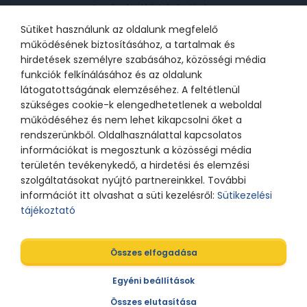
Az online bankkártyás fizetések a
Barion rendszerén keresztül
valósulnak meg. A bankkártya
Sütiket használunk az oldalunk megfelelő
adatok a kereskedőhöz nem jutnak
el. A szolgáltatást nyújtó Barion
működésének biztosításához, a tartalmak és
Payment Zrt. a Magyar Nemzeti
Bank felügyelete alatt álló
hirdetések személyre szabásához, közösségi média
intézmény, engedélyének száma:
funkciók felkínálásához és az oldalunk
H-EN-I-1064/2013.
látogatottságának elemzéséhez. A feltétlenül
szükséges cookie-k elengedhetetlenek a weboldal
működéséhez és nem lehet kikapcsolni őket a
© 2021 Bátor Tábor Alapítvány
rendszerünkből. Oldalhasználattal kapcsolatos
információkat is megosztunk a közösségi média
Adatkezelési tájékoztató
Sütikezelési beállítások
területén tevékenykedő, a hirdetési és elemzési
szolgáltatásokat nyújtó partnereinkkel. További
információt itt olvashat a süti kezelésről:
Sütikezelési
tájékoztató
Összes elfogadása
A weboldalt tervezte
Egyéni beállítások
Összes elutasítása