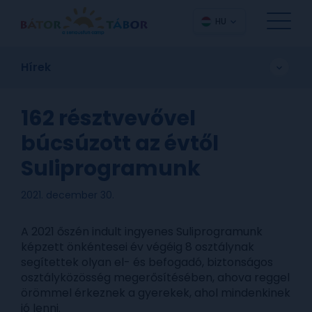
HU
Hírek
162 résztvevővel
búcsúzott az évtől
Suliprogramunk
2021. december 30.
A 2021 őszén indult ingyenes Suliprogramunk
képzett önkéntesei év végéig 8 osztálynak
segítettek olyan el- és befogadó, biztonságos
osztályközösség megerősítésében, ahova reggel
örömmel érkeznek a gyerekek, ahol mindenkinek
jó lenni.