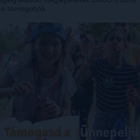
égéig eladott meglepetések árából a Bátor
 is támogatják.