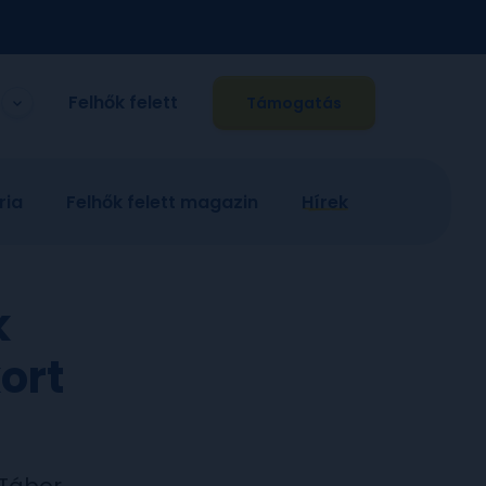
Felhők felett
Támogatás
ria
Felhők felett magazin
Hírek
k
ort