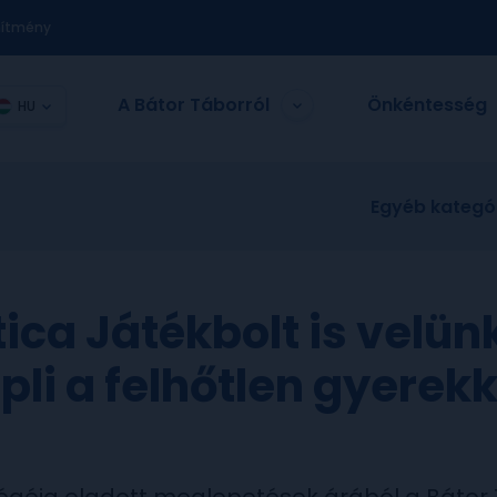
nítmény
A Bátor Táborról
Önkéntesség
HU
Egyéb kategó
ica Játékbolt is velün
li a felhőtlen gyerekk