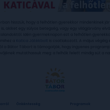
rban hisszük, hogy a felhőtlen gyerekkor mindenkinek jár
s, akiket egy súlyos betegség, vagy egy világjárvány elvá
 kalandoktól. Idén gyermeknapon ezt a felhőtlen gyerekko
amihez a
Katica Játékbolt
is csatlakozott. A május végéig 
ól a Bátor Tábort is támogatják, hogy ingyenes programja
vőjének mutathassuk meg: a felhők felett mindig süt a na
orról
Önkéntesség
Programok