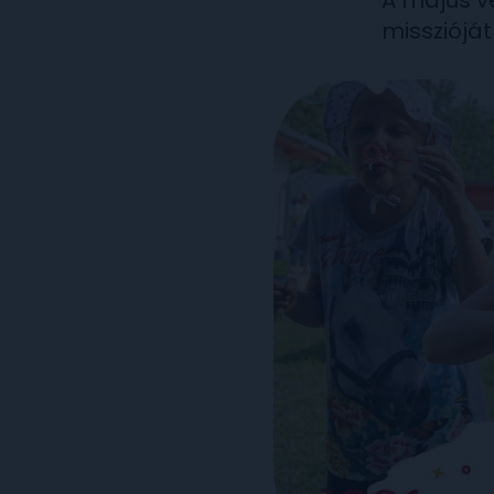
A május v
misszióját