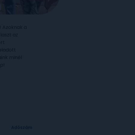
! Azoknak a
laszt az
rt
eladott
ink minél
p!
Adószám