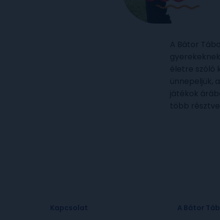
A Bátor Tábo
gyerekeknek i
életre szóló
ünnepeljük, 
játékok áráb
több résztve
Kapcsolat
A Bátor Táb