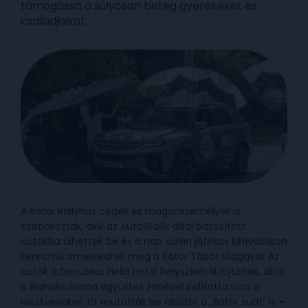
támogassa a súlyosan beteg gyerekeket és
családjaikat.
A Bátor Rallyhoz cégek és magánszemélyek is
csatlakoztak, akik az AutoWallis által biztosított
autókba ülhettek be és a nap során játékos kihívásokon
keresztül ismerkedtek meg a Bátor Tábor világával. Az
autók a Danubius Helia Hotel helyszínéről rajtoltak, ahol
a Blahalouisiana együttes zenével indította útra a
résztvevőket. Itt mutatták be először a „Bátor sütit” is –