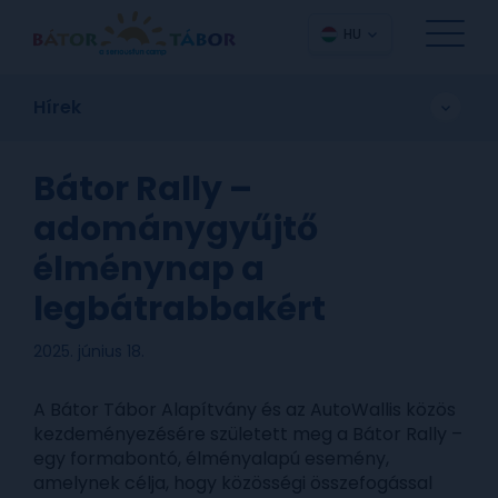
HU
Hírek
Bátor Rally –
adománygyűjtő
élménynap a
legbátrabbakért
2025. június 18.
A Bátor Tábor Alapítvány és az AutoWallis közös
kezdeményezésére született meg a Bátor Rally –
egy formabontó, élményalapú esemény,
amelynek célja, hogy közösségi összefogással