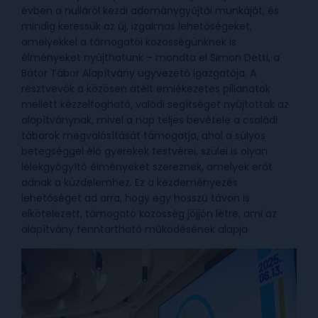
évben a nulláról kezdi adománygyűjtői munkáját, és
mindig keressük az új, izgalmas lehetőségeket,
amelyekkel a támogatói közösségünknek is
élményeket nyújthatunk – mondta el Simon Detti, a
Bátor Tábor Alapítvány ügyvezető igazgatója. A
résztvevők a közösen átélt emlékezetes pillanatok
mellett kézzelfogható, valódi segítséget nyújtottak az
alapítványnak, mivel a nap teljes bevétele a családi
táborok megvalósítását támogatja, ahol a súlyos
betegséggel élő gyerekek testvérei, szülei is olyan
lélekgyógyító élményeket szereznek, amelyek erőt
adnak a küzdelemhez. Ez a kezdeményezés
lehetőséget ad arra, hogy egy hosszú távon is
elkötelezett, támogató közösség jöjjön létre, ami az
alapítvány fenntartható működésének alapja