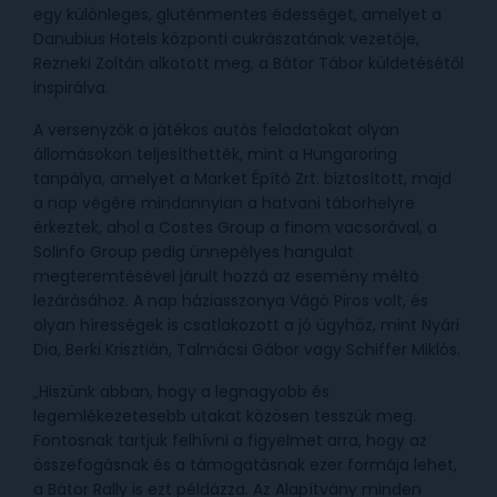
egy különleges, gluténmentes édességet, amelyet a
Danubius Hotels központi cukrászatának vezetője,
Rezneki Zoltán alkotott meg, a Bátor Tábor küldetésétől
inspirálva.
A versenyzők a játékos autós feladatokat olyan
állomásokon teljesíthették, mint a Hungaroring
tanpálya, amelyet a Market Építő Zrt. biztosított, majd
a nap végére mindannyian a hatvani táborhelyre
érkeztek, ahol a Costes Group a finom vacsorával, a
Solinfo Group pedig ünnepélyes hangulat
megteremtésével járult hozzá az esemény méltó
lezárásához. A nap háziasszonya Vágó Piros volt, és
olyan hírességek is csatlakozott a jó ügyhöz, mint Nyári
Dia, Berki Krisztián, Talmácsi Gábor vagy Schiffer Miklós.
„Hiszünk abban, hogy a legnagyobb és
legemlékezetesebb utakat közösen tesszük meg.
Fontosnak tartjuk felhívni a figyelmet arra, hogy az
összefogásnak és a támogatásnak ezer formája lehet,
a Bátor Rally is ezt példázza. Az Alapítvány minden