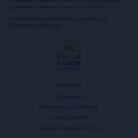
ünnepelnéd a következő X-et? A nagy napod beteg
gyerekek számára is emlékezetessé tennéd?
Csinálj hobbit a jótékonyságból,
csatlakozz
az
Élménykülönítményhez!
Kapcsolat
1135 Budapest
Reitter Ferenc utca 46-48.
(+36 1) 302 8808
batortabor@batortabor.hu