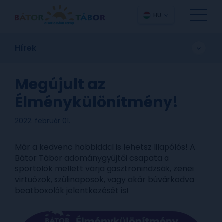
HU
Hírek
Megújult az
Élménykülönítmény!
2022. február 01.
Már a kedvenc hobbiddal is lehetsz lilapólós! A
Bátor Tábor adománygyűjtői csapata a
sportolók mellett várja gasztronindzsák, zenei
virtuózok, szülinaposok, vagy akár búvárkodva
beatboxolók jelentkezését is!