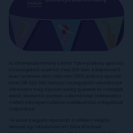
Az Élménykülönítmény a Bátor Tábor jótékony sportolói
közösségeként született meg 2011-ben. A lilapólósok 11
éves története alatt több mint 2500 jótékony sportoló
közel 285 000 000 forintnyi összegyűjtött adománnyal
változtatta meg súlyosan beteg gyerekek és családjaik
életét. Mostantól azonban a kilométerek örökbeadása
mellett bármilyen hobbival csatlakozhatsz a lilapólósok
csapatához!
Te sütöd a legjobb répatortát a vidéken? Régóta
tervezel egy lakáskoncertet? Extra kihívással