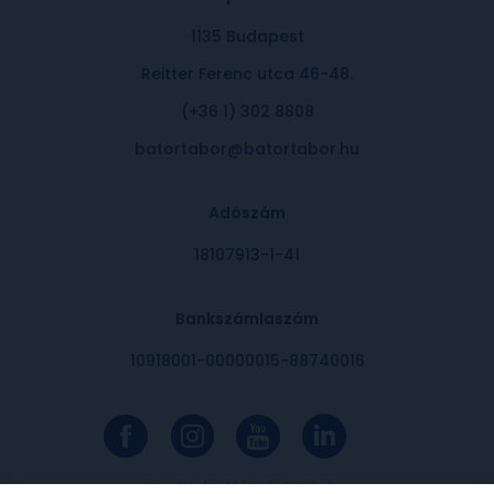
1135 Budapest
Reitter Ferenc utca 46-48.
(+36 1) 302 8808
batortabor@batortabor.hu
Adószám
18107913-1-41
Bankszámlaszám
10918001-00000015-88740016
Az online bankkártyás fizetések a