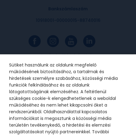
Bankszámlaszám
10918001-00000015-88740016
Az online bankkártyás fizetések a
Barion rendszerén keresztül
valósulnak meg. A bankkártya
Sütiket használunk az oldalunk megfelelő
adatok a kereskedőhöz nem jutnak
el. A szolgáltatást nyújtó Barion
működésének biztosításához, a tartalmak és
Payment Zrt. a Magyar Nemzeti
Bank felügyelete alatt álló
hirdetések személyre szabásához, közösségi média
intézmény, engedélyének száma:
funkciók felkínálásához és az oldalunk
H-EN-I-1064/2013.
látogatottságának elemzéséhez. A feltétlenül
szükséges cookie-k elengedhetetlenek a weboldal
működéséhez és nem lehet kikapcsolni őket a
© 2021 Bátor Tábor Alapítvány
rendszerünkből. Oldalhasználattal kapcsolatos
információkat is megosztunk a közösségi média
Adatkezelési tájékoztató
Sütikezelési beállítások
területén tevékenykedő, a hirdetési és elemzési
szolgáltatásokat nyújtó partnereinkkel. További