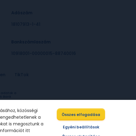
Adószám
18107913-1-41
Bankszámlaszám
10918001-00000015-88740016
-en
TikTok
a adatok a
ti Bank
básához, közösségi
Összes elfogadása
elengedhetetlenek a
ókat is megosztunk a
A weboldalt tervezte
Egyéni beállítások
információt itt