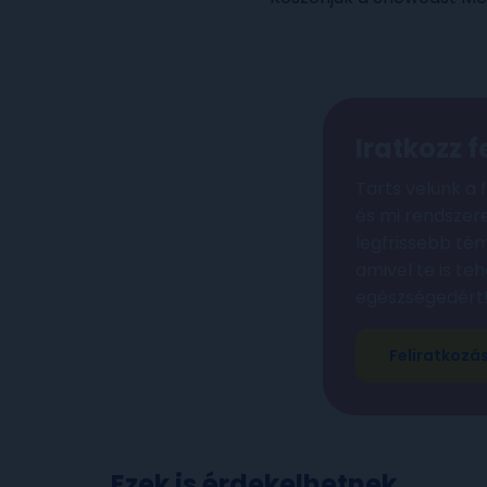
Iratkozz f
Tarts velünk a f
és mi rendszer
legfrissebb tém
amivel te is teh
egészségedért
Feliratkozá
Ezek is érdekelhetnek