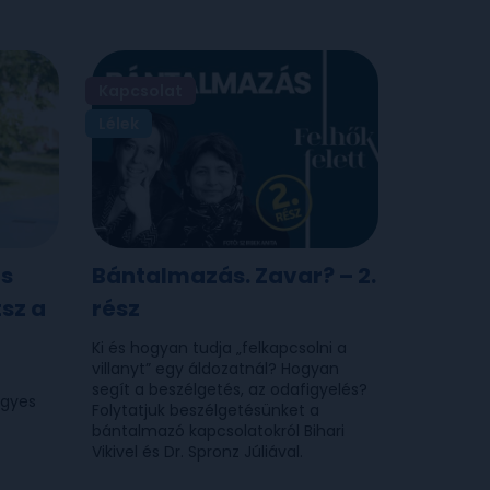
Kapcsolat
Lélek
és
Bántalmazás. Zavar? – 2.
sz a
rész
Ki és hogyan tudja „felkapcsolni a
villanyt” egy áldozatnál? Hogyan
segít a beszélgetés, az odafigyelés?
egyes
Folytatjuk beszélgetésünket a
bántalmazó kapcsolatokról Bihari
Vikivel és Dr. Spronz Júliával.