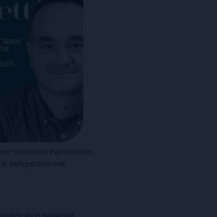
ine-tartalom Fesztiválon,
ük hallgatóinknak,
údiót és a felvételt.