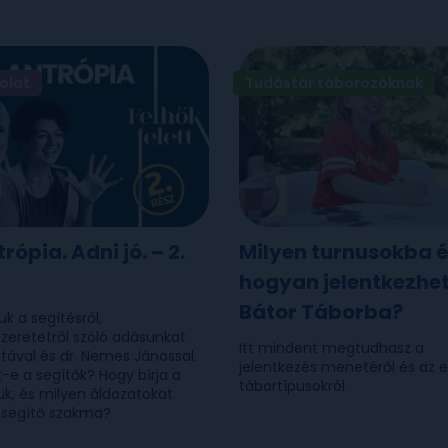
olat
Tudástár táborozóknak
trópia. Adni jó. – 2.
Milyen turnusokba 
hogyan jelentkezhet
Bátor Táborba?
uk a segítésről,
eretetről szóló adásunkat
Itt mindent megtudhasz a
tával és dr. Nemes Jánossal.
jelentkezés menetéről és az 
-e a segítők? Hogy bírja a
tábortípusokról
uk, és milyen áldozatokat
 segítő szakma?