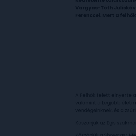
Kéthetente találkozun
Vargyas-Tóth Juliskáva
Ferenccel. Mert a felhők
A Felhők felett elnyerte
valamint a Legjobb életmó
vendégeinknek, és a zsűr
Köszönjük az Egis szakma
Köszönjük a Showcast Medi