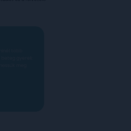
minél több
n beteg gyerek
íthessük meg