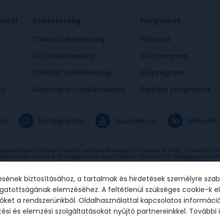
orról
Önkéntesség
Programok
k
Tábori önkéntesség
Táborok
k
GO! önkéntesség
GO! program
Vállalati önkéntesség
Suliprogram
ág
Suliprogram önkéntesség
Digitális programok
on
Instagramon
Youtube-on
LinkedIn
 bankkártyás fizetések a Barion rendszerén keresztül valósulnak meg. A bankkárty
edőhöz nem jutnak el. A szolgáltatást nyújtó Barion Payment Zrt. a Magyar Nemze
felügyelete alatt álló intézmény, engedélyének száma: H-EN-I-1064/2013.
sének biztosításához, a tartalmak és hirdetések személyre sza
togatottságának elemzéséhez. A feltétlenül szükséges cookie-k 
ket a rendszerünkből. Oldalhasználattal kapcsolatos informáci
tájékoztató
Sütikezelési beállítások
si és elemzési szolgáltatásokat nyújtó partnereinkkel. További 