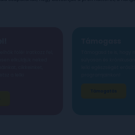
el!
Támogass
elhők fölé! Iratkozz fel,
Támogasd te is, hogy 
esen elküldjük neked
súlyosan és krónikusa
áinkat, cikkeinket,
lelki egészségét erős
etsz a lelki
programjainkon!
!
Támogatás
s