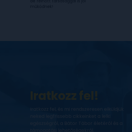
de felnőtt társasággal is jól
működnek!
Iratkozz fel!
Iratkozz fel, és mi rendszeresen elküldjük
neked legfrissebb cikkeinket a lelki
egészségről, a Bátor Tábor életéről és a
támogatási lehetőségekről.