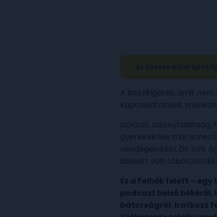
Az összes adás Spotif
A beszélgetés, amit nem 
kapcsolatainkat, munkánk
Izoláció, bizonytalanság,
gyerekeknek már ismerős.
vendégeinkkel, Dr. Solt 
átesett volt táborozónkk
Ez a Felhők felett – egy
podcast belső békéről, l
bátorságról. Iratkozz fe