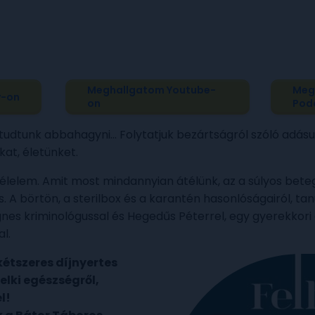
Meghallgatom Youtube-
Meg
y-on
on
Pod
tudtunk abbahagyni… Folytatjuk bezártságról szóló adásun
at, életünket.
 félelem. Amit most mindannyian átélünk, az a súlyos bet
 A börtön, a sterilbox és a karantén hasonlóságairól, ta
Ágnes kriminológussal és Hegedűs Péterrel, egy gyerekko
al.
 kétszeres díjnyertes
elki egészségről,
l!