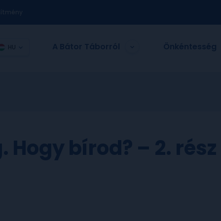
nítmény
A Bátor Táborról
Önkéntesség
HU
 Hogy bírod? – 2. rész