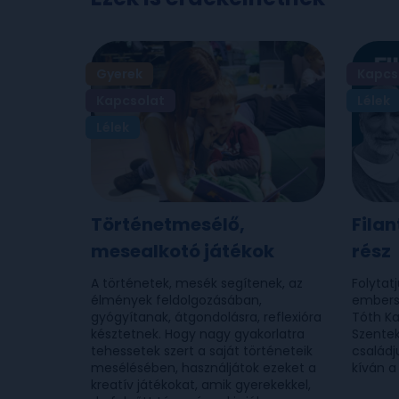
Gyerek
Kapcs
Kapcsolat
Lélek
Lélek
Történetmesélő,
Filan
mesealkotó játékok
rész
A történetek, mesék segítenek, az
Folytatj
élmények feldolgozásában,
embersz
gyógyítanak, átgondolásra, reflexióra
Tóth Ka
késztetnek. Hogy nagy gyakorlatra
Szentek
tehessetek szert a saját történeteik
családj
mesélésében, használjátok ezeket a
kíván a
kreatív játékokat, amik gyerekekkel,