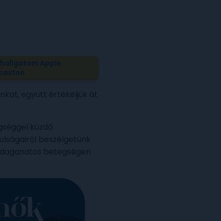
hallgatom Apple
caston
kat, együtt értékeljük át
egséggel küzdő
nulságairól beszélgetünk
ri daganatos betegségen