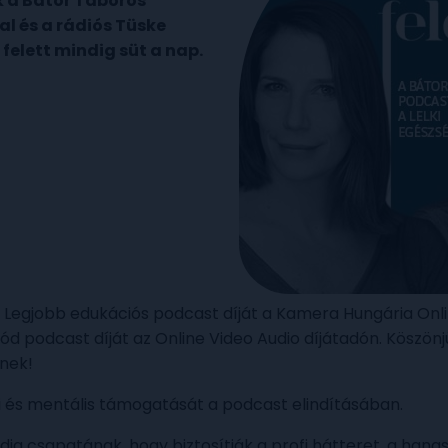
k a Bátor Táboros
l és a rádiós Tüske
 felett mindig süt a nap.
 a Legjobb edukációs podcast díját a Kamera Hungária Onl
d podcast díját az Online Video Audio díjátadón. Köszönj
inek!
i és mentális támogatását a podcast elindításában.
a csapatának, hogy biztosítják a profi hátteret, a hangst