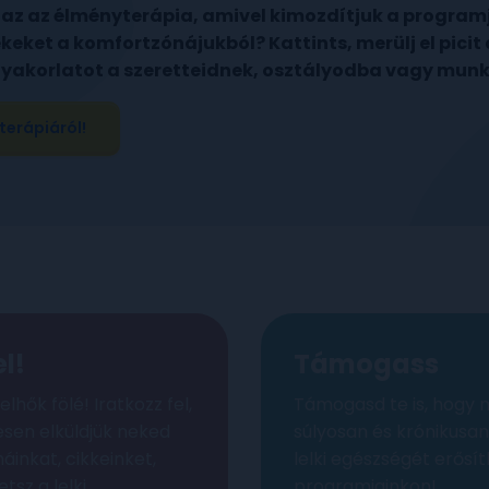
s az az élményterápia, amivel kimozdítjuk a program
ekeket a komfortzónájukból? Kattints, merülj el picit
gyakorlatot a szeretteidnek, osztályodba vagy mun
terápiáról!
el!
Támogass
elhők fölé! Iratkozz fel,
Támogasd te is, hogy 
esen elküldjük neked
súlyosan és krónikusa
áinkat, cikkeinket,
lelki egészségét erős
etsz a lelki
programjainkon!