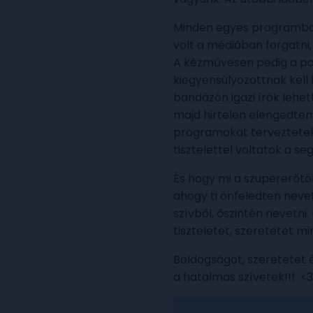
Minden egyes programban 
volt a médiában forgatni,
A kézművesen pedig a pon
kiegyensúlyozottnak kell l
bandázón igazi írók lehet
majd hirtelen elengedtem,
programokat terveztetek 
tisztelettel voltatok a se
És hogy mi a szupererőtö
ahogy ti önfeledten nevet
szívből, őszintén nevetni
tiszteletet, szeretetet mi
Boldogságot, szeretetet
a hatalmas szívetek!!! <