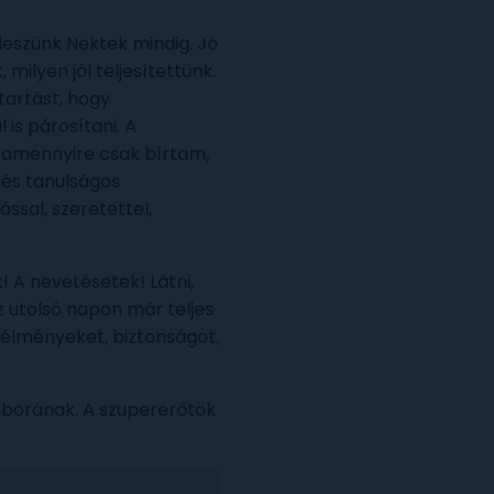
leszünk Nektek mindig. Jó
ilyen jól teljesítettünk.
tartást, hogy
 is párosítani. A
, amennyire csak bírtam,
 és tanulságos
ssal, szeretettel,
 A nevetésetek! Látni,
z utolsó napon már teljes
s élményeket, biztonságot,
mborának. A szupererőtök