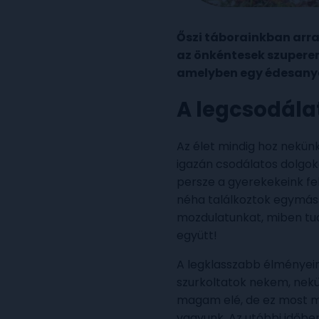
Őszi táborainkban arra 
az önkéntesek szupererej
amelyben egy édesanya 
A legcsodála
Az élet mindig hoz nekünk v
igazán csodálatos dolgoka
persze a gyerekekeink fel
néha találkoztok egymáss
mozdulatunkat, miben tudn
együtt!
A legklasszabb élményeim
szurkoltatok nekem, nekü
magam elé, de ez most má
vagyunk. Az utóbbi időben 