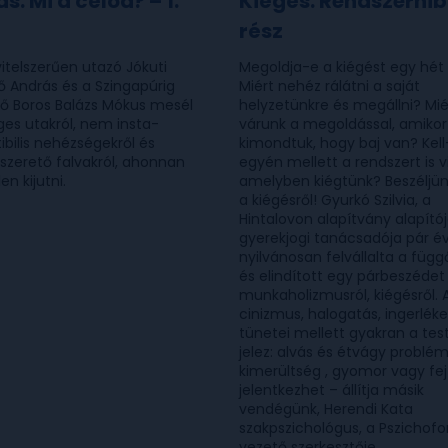
s. Mi a célod? – 1.
Kiégés. Rendszerhiba
rész
vitelszerűen utazó Jókuti
Megoldja-e a kiégést egy hét 
ő András és a Szingapúrig
Miért nehéz rálátni a saját
ő Boros Balázs Mókus mesél
helyzetünkre és megállni? Mié
ges utakról, nem insta-
várunk a megoldással, amiko
bilis nehézségekről és
kimondtuk, hogy baj van? Kell
zerető falvakról, ahonnan
egyén mellett a rendszert is vi
en kijutni.
amelyben kiégtünk? Beszéljün
a kiégésről! Gyurkó Szilvia, a
Hintalovon alapítvány alapító
gyerekjogi tanácsadója pár é
nyilvánosan felvállalta a függ
és elindított egy párbeszédet
munkaholizmusról, kiégésről. 
cinizmus, halogatás, ingerlék
tünetei mellett gyakran a test
jelez: alvás és étvágy problém
kimerültség , gyomor vagy fejf
jelentkezhet – állítja másik
vendégünk, Herendi Kata
szakpszichológus, a Pszichof
vezető szerkesztője.