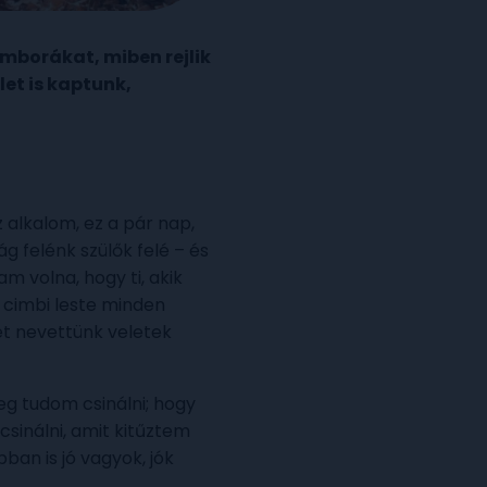
imborákat, miben rejlik
let is kaptunk,
az alkalom, ez a pár nap,
g felénk szülők felé – és
m volna, hogy ti, akik
k cimbi leste minden
et nevettünk veletek
g tudom csinálni; hogy
sinálni, amit kitűztem
ban is jó vagyok, jók