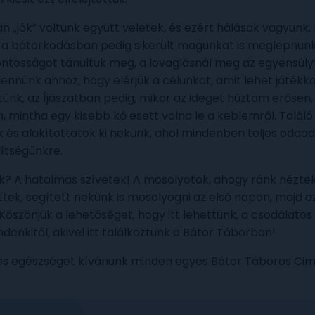
„jók” voltunk együtt veletek, és ezért hálásak vagyunk, 
 a bátorkodásban pedig sikerült magunkat is meglepnünk, m
tosságot tanultuk meg, a lovaglásnál meg az egyensúly
ennünk ahhoz, hogy elérjük a célunkat, amit lehet játékkal
tünk, az Íjászatban pedig, mikor az ideget húztam erősen
 mintha egy kisebb kő esett volna le a keblemről. Találó
és alakítottatok ki nekünk, ahol mindenben teljes odaadá
gítségünkre.
k? A hatalmas szívetek! A mosolyotok, ahogy ránk néztek!
tek, segített nekünk is mosolyogni az első napon, majd a
. Köszönjük a lehetőséget, hogy itt lehettünk, a csodálato
ndenkitől, akivel itt találkoztunk a Bátor Táborban!
 és egészséget kívánunk minden egyes Bátor Táboros Ci
3