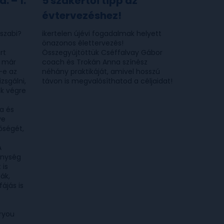
. – 1.
5 szakértői tipp az
évtervezéshez!
szabi?
ikertelen újévi fogadalmak helyett
önazonos élettervezés!
rt
Összegyűjtöttük Cséffalvay Gábor
r már
coach és Trokán Anna színész
-e az
néhány praktikáját, amivel hosszú
zsgálni,
távon is megvalósíthatod a céljaidat!
k végre
ja és
ve
őségét,
A
enység
 is
ák,
ájás is
oryou