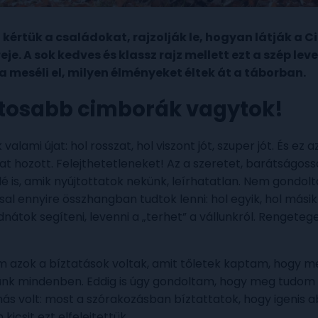
kértük a családokat, rajzolják le, hogyan látják a C
e. A sok kedves és klassz rajz mellett ezt a szép leve
meséli el, milyen élményeket éltek át a táborban.
tosabb cimborák vagytok!
alami újat: hol rosszat, hol viszont jót, szuper jót. És ez 
t hozott. Felejthetetleneket! Az a szeretet, barátságossá
é is, amik nyújtottatok nekünk, leírhatatlan. Nem gondolta
al ennyire összhangban tudtok lenni: hol egyik, hol mási
átok segíteni, levenni a „terhet” a vállunkról. Rengeteg
 azok a bíztatások voltak, amit tőletek kaptam, hogy me
nk mindenben. Eddig is úgy gondoltam, hogy meg tudom c
s volt: most a szórakozásban bíztattatok, hogy igenis ab
kicsit ezt elfelejtettük.