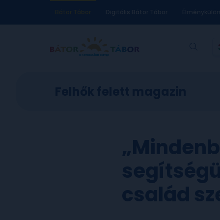
Bátor Tábor
Digitális Bátor Tábor
Élménykülö
Felhők felett magazin
„Mindenbe
segítségü
család s