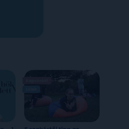
Kapcsolat
Lélek