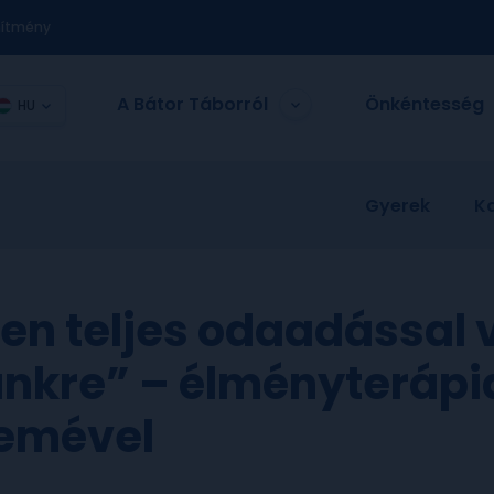
nítmény
A Bátor Táborról
Önkéntesség
HU
Gyerek
K
n teljes odaadással v
nkre” – élményterápi
zemével