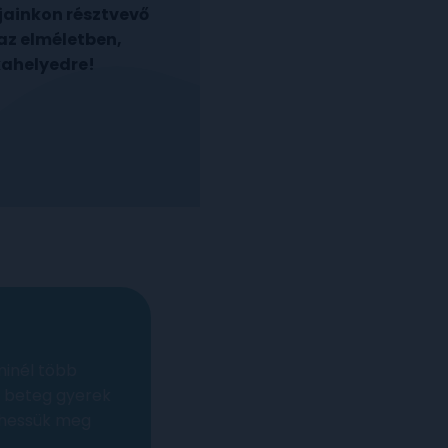
jainkon résztvevő
 az elméletben,
kahelyedre!
minél több
n beteg gyerek
íthessük meg