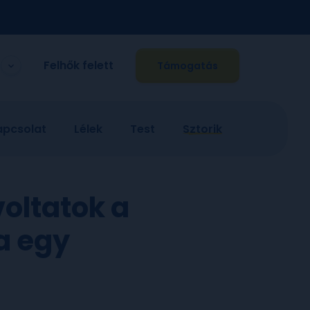
Felhők felett
Támogatás
apcsolat
Lélek
Test
Sztorik
oltatok a
a egy