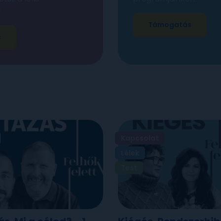
!
Támogatás
s
Kapcsolat
Lélek
Test