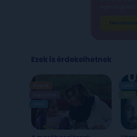
egészségedért
Feliratkozá
Ezek is érdekelhetnek
Gyerek
Lélek
Kapcsolat
Test
Lélek